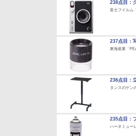
238点目
富士フイルム「ins
237点目
東海産業「PEA
236点目
タンスのゲン
235点目
ハーネミュー