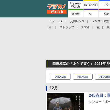
ミラーレス
交換レンズ
レンズ一体型
PC
ストラップ
スマホ
花
鉄
岡嶋和幸の「あとで買う」 2021年 
2026
年
2025
年
2024
12月
245点目
サンコー「ポ