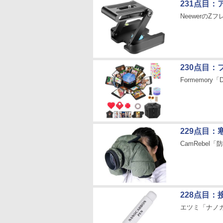
231点目
Neewerの
230点目
Formemor
229点目
CamRebe
228点目
エツミ「ナノカ