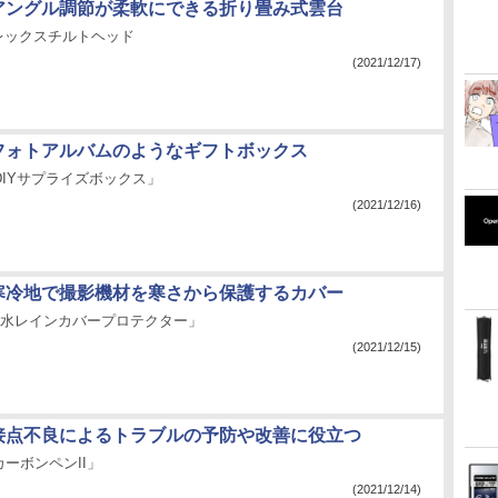
：アングル調節が柔軟にできる折り畳み式雲台
Zフレックスチルトヘッド
(2021/12/17)
：フォトアルバムのようなギフトボックス
y「DIYサプライズボックス」
(2021/12/16)
：寒冷地で撮影機材を寒さから保護するカバー
l「防水レインカバープロテクター」
(2021/12/15)
：接点不良によるトラブルの予防や改善に役立つ
ーボンペンII」
(2021/12/14)