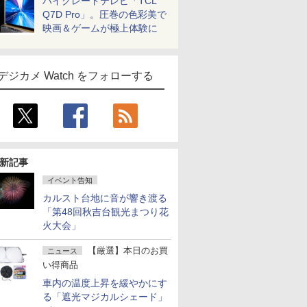
ハイグレードテレビ「TCL
Q7D Pro」。圧巻の色彩美で
映画＆ゲームが極上体験に
デジカメ Watch をフォローする
新記事
イベント告知
カルスト台地に音が響き渡る
「第48回秋吉台観光まつり花
火大会」
【厳選】本日のお買
ニュース
い得商品
車内の温度上昇を緩やかにす
る「遮光マジカルシェード」