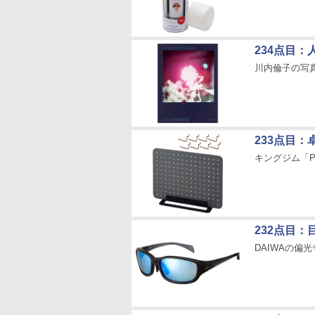
234点目
川内倫子の写真集「Il
233点目
キングジム「P
232点目
DAIWAの偏