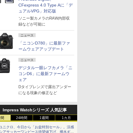
CFexpress 4.0 Type Aに「デ
ュアルVPG」対応版
ソニー製カメラのRAW内部収
録などが可能に
ニュース
「ニコンD780」に最新ファ
ームウェアアップデート
ニュース
デジタル一眼レフカメラ「ニ
コンD6」に最新ファームウ
ェア
Dタイプレンズで露出アンダー
になる現象の修正など
Impress Watchシリーズ 人気記事
時間
24時間
1週間
1カ月
ユニクロ、今日から「お盆特別セール」。涼感
シアサッカーワンピース待望値下げ、撥水ギア