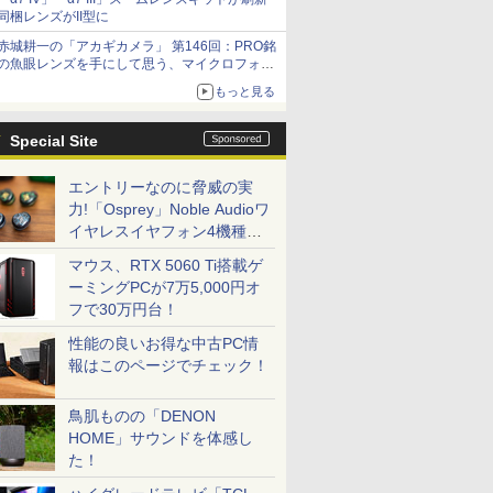
同梱レンズがII型に
赤城耕一の「アカギカメラ」 第146回：PRO銘
の魚眼レンズを手にして思う、マイクロフォー
サーズへの期待と可能性
もっと見る
Special Site
エントリーなのに脅威の実
力!「Osprey」Noble Audioワ
イヤレスイヤフォン4機種を
一気に聴く
マウス、RTX 5060 Ti搭載ゲ
ーミングPCが7万5,000円オ
フで30万円台！
性能の良いお得な中古PC情
報はこのページでチェック！
鳥肌ものの「DENON
HOME」サウンドを体感し
た！