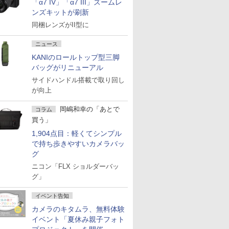
「α7 IV」「α7 III」ズームレ
ンズキットが刷新
同梱レンズがII型に
ニュース
KANIのロールトップ型三脚
バッグがリニューアル
サイドハンドル搭載で取り回し
が向上
岡嶋和幸の「あとで
コラム
買う」
1,904点目：軽くてシンプル
で持ち歩きやすいカメラバッ
グ
ニコン「FLX ショルダーバッ
グ」
イベント告知
カメラのキタムラ、無料体験
イベント「夏休み親子フォト