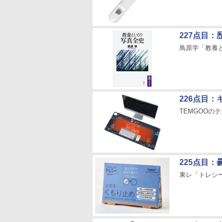
227点目
鳥原学「教養
226点目
TEMGOOの
225点目
東レ「トレシ