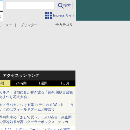
Impress サイト
全カテゴリ
モニター
プリンター
アクセスランキング
時間
24時間
1週間
1カ月
カルスト台地に音が響き渡る「第48回秋吉台観
光まつり花火大会」
カメラバカにつける薬 in デジカメ Watch：こう
いうのはフィールドズームと呼ぼう
岡嶋和幸の「あとで買う」 1,903点目：高密閉
で保冷効果が高いクーラーボックス - デジカメ
Watch
「α7 IV」「α7 III」ズームレンズキットが刷新