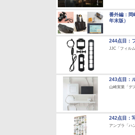
番外編：岡
年末版）
244点目
JJC「フィ
243点目
山崎実業「デ
242点目
アンブラ「ハ