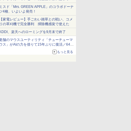
ショーツは1990円に
ミスド「Mrs. GREEN APPLE」のコラボドーナ
ツ4種、いよいよ発売！
【家電レビュー】手ごわい雑草との戦い、コメ
リの草刈機で完全勝利 掃除機感覚で使えた
KDDI、楽天へのローミングを9月末で終了
老舗のマウスユーティリティ「チューチューマ
ウス」がAIの力を借りて15年ぶりに復活／64bit
化、Windows 10/11、「Chrome」も走り回
もっと見る
る。復活記念で2026年末まで500円