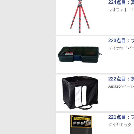
224点目
レオフォト「LA
223点目
メイホウ「バーサ
222点目
Amazonベ
221点目
ダイヤミック