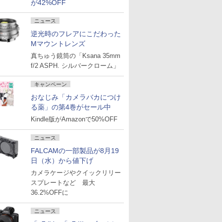
が42%OFF
ニュース
逆光時のフレアにこだわった
Mマウントレンズ
真ちゅう鏡筒の「Ksana 35mm
f/2 ASPH. シルバークローム」
キャンペーン
おなじみ「カメラバカにつけ
る薬」の第4巻がセール中
Kindle版がAmazonで50%OFF
ニュース
FALCAMの一部製品が8月19
日（水）から値下げ
カメラケージやクイックリリー
スプレートなど 最大
36.2%OFFに
ニュース