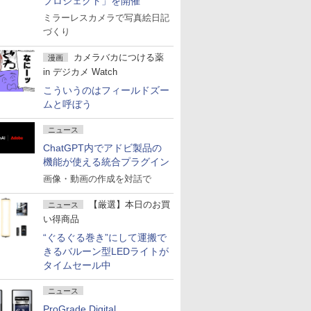
プロジェクト」を開催
ミラーレスカメラで写真絵日記
づくり
カメラバカにつける薬
漫画
in デジカメ Watch
こういうのはフィールドズー
ムと呼ぼう
ニュース
ChatGPT内でアドビ製品の
機能が使える統合プラグイン
画像・動画の作成を対話で
【厳選】本日のお買
ニュース
い得商品
“ぐるぐる巻き”にして運搬で
きるバルーン型LEDライトが
タイムセール中
ニュース
ProGrade Digital、