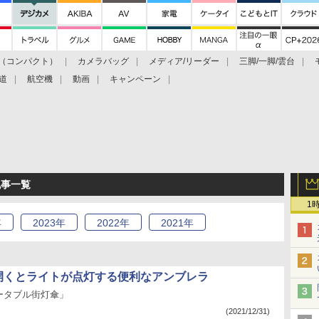
（コンパクト）
カメラバッグ
メディア/リーダー
三脚/一脚/雲台
道
航空機
動画
キャンペーン
記事一覧
1
年
2023
年
2022
年
2021
年
：開くとライトが点灯する便利なアンブレラ
ータブル街灯傘」
(2021/12/31)