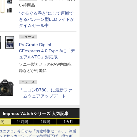
い得商品
“ぐるぐる巻き”にして運搬で
きるバルーン型LEDライトが
タイムセール中
ニュース
ProGrade Digital、
CFexpress 4.0 Type Aに「デ
ュアルVPG」対応版
ソニー製カメラのRAW内部収
録などが可能に
ニュース
「ニコンD780」に最新ファ
ームウェアアップデート
Impress Watchシリーズ 人気記事
時間
24時間
1週間
1カ月
ユニクロ、今日から「お盆特別セール」。涼感
シアサッカーワンピース待望値下げ、撥水ギア