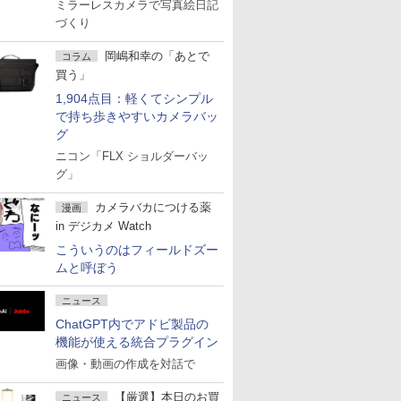
ミラーレスカメラで写真絵日記
づくり
岡嶋和幸の「あとで
コラム
買う」
1,904点目：軽くてシンプル
で持ち歩きやすいカメラバッ
グ
ニコン「FLX ショルダーバッ
グ」
カメラバカにつける薬
漫画
in デジカメ Watch
こういうのはフィールドズー
ムと呼ぼう
ニュース
ChatGPT内でアドビ製品の
機能が使える統合プラグイン
画像・動画の作成を対話で
【厳選】本日のお買
ニュース