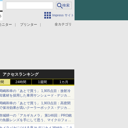
Impress サイト
全カテゴリ
モニター
プリンター
アクセスランキング
時間
24時間
1週間
1カ月
岡嶋和幸の「あとで買う」 1,905点目：放射冷
却素材を採用した車用サンシェード - デジカメ
Watch
岡嶋和幸の「あとで買う」 1,903点目：高密閉
で保冷効果が高いクーラーボックス - デジカメ
Watch
赤城耕一の「アカギカメラ」 第146回：PRO銘
の魚眼レンズを手にして思う、マイクロフォー
サーズへの期待と可能性
カメラバカにつける薬 in デジカメ Watch：こう