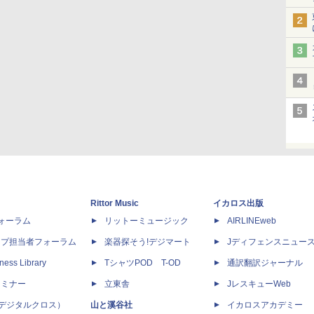
Rittor Music
イカロス出版
dフォーラム
リットーミュージック
AIRLINEweb
ップ担当者フォーラム
楽器探そう!デジマート
Jディフェンスニュー
ness Library
TシャツPOD T-OD
通訳翻訳ジャーナル
セミナー
立東舎
JレスキューWeb
 X（デジタルクロス）
山と溪谷社
イカロスアカデミー