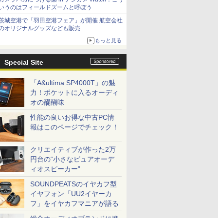
いうのはフィールドズームと呼ぼう
茨城空港で「羽田空港フェア」が開催 航空会社
のオリジナルグッズなども販売
もっと見る
Special Site
「A&ultima SP4000T」の魅
力！ポケットに入るオーディ
オの醍醐味
性能の良いお得な中古PC情
報はこのページでチェック！
クリエイティブが作った2万
円台の“小さなピュアオーデ
ィオスピーカー”
SOUNDPEATSのイヤカフ型
イヤフォン「UU2イヤーカ
フ」をイヤカフマニアが語る