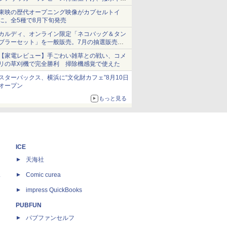
ショーツは1990円に
東映の歴代オープニング映像がカプセルトイ
に。全5種で8月下旬発売
カルディ、オンライン限定「ネコバッグ＆タン
ブラーセット」を一般販売。7月の抽選販売の
当選無効分
【家電レビュー】手ごわい雑草との戦い、コメ
リの草刈機で完全勝利 掃除機感覚で使えた
スターバックス、横浜に“文化財カフェ”8月10日
オープン
もっと見る
ICE
天海社
ス
Comic curea
impress QuickBooks
PUBFUN
パブファンセルフ