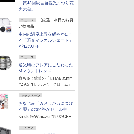
「第48回秋吉台観光まつり花
火大会」
【厳選】本日のお買
ニュース
い得商品
車内の温度上昇を緩やかにす
る「遮光マジカルシェード」
が42%OFF
ニュース
逆光時のフレアにこだわった
Mマウントレンズ
真ちゅう鏡筒の「Ksana 35mm
f/2 ASPH. シルバークローム」
キャンペーン
おなじみ「カメラバカにつけ
る薬」の第4巻がセール中
Kindle版がAmazonで50%OFF
ニュース