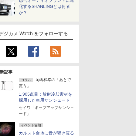
総合オーディオブランドに進
化するSHANLINGとは何者
か？
デジカメ Watch をフォローする
新記事
岡嶋和幸の「あとで
コラム
買う」
1,905点目：放射冷却素材を
採用した車用サンシェード
セイワ「ポップアップサンシェ
ード」
イベント告知
カルスト台地に音が響き渡る