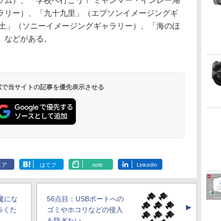
ラム）、「学校へ行こう！ ミャンマー・インレー湖
ラリー）、「九十九里」（エプソンイメージングギ
と土」（ソニーイメージングギャラリー）、「海のほ
）などがある。
 検索で当サイトの記事を優先表示させる
ェア
はてブ
note
LinkedIn
魔にな
56点目：USBポートへの
▲
歩くた
ゴミやホコリなどの侵入
を防ぎたい