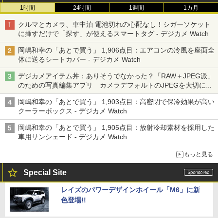
1時間
24時間
1週間
1カ月
クルマとカメラ、車中泊 電池切れの心配なし！シガーソケット
に挿すだけで「探す」が使えるスマートタグ - デジカメ Watch
岡嶋和幸の「あとで買う」 1,906点目：エアコンの冷風を座面全
体に送るシートカバー - デジカメ Watch
デジカメアイテム丼：ありそうでなかった？「RAW＋JPEG派」
のための写真編集アプリ カメラデフォルトのJPEGを大切にす
る「Filmator」
岡嶋和幸の「あとで買う」 1,903点目：高密閉で保冷効果が高い
クーラーボックス - デジカメ Watch
岡嶋和幸の「あとで買う」 1,905点目：放射冷却素材を採用した
車用サンシェード - デジカメ Watch
もっと見る
Special Site
レイズのパワーデザインホイール「M6」に新
色登場!!