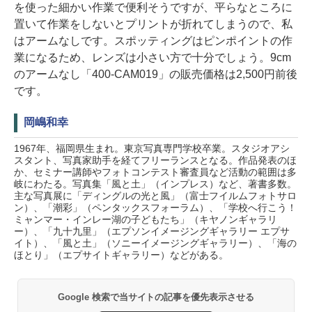
を使った細かい作業で便利そうですが、平らなところに
置いて作業をしないとプリントが折れてしまうので、私
はアームなしです。スポッティングはピンポイントの作
業になるため、レンズは小さい方で十分でしょう。9cm
のアームなし「400-CAM019」の販売価格は2,500円前後
です。
岡嶋和幸
1967年、福岡県生まれ。東京写真専門学校卒業。スタジオアシ
スタント、写真家助手を経てフリーランスとなる。作品発表のほ
か、セミナー講師やフォトコンテスト審査員など活動の範囲は多
岐にわたる。写真集「風と土」（インプレス）など、著書多数。
主な写真展に「ディングルの光と風」（富士フイルムフォトサロ
ン）、「潮彩」（ペンタックスフォーラム）、「学校へ行こう！
ミャンマー・インレー湖の子どもたち」（キヤノンギャラリ
ー）、「九十九里」（エプソンイメージングギャラリー エプサ
イト）、「風と土」（ソニーイメージングギャラリー）、「海の
ほとり」（エプサイトギャラリー）などがある。
Google 検索で当サイトの記事を優先表示させる