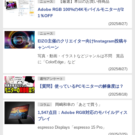
【厳選】本日のお買い得商品
ニュース
Adobe RGB 100%の4Kモバイルモニターが2
1％OFF
(2025/8/27)
ニュース
EIZO主催のクリエイター向けInstagram投稿キ
ャンペーン
写真・動画・イラストなどジャンルは不問 賞品
に「ColorEdge」など
(2025/8/27)
週刊アンケート
【質問】使っているPCモニターの解像度は？
(2025/8/18)
岡嶋和幸の「あとで買う」
コラム
1,547点目：Adobe RGB対応のモバイルディス
プレイ
espresso Displays「espresso 15 Pro」
(2025/7/25)