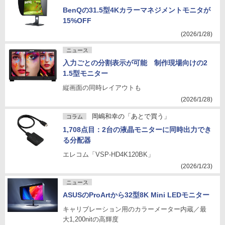
BenQの31.5型4Kカラーマネジメントモニタが
15%OFF
(2026/1/28)
ニュース
入力ごとの分割表示が可能 制作現場向けの2
1.5型モニター
縦画面の同時レイアウトも
(2026/1/28)
岡嶋和幸の「あとで買う」
コラム
1,708点目：2台の液晶モニターに同時出力でき
る分配器
エレコム「VSP-HD4K120BK」
(2026/1/23)
ニュース
ASUSのProArtから32型8K Mini LEDモニター
キャリブレーション用のカラーメーター内蔵／最
大1,200nitの高輝度