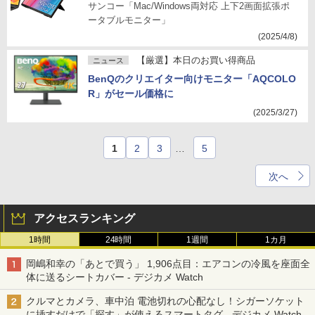
サンコー「Mac/Windows両対応 上下2画面拡張ポ
ータブルモニター」
(2025/4/8)
【厳選】本日のお買い得商品
ニュース
BenQのクリエイター向けモニター「AQCOLO
R」がセール価格に
(2025/3/27)
1
2
3
…
5
次へ
アクセスランキング
1時間
24時間
1週間
1カ月
岡嶋和幸の「あとで買う」 1,906点目：エアコンの冷風を座面全
体に送るシートカバー - デジカメ Watch
クルマとカメラ、車中泊 電池切れの心配なし！シガーソケット
に挿すだけで「探す」が使えるスマートタグ - デジカメ Watch