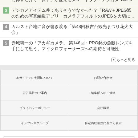
デジカメアイテム丼：ありそうでなかった？「RAW＋JPEG派」
のための写真編集アプリ カメラデフォルトのJPEGを大切にす
る「Filmator」
カルスト台地に音が響き渡る「第48回秋吉台観光まつり花火大
会」
赤城耕一の「アカギカメラ」 第146回：PRO銘の魚眼レンズを
手にして思う、マイクロフォーサーズへの期待と可能性
もっと見る
本サイトのご利用について
お問い合わせ
広告掲載のご案内
編集部へのご連絡
プライバシーポリシー
会社概要
インプレスグループ
特定商取引法に基づく表示