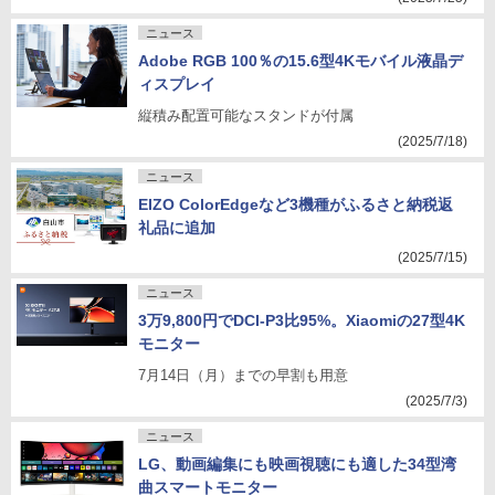
ニュース
Adobe RGB 100％の15.6型4Kモバイル液晶デ
ィスプレイ
縦積み配置可能なスタンドが付属
(2025/7/18)
ニュース
EIZO ColorEdgeなど3機種がふるさと納税返
礼品に追加
(2025/7/15)
ニュース
3万9,800円でDCI-P3比95%。Xiaomiの27型4K
モニター
7月14日（月）までの早割も用意
(2025/7/3)
ニュース
LG、動画編集にも映画視聴にも適した34型湾
曲スマートモニター