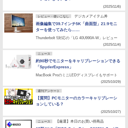
(2025/11/6)
デジカメアイテム丼
レビュー・使いこなし
画像編集で39.7インチ5K「曲面型」21:9モニ
ターを使ってみたら……
Thunderbolt 5対応の「LG 40U990A-W」レビュー
(2025/11/4)
ニュース
約90秒でモニターをキャリブレーションできる
「SpyderExpress」
MacBook ProのミニLEDディスプレイもサポート
(2025/10/29)
週刊アンケート
【質問】PCモニターのカラーキャリブレーシ
ョンしている？
(2025/10/27)
【厳選】本日のお買い得商品
ニュース