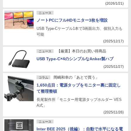
(2026/1/21)
ニュース
ノートPCにフルHDモニター3枚を増設
USB Type-Cケーブル1本で3画面出力、個別入力も
可能
(2025/12/17)
【厳選】本日のお買い得商品
ニュース
USB Type-C×4のシンプルなAnker製ハブ
(2025/11/27)
岡嶋和幸の「あとで買う」
コラム
1,650点目：電源タップをモニター裏に固定し
て整理整頓
長尾製作所「モニター用電源タップホルダー VES
A式」
(2025/11/26)
ニュース
Inter BEE 2025（後編）：自動で水平になる電