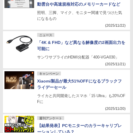
動雲台や高速規格対応のメモリーカードなど
照明、三脚、マイク、モニター関連で見つけた気
になるもの
(2025/11/22)
ニュース
「4K & FHD」など異なる解像度の2画面出力を
可能に
サンワサプライのHDMI分配器「400-VGA030」
(2025/11/21)
キャンペーン
Xiaomi製品が最大51%OFFになるブラックフ
ライデーセール
ライカと共同開発したスマホ「15 Ultra」も20%OF
Fに
(2025/11/20)
週刊アンケート
【結果発表】PCモニターのカラーキャリブレ
ーションしている？