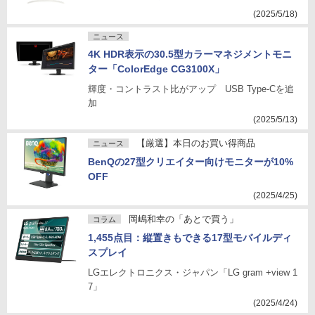
(2025/5/18)
ニュース
4K HDR表示の30.5型カラーマネジメントモニ
ター「ColorEdge CG3100X」
輝度・コントラスト比がアップ USB Type-Cを追
加
(2025/5/13)
【厳選】本日のお買い得商品
ニュース
BenQの27型クリエイター向けモニターが10%
OFF
(2025/4/25)
岡嶋和幸の「あとで買う」
コラム
1,455点目：縦置きもできる17型モバイルディ
スプレイ
LGエレクトロニクス・ジャパン「LG gram +view 1
7」
(2025/4/24)