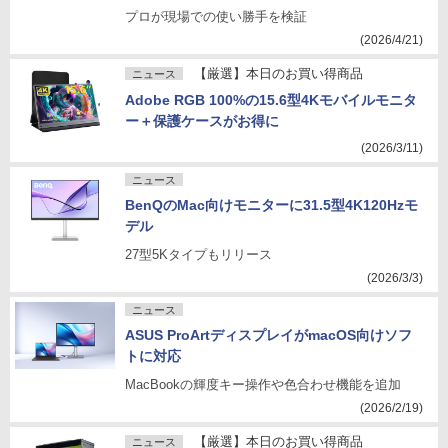
プロが現場での使い勝手を検証
(2026/4/21)
【厳選】本日のお買い得商品
ニュース
Adobe RGB 100%の15.6型4Kモバイルモニタ
ー＋保護ケースがお得に
(2026/3/11)
ニュース
BenQのMac向けモニターに31.5型4K120Hzモ
デル
27型5Kタイプもリリース
(2026/3/3)
ニュース
ASUS ProArtディスプレイがmacOS向けソフ
トに対応
MacBookの輝度キー操作や色合わせ機能を追加
(2026/2/19)
【厳選】本日のお買い得商品
ニュース