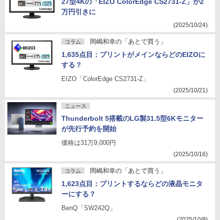
27型4Kの「EIZO ColorEdge CS2731-Z」が2
万円引きに
(2025/10/24)
岡嶋和幸の「あとで買う」
コラム
1,635点目：プリントがメインならどのEIZOに
する？
EIZO「ColorEdge CS2731-Z」
(2025/10/21)
ニュース
Thunderbolt 5搭載のLG製31.5型6Kモニター
が先行予約を開始
価格は31万9,000円
(2025/10/16)
岡嶋和幸の「あとで買う」
コラム
1,623点目：プリントするならどの液晶モニタ
ーにする？
BenQ「SW242Q」
(2025/10/9)