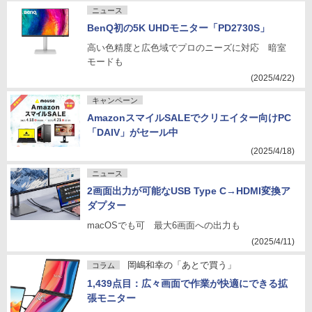
ニュース
BenQ初の5K UHDモニター「PD2730S」
高い色精度と広色域でプロのニーズに対応 暗室
モードも
(2025/4/22)
キャンペーン
AmazonスマイルSALEでクリエイター向けPC
「DAIV」がセール中
(2025/4/18)
ニュース
2画面出力が可能なUSB Type C→HDMI変換ア
ダプター
macOSでも可 最大6画面への出力も
(2025/4/11)
岡嶋和幸の「あとで買う」
コラム
1,439点目：広々画面で作業が快適にできる拡
張モニター