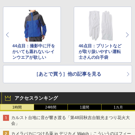
44点目：撮影中に汗を
46点目：プリントなど
かいても蒸れないレイ
が取り扱いやすい運転
ンウエアが欲しい
士さんの白手袋
［あとで買う］他の記事を見る
アクセスランキング
1時間
24時間
1週間
1カ月
カルスト台地に音が響き渡る「第48回秋吉台観光まつり花火大
会」
カメラバカにつける薬 in デジカメ Watch：こういうのはフィー