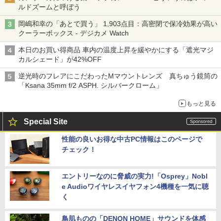
ルドズームと呼ぼう
岡嶋和幸の「あとで買う」 1,903点目：高密閉で保冷効果が高い
クーラーボックス - デジカメ Watch
本日のお買い得商品 車内の温度上昇を緩やかにする「遮光マジ
カルシェード」が42%OFF
逆光時のフレアにこだわったMマウントレンズ 真ちゅう鏡筒の
「Ksana 35mm f/2 ASPH. シルバークローム」
もっと見る
Special Site
性能の良いお得な中古PC情報はこのページで
チェック！
エントリーなのに脅威の実力!「Osprey」Nobl
e Audioワイヤレスイヤフォン4機種を一気に聴
く
鳥肌ものの「DENON HOME」サウンドを体感