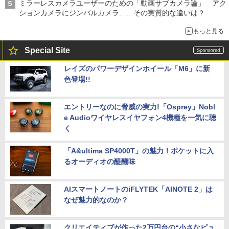
ミラーレスカメラユーザーのための「動画サブカメラ論」 アク
ションカメラにジンバルカメラ……その実質的な違いは？
もっと見る
Special Site
レイズのパワーデザインホイール「M6」に新
色登場!!
エントリーなのに脅威の実力!「Osprey」Nobl
e Audioワイヤレスイヤフォン4機種を一気に聴
く
「A&ultima SP4000T」の魅力！ポケットに入
るオーディオの醍醐味
AIスマートノートのiFLYTEK「AINOTE 2」は
なぜ魅力的なのか？
クリエイティブが作った2万円台の“小さなピュ