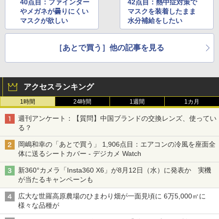
40点目：ファインダー
42点目：熱中症対策で
やメガネが曇りにくい
マスクを装着したまま
マスクが欲しい
水分補給をしたい
［あとで買う］他の記事を見る
アクセスランキング
1時間
24時間
1週間
1カ月
週刊アンケート：【質問】中国ブランドの交換レンズ、使ってい
る？
岡嶋和幸の「あとで買う」 1,906点目：エアコンの冷風を座面全
体に送るシートカバー - デジカメ Watch
新360°カメラ「Insta360 X6」が8月12日（水）に発表か 実機
が当たるキャンペーンも
広大な世羅高原農場のひまわり畑が一面見頃に 6万5,000㎡に
様々な品種が