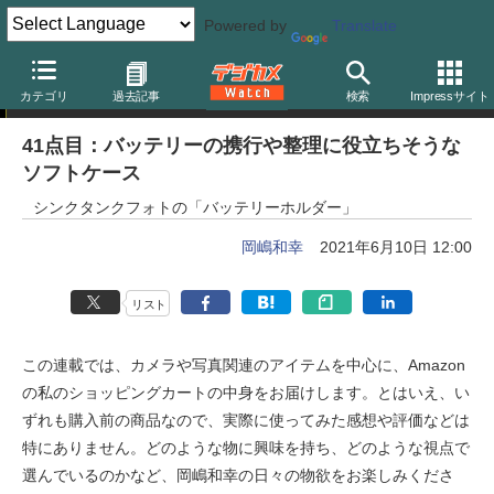
Powered by
Translate
岡嶋和幸の「あとで買う」
カテゴリ
過去記事
検索
Impressサイト
41点目：バッテリーの携行や整理に役立ちそうな
ソフトケース
シンクタンクフォトの「バッテリーホルダー」
岡嶋和幸
2021年6月10日 12:00
リスト
この連載では、カメラや写真関連のアイテムを中心に、Amazon
の私のショッピングカートの中身をお届けします。とはいえ、い
ずれも購入前の商品なので、実際に使ってみた感想や評価などは
特にありません。どのような物に興味を持ち、どのような視点で
選んでいるのかなど、岡嶋和幸の日々の物欲をお楽しみくださ