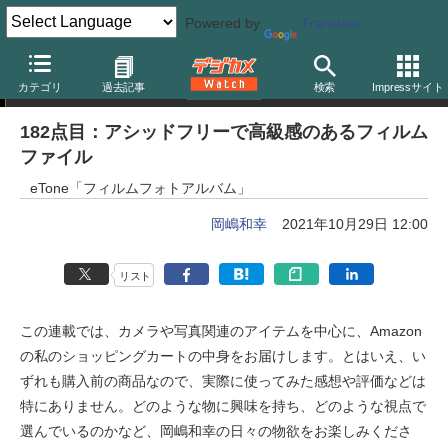
Powered by
Translate
岡嶋和幸の「あとで買う」
カテゴリ
過去記事
検索
Impressサイト
182点目：アシッドフリーで高級感のあるフィルム
ファイル
eTone「フィルムフォトアルバム」
岡嶋和幸
2021年10月29日 12:00
リスト
この連載では、カメラや写真関連のアイテムを中心に、Amazon
の私のショッピングカートの中身をお届けします。とはいえ、い
ずれも購入前の商品なので、実際に使ってみた感想や評価などは
特にありません。どのような物に興味を持ち、どのような視点で
選んでいるのかなど、岡嶋和幸の日々の物欲をお楽しみくださ