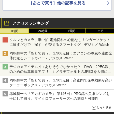
［あとで買う］他の記事を見る
アクセスランキング
1時間
24時間
1週間
1カ月
クルマとカメラ、車中泊 電池切れの心配なし！シガーソケット
に挿すだけで「探す」が使えるスマートタグ - デジカメ Watch
岡嶋和幸の「あとで買う」 1,906点目：エアコンの冷風を座面全
体に送るシートカバー - デジカメ Watch
デジカメアイテム丼：ありそうでなかった？「RAW＋JPEG派」
のための写真編集アプリ カメラデフォルトのJPEGを大切にす
る「Filmator」
岡嶋和幸の「あとで買う」 1,903点目：高密閉で保冷効果が高い
クーラーボックス - デジカメ Watch
赤城耕一の「アカギカメラ」 第146回：PRO銘の魚眼レンズを
手にして思う、マイクロフォーサーズへの期待と可能性
もっと見る