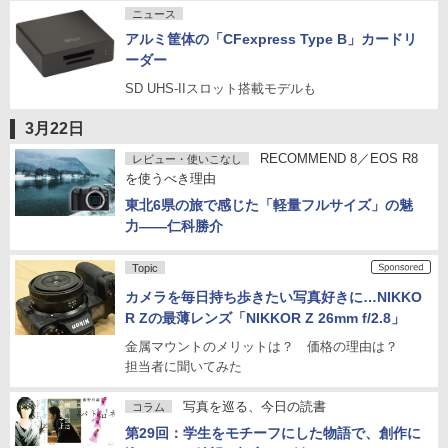
ニュース
アルミ筐体の「CFexpress Type B」カードリ
ーダー
SD UHS-IIスロット搭載モデルも
3月22日
RECOMMEND 8／EOS R8
レビュー・使いこなし
を使うべき理由
東北6県の旅で感じた「軽量フルサイズ」の魅
力——仁科勝介
Topic
カメラを毎日持ち歩きたい写真好きに…NIKKO
R Zの最薄レンズ「NIKKOR Z 26mm f/2.8」
金属マウントのメリットは？ 価格の理由は？
担当者に聞いてみた
写真を巡る、今日の読書
コラム
第29回：学生をモチーフにした物語で、創作に