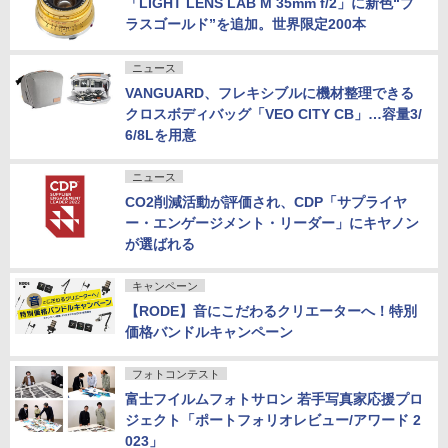
「LIGHT LENS LAB M 35mm f/2」に新色“ブ
ラスゴールド”を追加。世界限定200本
ニュース
VANGUARD、フレキシブルに機材整理できる
クロスボディバッグ「VEO CITY CB」…容量3/
6/8Lを用意
ニュース
CO2削減活動が評価され、CDP「サプライヤ
ー・エンゲージメント・リーダー」にキヤノン
が選ばれる
キャンペーン
【RODE】音にこだわるクリエーターへ！特別
価格バンドルキャンペーン
フォトコンテスト
富士フイルムフォトサロン 若手写真家応援プロ
ジェクト「ポートフォリオレビュー/アワード 2
023」