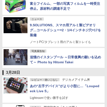
富士フイルム、一部の写真フィルムを一時受注
停止。原材料の調達不足で
ニュース
9.SOLUTIONS、スマホ用アルミ製ビデオリ
グ…コールドシュー×2・1/4インチネジ穴×17を
装備
ノートPC/タブレット用のアルミ製トレイも
写真展告知
追憶のイスタンブール ～日常復興の願いを込め
て～ Photo by Hitomi Takei
3月28日
デジカメアイテム丼
レビュー・使いこなし
あの“左手デバイス”がより小型に…「Louped
eck Live S」
Lightroomで使い勝手を試す