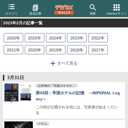
カテゴリ
過去記事
検索
Impressサイト
2023年3月の記事一覧
2026
年
2025
年
2024
年
2023
年
2022
年
2021
年
2020
年
2019
年
2018
年
2017
年
2016
年
2015
年
2014
年
2013
年
2012
年
すべて見る
2011
年
2010
年
2009
年
2008
年
2007
年
3月31日
2006
年
2005
年
2004
年
山岸伸の「写真のキモチ」
第43回：帝国ホテルの記憶 ～IMPERIAL Leg
acy～
この回が公開される頃には、写真展が始まってい
る
コラム