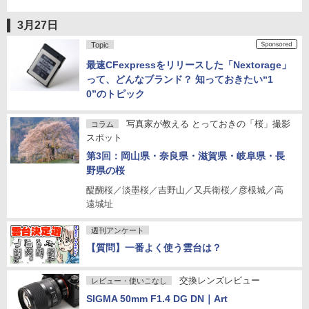
3月27日
Topic
最速CFexpressをリリースした「Nextorage」
って、どんなブランド？ 知っておきたい“1
0”のトピック
写真家が教える とっておきの「桜」撮影
コラム
スポット
第3回：岡山県・奈良県・滋賀県・岐阜県・長
野県の桜
醍醐桜／淡墨桜／吉野山／又兵衛桜／彦根城／高
遠城址
週刊アンケート
【質問】一番よく使う雲台は？
交換レンズレビュー
レビュー・使いこなし
SIGMA 50mm F1.4 DG DN｜Art