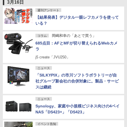
3月16日
週刊アンケート
【結果発表】デジタル一眼レフカメラを使って
いる？
岡嶋和幸の「あとで買う」
コラム
685点目：AFとMFが切り替えられるWebカメ
ラ
j5 create「JVU250」
ニュース
「SILKYPIX」の市川ソフトラボラトリーが自
社グループ新会社の合併対象に。製品・サービ
スは継続
ニュース
Synology、家庭や小規模ビジネス向けの4ベイ
NAS「DS423+」「DS423」
イベント告知