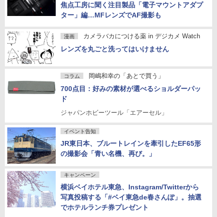
焦点工房に聞く注目製品「電子マウントアダプ
ター」編…MFレンズでAF撮影も
カメラバカにつける薬 in デジカメ Watch
漫画
レンズを丸ごと洗ってはいけません
岡嶋和幸の「あとで買う」
コラム
700点目：好みの素材が選べるショルダーパッ
ド
ジャパンホビーツール「エアーセル」
イベント告知
JR東日本、ブルートレインを牽引したEF65形
の撮影会「青い名機、再び。」
キャンペーン
横浜ベイホテル東急、Instagram/Twitterから
写真投稿する「#ベイ東急de春さんぽ」。抽選
でホテルランチ券プレゼント