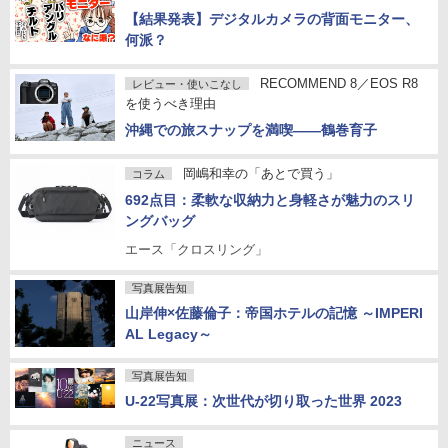
【結果発表】デジタルカメラの背面モニター、
何派？
RECOMMEND 8／EOS R8
レビュー・使いこなし
を使うべき理由
沖縄での旅スナップを満喫——鶴巻育子
岡嶋和幸の「あとで買う」
コラム
692点目：柔軟な収納力と身軽さが魅力のスリ
ングバッグ
エース「クロスリング」
写真展告知
山岸伸×佐藤倫子：帝国ホテルの記憶 ～IMPERI
AL Legacy～
写真展告知
U-22写真展：次世代が切り取った世界 2023
ニュース