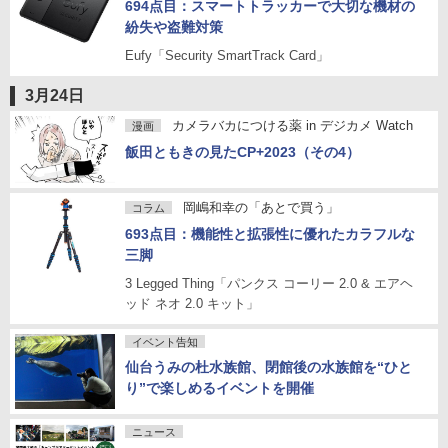
694点目：スマートトラッカーで大切な機材の
紛失や盗難対策
Eufy「Security SmartTrack Card」
3月24日
カメラバカにつける薬 in デジカメ Watch
漫画
飯田ともきの見たCP+2023（その4）
岡嶋和幸の「あとで買う」
コラム
693点目：機能性と拡張性に優れたカラフルな
三脚
3 Legged Thing「パンクス コーリー 2.0 & エアヘ
ッド ネオ 2.0 キット」
イベント告知
仙台うみの杜水族館、閉館後の水族館を“ひと
り”で楽しめるイベントを開催
ニュース