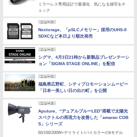
ミラーレス専用設計で最適化 気になる描写をチ
ェック
ニュース
Nextorage、「pSLCメモリー」採用のUHS-II
SDXCなど本日より順次発売
ニュース
シグマ、4月3日21時から新製品プレゼンテーシ
ョン「SIGMA STAGE ONLINE」を配信
ニュース
福島県広野町、シティプロモーションムービー
「日本一美しい日の出の町」を公開
ニュース
Aputure、“デュアルブルーLED”搭載で太陽光
スペクトルの再現力を改善した「amaran COB
S」シリーズ
60/100/200W×デイライト/バイカラーの6モデル