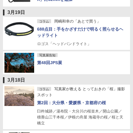
3月19日
岡嶋和幸の「あとで買う」
コラム
688点目：手をかざすだけで明るく照らせるヘ
ッドライト
ロゴス「ヘッドバンドライト」
写真展告知
第48回JPS展
3月18日
写真家が教える とっておきの「桜」撮影
コラム
スポット
第2回：大分県・愛媛県・京都府の桜
臼杵城跡／湯布院・大分川の桜並木／開山公園／
積善山三千本桜／伊根の舟屋 海蔵寺の桜／桜と天
橋立