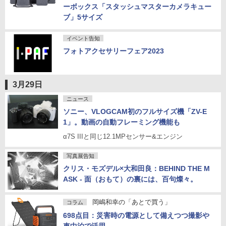
ーボックス「スタッシュマスターカメラキュー
ブ」5サイズ
イベント告知
フォトアクセサリーフェア2023
3月29日
ニュース
ソニー、VLOGCAM初のフルサイズ機「ZV-E
1」。動画の自動フレーミング機能も
α7S IIIと同じ12.1MPセンサー&エンジン
写真展告知
クリス・モズデル×大和田良：BEHIND THE M
ASK - 面（おもて）の裏には、百句燦々。
岡嶋和幸の「あとで買う」
コラム
698点目：災害時の電源として備えつつ撮影や