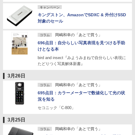
キャンペーン
キングストン、AmazonでSDXC & 外付けSSD
対象のセール
岡嶋和幸の「あとで買う」
コラム
696点目：自分らしい写真表現を見つける手助
けとなる本
bird and insect『みようみまねで自分らしい表現に
たどりつく写真解体新書』
3月26日
岡嶋和幸の「あとで買う」
コラム
695点目：カラーメーターで数値化して光の状
況を知る
セコニック「C-800」
3月25日
岡嶋和幸の「あとで買う」
コラム