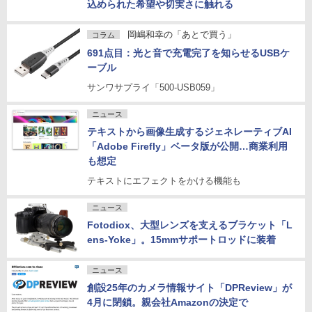
込められた希望や切実さに触れる
岡嶋和幸の「あとで買う」
コラム
691点目：光と音で充電完了を知らせるUSBケ
ーブル
サンワサプライ「500-USB059」
ニュース
テキストから画像生成するジェネレーティブAI
「Adobe Firefly」ベータ版が公開…商業利用
も想定
テキストにエフェクトをかける機能も
ニュース
Fotodiox、大型レンズを支えるブラケット「L
ens-Yoke」。15mmサポートロッドに装着
ニュース
創設25年のカメラ情報サイト「DPReview」が
4月に閉鎖。親会社Amazonの決定で