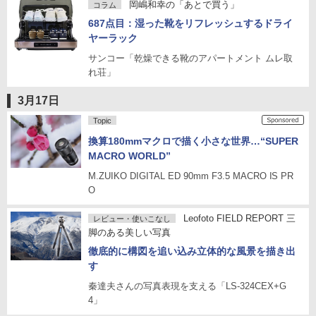
岡嶋和幸の「あとで買う」
コラム
687点目：湿った靴をリフレッシュするドライ
ヤーラック
サンコー「乾燥できる靴のアパートメント ムレ取
れ荘」
3月17日
Topic
換算180mmマクロで描く小さな世界…“SUPER
MACRO WORLD”
M.ZUIKO DIGITAL ED 90mm F3.5 MACRO IS PR
O
Leofoto FIELD REPORT 三
レビュー・使いこなし
脚のある美しい写真
徹底的に構図を追い込み立体的な風景を描き出
す
秦達夫さんの写真表現を支える「LS-324CEX+G
4」