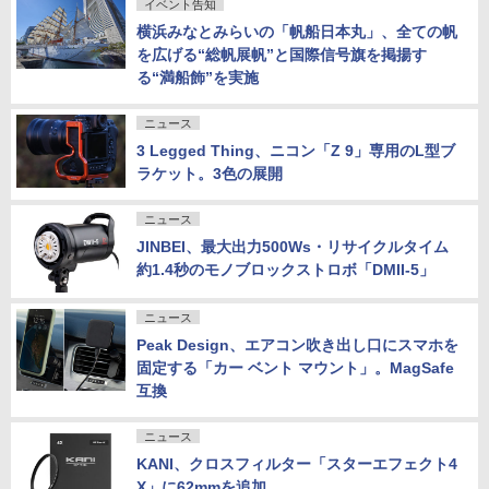
イベント告知
横浜みなとみらいの「帆船日本丸」、全ての帆
を広げる“総帆展帆”と国際信号旗を掲揚す
る“満船飾”を実施
ニュース
3 Legged Thing、ニコン「Z 9」専用のL型ブ
ラケット。3色の展開
ニュース
JINBEI、最大出力500Ws・リサイクルタイム
約1.4秒のモノブロックストロボ「DMII-5」
ニュース
Peak Design、エアコン吹き出し口にスマホを
固定する「カー ベント マウント」。MagSafe
互換
ニュース
KANI、クロスフィルター「スターエフェクト4
X」に62mmを追加