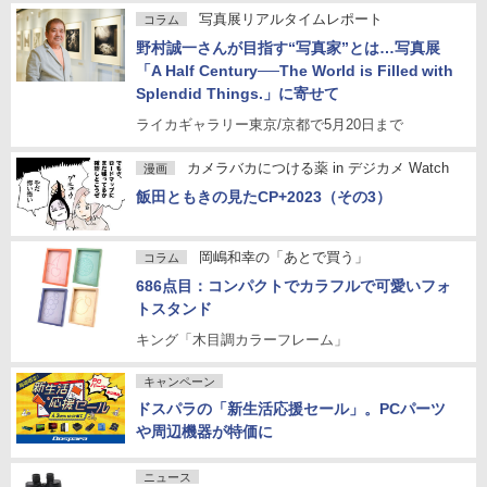
写真展リアルタイムレポート
コラム
野村誠一さんが目指す“写真家”とは…写真展
「A Half Century──The World is Filled with
Splendid Things.」に寄せて
ライカギャラリー東京/京都で5月20日まで
カメラバカにつける薬 in デジカメ Watch
漫画
飯田ともきの見たCP+2023（その3）
岡嶋和幸の「あとで買う」
コラム
686点目：コンパクトでカラフルで可愛いフォ
トスタンド
キング「木目調カラーフレーム」
キャンペーン
ドスパラの「新生活応援セール」。PCパーツ
や周辺機器が特価に
ニュース