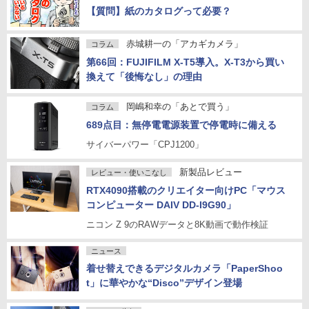
【質問】紙のカタログって必要？
赤城耕一の「アカギカメラ」
コラム
第66回：FUJIFILM X-T5導入。X-T3から買い
換えて「後悔なし」の理由
岡嶋和幸の「あとで買う」
コラム
689点目：無停電電源装置で停電時に備える
サイバーパワー「CPJ1200」
新製品レビュー
レビュー・使いこなし
RTX4090搭載のクリエイター向けPC「マウス
コンピューター DAIV DD-I9G90」
ニコン Z 9のRAWデータと8K動画で動作検証
ニュース
着せ替えできるデジタルカメラ「PaperShoo
t」に華やかな“Disco”デザイン登場