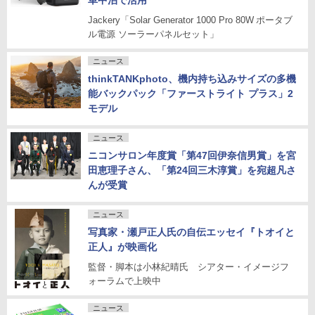
車中泊で活用
Jackery「Solar Generator 1000 Pro 80W ポータブ
ル電源 ソーラーパネルセット」
ニュース
thinkTANKphoto、機内持ち込みサイズの多機
能バックパック「ファーストライト プラス」2
モデル
ニュース
ニコンサロン年度賞「第47回伊奈信男賞」を宮
田恵理子さん、「第24回三木淳賞」を宛超凡さ
んが受賞
ニュース
写真家・瀬戸正人氏の自伝エッセイ『トオイと
正人』が映画化
監督・脚本は小林紀晴氏 シアター・イメージフ
ォーラムで上映中
ニュース