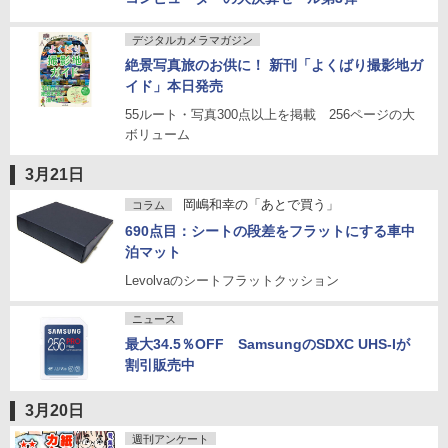
デジタルカメラマガジン
絶景写真旅のお供に！ 新刊「よくばり撮影地ガ
イド」本日発売
55ルート・写真300点以上を掲載 256ページの大
ボリューム
3月21日
岡嶋和幸の「あとで買う」
コラム
690点目：シートの段差をフラットにする車中
泊マット
Levolvaのシートフラットクッション
ニュース
最大34.5％OFF SamsungのSDXC UHS-Iが
割引販売中
3月20日
週刊アンケート