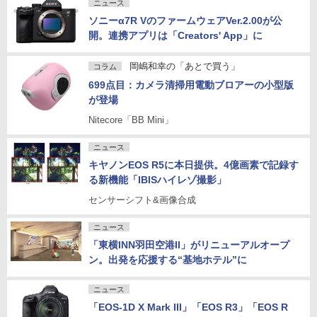
ニュース
ソニーα7R VのファームウェアVer.2.00が公
開。連携アプリは「Creators' App」に
岡嶋和幸の「あとで買う」
コラム
699点目：カメラ清掃用電動ブロアーの小型版
が登場
Nitecore「BB Mini」
ニュース
キヤノンEOS R5に本日提供。4億画素で記録す
る新機能「IBISハイレゾ撮影」
センサーシフト&画像合成
ニュース
「東横INN羽田空港II」がリニューアルオープ
ン。出発を応援する“基地ホテル”に
ニュース
「EOS-1D X Mark III」「EOS R3」「EOS R