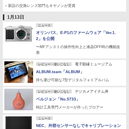
～新設の交換レンズ部門もキヤノンが受賞
1月13日
ニュース
オリンパス、E-P1のファームウェア「Ver.1.
2」を公開
〜MFアシストの操作性向上と液晶OFF時の機能改
善
電子額縁ミュージアム
レビュー・使いこなし
ALBUM.team「ALBUM」
持ち運び可能な7型デジタルフォトアルバム
デジカメアイテム丼
レビュー・使いこなし
ベルジョン「No.5733」
時計工具専門メーカーが作ったブロアー
ニュース
NEC、外部センサーなしでキャリブレーション