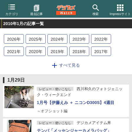
カテゴリ
過去記事
検索
Impressサイト
2010年1月の記事一覧
2026
年
2025
年
2024
年
2023
年
2022
年
2021
年
2020
年
2019
年
2018
年
2017
年
2016
年
2015
年
2014
年
2013
年
2012
年
すべて見る
2011
年
2010
年
2009
年
2008
年
2007
年
1月29日
2006
年
2005
年
2004
年
西川和久のフォトジェニッ
レビュー・使いこなし
ク・ウィークエンド
1月号【伊藤えみ ＋ ニコンD300S】4週目
～オフショット編
デジカメアイテム丼
レビュー・使いこなし
テンバ「メッセンジャーカメラバッグ」