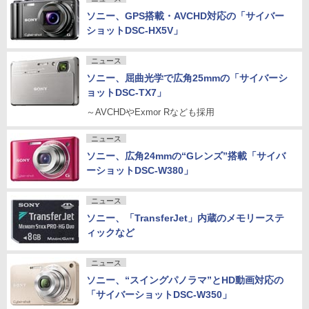
ソニー、GPS搭載・AVCHD対応の「サイバー
ショットDSC-HX5V」
ニュース
ソニー、屈曲光学で広角25mmの「サイバーシ
ョットDSC-TX7」
～AVCHDやExmor Rなども採用
ニュース
ソニー、広角24mmの“Gレンズ”搭載「サイバ
ーショットDSC-W380」
ニュース
ソニー、「TransferJet」内蔵のメモリーステ
ィックなど
ニュース
ソニー、“スイングパノラマ”とHD動画対応の
「サイバーショットDSC-W350」