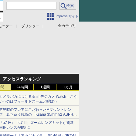
Impress サイト
全カテゴリ
モニター
プリンター
アクセスランキング
時間
24時間
1週間
1カ月
カメラバカにつける薬 in デジカメ Watch：こう
いうのはフィールドズームと呼ぼう
逆光時のフレアにこだわったMマウントレン
ズ 真ちゅう鏡筒の「Ksana 35mm f/2 ASPH.
シルバークローム」
「α7 IV」「α7 III」ズームレンズキットが刷新
同梱レンズがII型に
赤城耕一の「アカギカメラ」 第146回：PRO銘