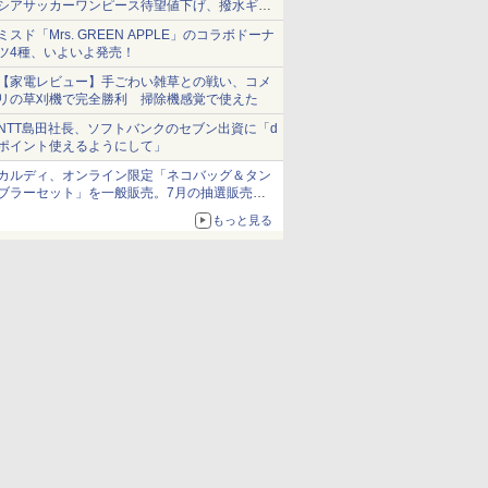
シアサッカーワンピース待望値下げ、撥水ギア
ショーツは1990円に
ミスド「Mrs. GREEN APPLE」のコラボドーナ
ツ4種、いよいよ発売！
【家電レビュー】手ごわい雑草との戦い、コメ
リの草刈機で完全勝利 掃除機感覚で使えた
NTT島田社長、ソフトバンクのセブン出資に「d
ポイント使えるようにして」
カルディ、オンライン限定「ネコバッグ＆タン
ブラーセット」を一般販売。7月の抽選販売の
当選無効分
もっと見る