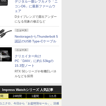
デジタル一眼レフカメラ「ニ
コンD6」に最新ファームウ
ェア
Dタイプレンズで露出アンダー
になる現象の修正など
ニュース
NextorageからThunderbolt 5
認証のUSB Type-Cケーブル
ニュース
クリエイター向け
PC「DAIV」に約1.53kgの
15.3型ノート
RTX 50シリーズや有機ELパネ
ルなどを採用
Impress Watchシリーズ 人気記事
時間
24時間
1週間
1カ月
ユニクロ、今日から「お盆特別セール」。涼感