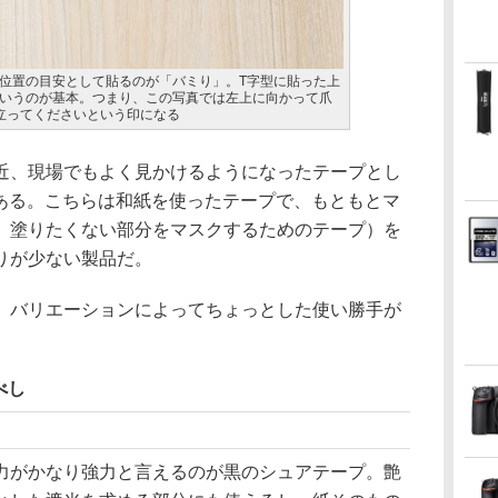
位置の目安として貼るのが「バミり」。T字型に貼った上
いうのが基本。つまり、この写真では左上に向かって爪
立ってくださいという印になる
近、現場でもよく見かけるようになったテープとし
」がある。こちらは和紙を使ったテープで、もともとマ
、塗りたくない部分をマスクするためのテープ）を
りが少ない製品だ。
、バリエーションによってちょっとした使い勝手が
べし
力がかなり強力と言えるのが黒のシュアテープ。艶