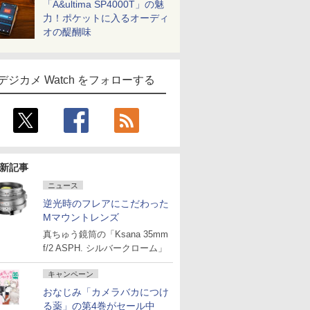
「A&ultima SP4000T」の魅
力！ポケットに入るオーディ
オの醍醐味
デジカメ Watch をフォローする
新記事
ニュース
逆光時のフレアにこだわった
Mマウントレンズ
真ちゅう鏡筒の「Ksana 35mm
f/2 ASPH. シルバークローム」
キャンペーン
おなじみ「カメラバカにつけ
る薬」の第4巻がセール中