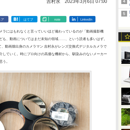
吉村永
2023年3月6日 07:00
ェア
はてブ
note
LinkedIn
メラにはもれなくと言っていいほど備わっているのが「動画撮影機
ども、動画についてはまだ未知の領域……、という読者も多いはず。
て、動画畑出身のカメラマン 吉村永がレンズ交換式デジタルカメラで
介していく。時にプロ向けの高価な機材から、馴染みのないメーカー
思う。