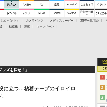
（コンパクト）
カメラバッグ
メディア/リーダー
三脚/一脚/雲台
道
航空機
動画
キャンペーン
1
グッズを探せ！」
ず役に立つ…粘着テープのイロイロ
プ…