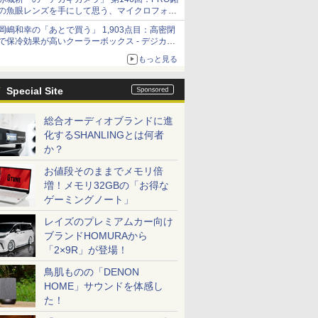
の魚眼レンズを手にして思う、マイクロフォー
サーズへの期待と可能性
岡嶋和幸の「あとで買う」 1,903点目：高密閉
で保冷効果が高いクーラーボックス - デジカメ
Watch
もっと見る
Special Site
総合オーディオブランドに進
化するSHANLINGとは何者
か？
お値段そのままでメモリ倍
増！メモリ32GBの「お得な
ゲーミングノート」
レイズのプレミアムカー向け
ブランドHOMURAから
「2×9R」が登場！
鳥肌ものの「DENON
HOME」サウンドを体感し
た！