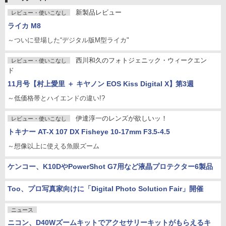
新製品レビュー
レビュー・使いこなし
ライカ M8
～ついに登場した“デジタル版M型ライカ"
西川和久のフォトジェニック・ウィークエン
レビュー・使いこなし
ド
11月号【村上愛里 ＋ キヤノン EOS Kiss Digital X】第3週
～低価格帯とハイエンドの違い!?
伊達淳一のレンズが欲しいッ！
レビュー・使いこなし
トキナー AT-X 107 DX Fisheye 10-17mm F3.5-4.5
～想像以上に使える魚眼ズーム
ケンコー、K10DやPowerShot G7用など液晶プロテクター6製品
Too、プロ写真家向けに「Digital Photo Solution Fair」開催
ニュース
ニコン、D40Wズームキットでアクセサリーキットがもらえるキ