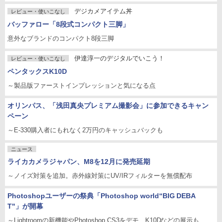
デジカメアイテム丼
レビュー・使いこなし
バッファロー「8段式コンパクト三脚」
意外なブランドのコンパクト8段三脚
伊達淳一のデジタルでいこう！
レビュー・使いこなし
ペンタックスK10D
～製品版ファーストインプレッションと気になる点
オリンパス、「浅田真央プレミアム撮影会」に参加できるキャン
ペーン
～E-330購入者にもれなく2万円のキャッシュバックも
ニュース
ライカカメラジャパン、M8を12月に発売延期
～ノイズ対策を追加。赤外線対策にUV/IRフィルターを無償配布
Photoshopユーザーの祭典「Photoshop world“BIG DEBA
T"」が開幕
～Lightroomの新機能やPhotoshop CS3をデモ、K10Dなどの展示も