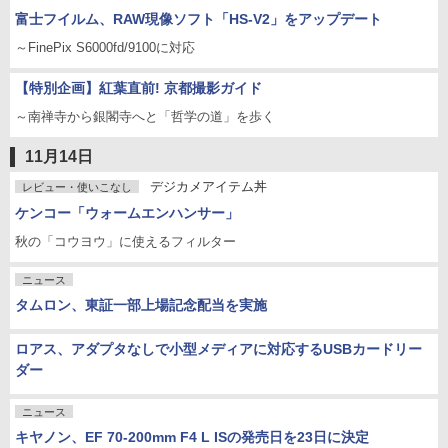
富士フイルム、RAW現像ソフト「HS-V2」をアップデート
～FinePix S6000fd/9100に対応
【特別企画】紅葉直前! 京都撮影ガイド
～南禅寺から銀閣寺へと「哲学の道」を歩く
11月14日
デジカメアイテム丼
レビュー・使いこなし
ケンコー「ウォームエンハンサー」
秋の「コウヨウ」に使えるフィルター
ニュース
タムロン、東証一部上場記念配当を実施
ロアス、アダプタなしで小型メディアに対応するUSBカードリー
ダー
ニュース
キヤノン、EF 70-200mm F4 L ISの発売日を23日に決定