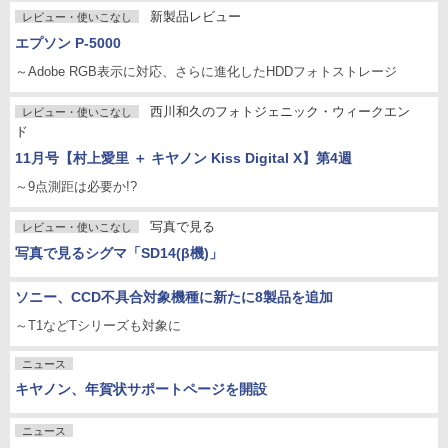
新製品レビュー
レビュー・使いこなし
エプソン P-5000
～Adobe RGB表示に対応、さらに進化したHDDフォトストレージ
西川和久のフォトジェニック・ウィークエン
レビュー・使いこなし
ド
11月号【村上愛里 ＋ キヤノン Kiss Digital X】第4週
～9点測距は必要か!?
写真で見る
レビュー・使いこなし
写真で見るシグマ「SD14(β機)」
ソニー、CCD不具合対象機種に新たに8製品を追加
～T1などTシリーズも対象に
ニュース
キヤノン、年賀状サポートページを開設
ニュース