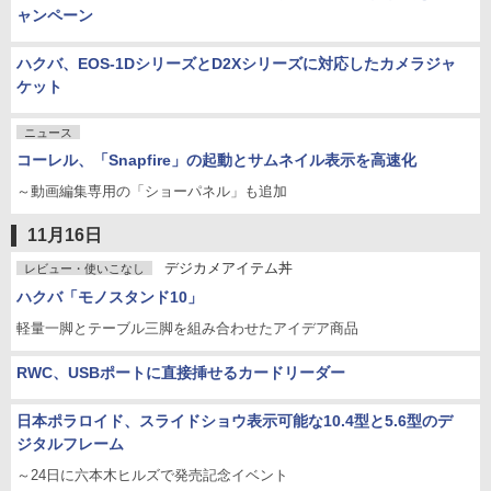
ャンペーン
ハクバ、EOS-1DシリーズとD2Xシリーズに対応したカメラジャ
ケット
ニュース
コーレル、「Snapfire」の起動とサムネイル表示を高速化
～動画編集専用の「ショーパネル」も追加
11月16日
デジカメアイテム丼
レビュー・使いこなし
ハクバ「モノスタンド10」
軽量一脚とテーブル三脚を組み合わせたアイデア商品
RWC、USBポートに直接挿せるカードリーダー
日本ポラロイド、スライドショウ表示可能な10.4型と5.6型のデ
ジタルフレーム
～24日に六本木ヒルズで発売記念イベント