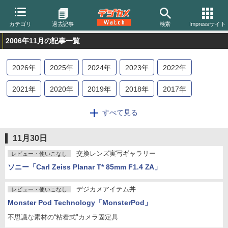
カテゴリ
過去記事
検索
Impressサイト
2006年11月の記事一覧
2026
年
2025
年
2024
年
2023
年
2022
年
2021
年
2020
年
2019
年
2018
年
2017
年
2016
年
2015
年
2014
年
2013
年
2012
年
すべて見る
2011
年
2010
年
2009
年
2008
年
2007
年
11月30日
2006
年
2005
年
2004
年
交換レンズ実写ギャラリー
レビュー・使いこなし
ソニー「Carl Zeiss Planar T* 85mm F1.4 ZA」
デジカメアイテム丼
レビュー・使いこなし
Monster Pod Technology「MonsterPod」
不思議な素材の“粘着式"カメラ固定具