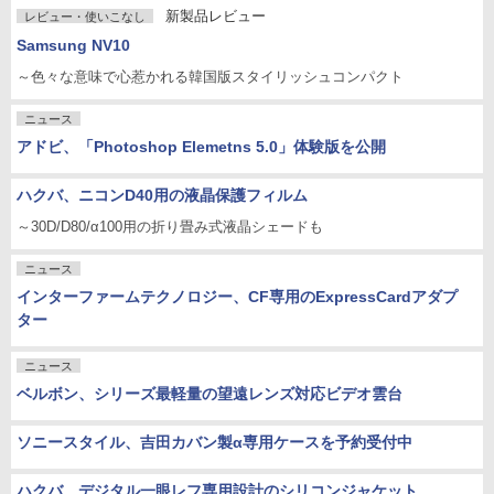
新製品レビュー
レビュー・使いこなし
Samsung NV10
～色々な意味で心惹かれる韓国版スタイリッシュコンパクト
ニュース
アドビ、「Photoshop Elemetns 5.0」体験版を公開
ハクバ、ニコンD40用の液晶保護フィルム
～30D/D80/α100用の折り畳み式液晶シェードも
ニュース
インターファームテクノロジー、CF専用のExpressCardアダプ
ター
ニュース
ベルボン、シリーズ最軽量の望遠レンズ対応ビデオ雲台
ソニースタイル、吉田カバン製α専用ケースを予約受付中
ハクバ、デジタル一眼レフ専用設計のシリコンジャケット