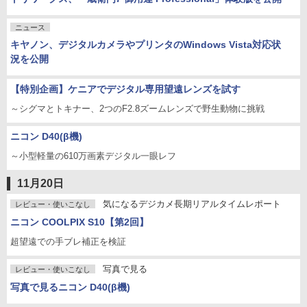
ニュース
キヤノン、デジタルカメラやプリンタのWindows Vista対応状
況を公開
【特別企画】ケニアでデジタル専用望遠レンズを試す
～シグマとトキナー、2つのF2.8ズームレンズで野生動物に挑戦
ニコン D40(β機)
～小型軽量の610万画素デジタル一眼レフ
11月20日
気になるデジカメ長期リアルタイムレポート
レビュー・使いこなし
ニコン COOLPIX S10【第2回】
超望遠での手ブレ補正を検証
写真で見る
レビュー・使いこなし
写真で見るニコン D40(β機)