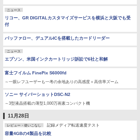
ニュース
リコー、GR DIGITALカスタマイズサービスを横浜と大阪でも受
付
バッファロー、デュアルICを搭載したカードリーダー
ニュース
エプソン、米国インクカートリッジ訴訟で6社と和解
富士フイルム FinePix S6000fd
～一眼レフユーザーも一考の余地ありの高感度＋高倍率ズーム
ソニー サイバーショットDSC-N2
～3型液晶搭載の薄型1,000万画素コンパクト機
11月28日
記録メディア転送速度テスト
レビュー・使いこなし
容量4GBの4製品を比較