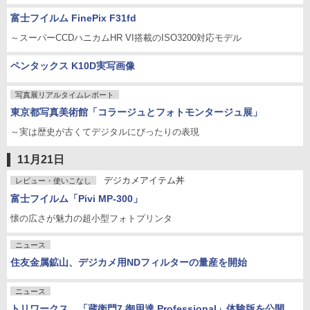
富士フイルム FinePix F31fd
～スーパーCCDハニカムHR VI搭載のISO3200対応モデル
ペンタックス K10D実写画像
写真展リアルタイムレポート
東京都写真美術館「コラージュとフォトモンタージュ展」
～実は歴史が古くてデジタルにぴったりの表現
11月21日
デジカメアイテム丼
レビュー・使いこなし
富士フイルム「Pivi MP-300」
懐の広さが魅力の超小型フォトプリンタ
ニュース
住友金属鉱山、デジカメ用NDフィルターの量産を開始
ニュース
トリワークス、「蔵衛門7 御用達 Professional」体験版を公開