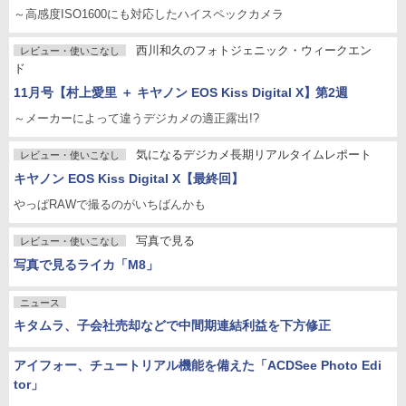
～高感度ISO1600にも対応したハイスペックカメラ
西川和久のフォトジェニック・ウィークエン
レビュー・使いこなし
ド
11月号【村上愛里 ＋ キヤノン EOS Kiss Digital X】第2週
～メーカーによって違うデジカメの適正露出!?
気になるデジカメ長期リアルタイムレポート
レビュー・使いこなし
キヤノン EOS Kiss Digital X【最終回】
やっぱRAWで撮るのがいちばんかも
写真で見る
レビュー・使いこなし
写真で見るライカ「M8」
ニュース
キタムラ、子会社売却などで中間期連結利益を下方修正
アイフォー、チュートリアル機能を備えた「ACDSee Photo Edi
tor」