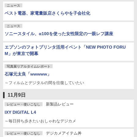
ニュース
ベスト電器、家電量販店さくらやを子会社化
ニュース
ソニースタイル、α100を使った女性限定の一眼レフ講座
エプソンのフォトプリンタ活用イベント「NEW PHOTO FORU
M」が東京で開幕
写真展リアルタイムレポート
石塚元太良「wwwww」
～フィルムとデジタルの間を往復していたい
11月9日
新製品レビュー
レビュー・使いこなし
IXY DIGITAL L4
～毎日持ち歩きたいおしゃれなデジカメ
デジカメアイテム丼
レビュー・使いこなし