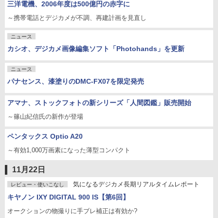
三洋電機、2006年度は500億円の赤字に
～携帯電話とデジカメが不調、再建計画を見直し
ニュース
カシオ、デジカメ画像編集ソフト「Photohands」を更新
ニュース
パナセンス、漆塗りのDMC-FX07を限定発売
アマナ、ストックフォトの新シリーズ「人間図鑑」販売開始
～篠山紀信氏の新作が登場
ペンタックス Optio A20
～有効1,000万画素になった薄型コンパクト
11月22日
気になるデジカメ長期リアルタイムレポート
レビュー・使いこなし
キヤノン IXY DIGITAL 900 IS【第6回】
オークションの物撮りに手ブレ補正は有効か?