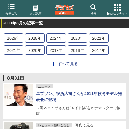
カテゴリ
過去記事
検索
Impressサイト
2011年8月の記事一覧
2026
年
2025
年
2024
年
2023
年
2022
年
2021
年
2020
年
2019
年
2018
年
2017
年
2016
年
2015
年
2014
年
2013
年
2012
年
すべて見る
2011
年
2010
年
2009
年
2008
年
2007
年
8月31日
2006
年
2005
年
2004
年
ニュース
エプソン、役所広司さんが2011年秋冬モデル発
表会に登場
～黒木メイサさんは“メイド姿”をビデオレターで披
露
写真で見る
レビュー・使いこなし