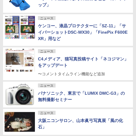
ップ」
ニュース
ケンコー、液晶プロテクターに「SZ-11」「サ
イバーショットDSC-WX30」「FinePix F600E
XR」用など
ニュース
C4メディア、猫写真投稿サイト「ネコジマン」
をアップデート
〜コメントタイムライン機能など追加
ニュース
パナソニック、東京で「LUMIX DMC-G3」の
無料撮影セミナー
ニュース
大阪ニコンサロン、山本眞弓写真展「風の化
石」