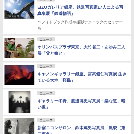
EIZOガレリア銀座、鉄道写真家17人による写
真集展「鉄道物語」
〜フォトブック作成や撮影テクニックのセミナー
も
ニュース
オリンパスプラザ東京、大竹省二・あゆみ二人
展「父と娘と」
ニュース
キヤノンギャラリー銀座、宮武健仁写真展 生き
ている大地「桜島」
ニュース
ギャラリー冬青、渡邉博史写真展「楽な道、暗
い道」
ニュース
新宿ニコンサロン、鈴木篤男写真展「風貌（第