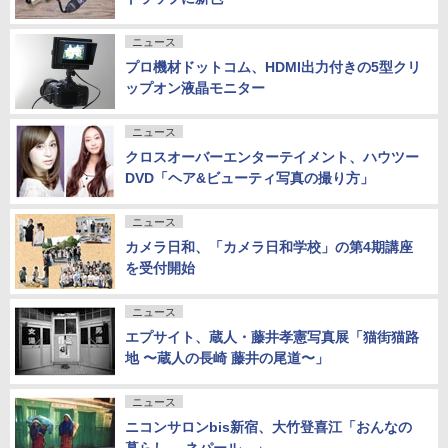
ニュース
プロ機材ドットコム、HDMI出力付きの5型クリ
ップオン液晶モニター
ニュース
クロスオーバーエンターテイメント、ハウツー
DVD「ヘア&ビューティ写真の撮り方」
ニュース
カメラ日和、「カメラ日和学校」の第4期講座
を受付開始
ニュース
エプサイト、蔵人・藤井孝憲写真展「猫街猫路
地 〜蔵人の長崎 藤井の尾道〜」
ニュース
ニコンサロンbis新宿、大竹登喜江「おんなの