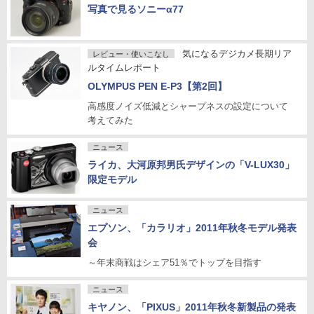
写真で見るソニーα77
気になるデジカメ長期リア
レビュー・使いこなし
ルタイムレポート
OLYMPUS PEN E-P3【第2回】
高感度ノイズ低減とシャープネスの設定について
考えてみた
ニュース
ライカ、大河原邦男氏デザインの「V-LUX30」
限定モデル
ニュース
エプソン、「カラリオ」2011年秋冬モデル発表
会
～年末商戦はシェア51％でトップを目指す
ニュース
キヤノン、「PIXUS」2011年秋冬新製品の発表