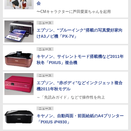
会
〜CMキャラクターに芦田愛菜ちゃんを起用
ニュース
エプソン、“ブルーインク”搭載の写真愛好家向
けA3ノビ機「PX-7V」
ニュース
キヤノン、サイレントモード搭載機など2011年
秋冬「PIXUS」複合機
ニュース
エプソン、“赤ボディ”などインクジェット複合
機2011年秋モデル
～「先読みガイド」などで操作性を向上
ニュース
キヤノン、自動両面・前面給紙のA4プリンター
「PIXUS iP4930」