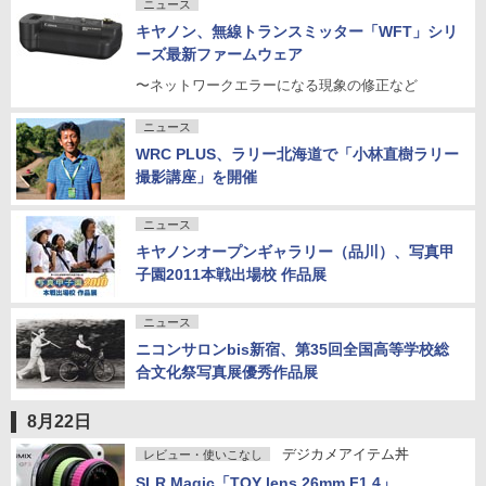
ニュース
キヤノン、無線トランスミッター「WFT」シリ
ーズ最新ファームウェア
〜ネットワークエラーになる現象の修正など
ニュース
WRC PLUS、ラリー北海道で「小林直樹ラリー
撮影講座」を開催
ニュース
キヤノンオープンギャラリー（品川）、写真甲
子園2011本戦出場校 作品展
ニュース
ニコンサロンbis新宿、第35回全国高等学校総
合文化祭写真展優秀作品展
8月22日
デジカメアイテム丼
レビュー・使いこなし
SLR Magic「TOY lens 26mm F1.4」