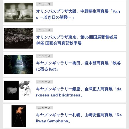
ニュース
オリンパスプラザ大阪、中野晴生写真展「Pari
s ＝若き日の望楼＝」
ニュース
オリンパスプラザ東京、第85回国展受賞者展
併催 国画会写真部秋季展
ニュース
キヤノンギャラリー梅田、岩木登写真展「峡谷
に宿るもの」
ニュース
キヤノンギャラリー銀座、金澤正人写真展「da
rkness and brightness」
ニュース
キヤノンギャラリー札幌、山崎友也写真展「Ra
ilway Symphony」