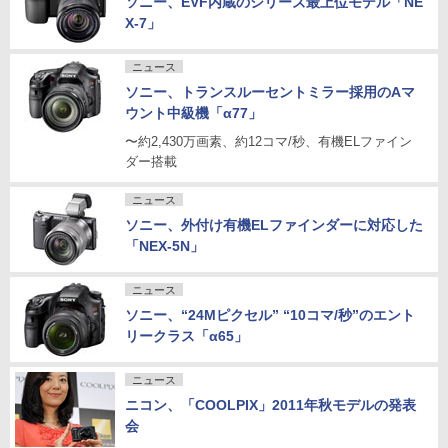
ソニー、EVF内蔵のシリーズ最上位モデル「NE
X-7」
ニュース
ソニー、トランスルーセントミラー採用のAマ
ウント中級機「α77」
〜約2,430万画素、約12コマ/秒、有機ELファイン
ダー搭載
ニュース
ソニー、外付け有機ELファインダーに対応した
「NEX-5N」
ニュース
ソニー、“24Mピクセル” “10コマ/秒”のエント
リークラス「α65」
ニュース
ニコン、「COOLPIX」2011年秋モデルの発表
会