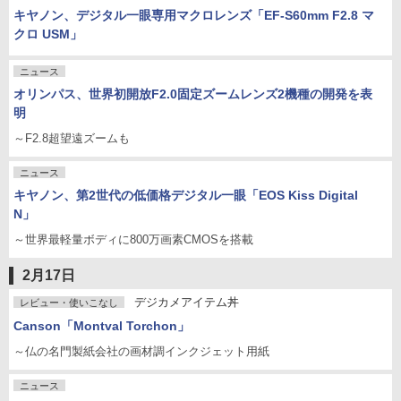
キヤノン、デジタル一眼専用マクロレンズ「EF-S60mm F2.8 マ
クロ USM」
ニュース
オリンパス、世界初開放F2.0固定ズームレンズ2機種の開発を表
明
～F2.8超望遠ズームも
ニュース
キヤノン、第2世代の低価格デジタル一眼「EOS Kiss Digital
N」
～世界最軽量ボディに800万画素CMOSを搭載
2月17日
デジカメアイテム丼
レビュー・使いこなし
Canson「Montval Torchon」
～仏の名門製紙会社の画材調インクジェット用紙
ニュース