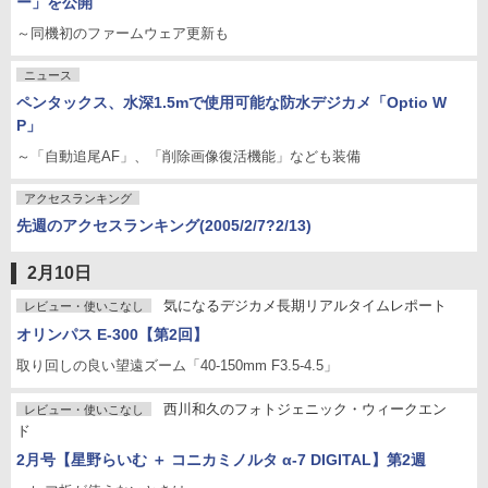
ー」を公開
～同機初のファームウェア更新も
ニュース
ペンタックス、水深1.5mで使用可能な防水デジカメ「Optio W
P」
～「自動追尾AF」、「削除画像復活機能」なども装備
アクセスランキング
先週のアクセスランキング(2005/2/7?2/13)
2月10日
気になるデジカメ長期リアルタイムレポート
レビュー・使いこなし
オリンパス E-300【第2回】
取り回しの良い望遠ズーム「40-150mm F3.5-4.5」
西川和久のフォトジェニック・ウィークエン
レビュー・使いこなし
ド
2月号【星野らいむ ＋ コニカミノルタ α-7 DIGITAL】第2週