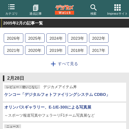
カテゴリ
過去記事
検索
Impressサイト
2005年2月の記事一覧
2026
年
2025
年
2024
年
2023
年
2022
年
2021
年
2020
年
2019
年
2018
年
2017
年
2016
年
2015
年
2014
年
2013
年
2012
年
すべて見る
2011
年
2010
年
2009
年
2008
年
2007
年
2月28日
2006
年
2005
年
2004
年
デジカメアイテム丼
レビュー・使いこなし
ケンコー「デジタルフォトファイリングシステム CDBO」
オリンパスギャラリー、E-1/E-300による写真展
～スポーツ報道写真やフェラーリF1チーム写真展など
ニュース