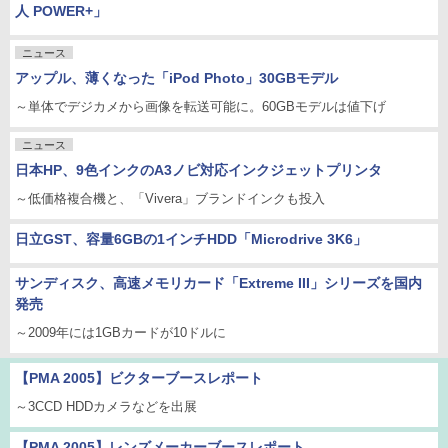
人 POWER+」
ニュース
アップル、薄くなった「iPod Photo」30GBモデル
～単体でデジカメから画像を転送可能に。60GBモデルは値下げ
ニュース
日本HP、9色インクのA3ノビ対応インクジェットプリンタ
～低価格複合機と、「Vivera」ブランドインクも投入
日立GST、容量6GBの1インチHDD「Microdrive 3K6」
サンディスク、高速メモリカード「Extreme III」シリーズを国内
発売
～2009年には1GBカードが10ドルに
【PMA 2005】ビクターブースレポート
～3CCD HDDカメラなどを出展
【PMA 2005】レンズメーカーブースレポート