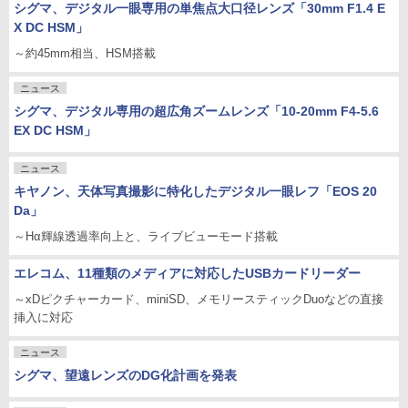
シグマ、デジタル一眼専用の単焦点大口径レンズ「30mm F1.4 E
X DC HSM」
～約45mm相当、HSM搭載
ニュース
シグマ、デジタル専用の超広角ズームレンズ「10-20mm F4-5.6
EX DC HSM」
ニュース
キヤノン、天体写真撮影に特化したデジタル一眼レフ「EOS 20
Da」
～Hα輝線透過率向上と、ライブビューモード搭載
エレコム、11種類のメディアに対応したUSBカードリーダー
～xDピクチャーカード、miniSD、メモリースティックDuoなどの直接
挿入に対応
ニュース
シグマ、望遠レンズのDG化計画を発表