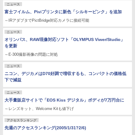
ニュース
富士フイルム、Piviプリンタに新色「シルキーピンク」を追加
～IRアダプタでPictBridge対応カメラに接続可能
ニュース
オリンパス、RAW現像対応ソフト「OLYMPUS Viwer/Studio」
を更新
～E-300撮影画像の問題に対処
ニュース
ニコン、デジカメはD70好調で増収するも、コンパクトの価格低
下で減益
ニュース
大手量販店サイトで「EOS Kiss デジタル」ボディが7万円台に
～レンズキット、Welcome Kitも値下げ
アクセスランキング
先週のアクセスランキング(2005/1/31?2/6)