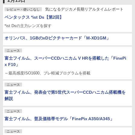
2月15日
気になるデジカメ長期リアルタイムレポート
レビュー・使いこなし
ペンタックス *ist Ds【第2回】
*ist Dsの主力レンズを探す
オリンパス、1GBのxDピクチャーカード「M-XD1GM」
ニュース
富士フイルム、スーパーCCDハニカム V HRを搭載した「FinePi
x F10」
～最高感度ISO1600、ブレ軽減プログラムを搭載
ニュース
富士フイルム、発表会で第5世代スーパーCCDハニカム搭載機を
解説
ニュース
富士フイルム、普及価格帯モデル「FinePix A350/A345」
ニュース