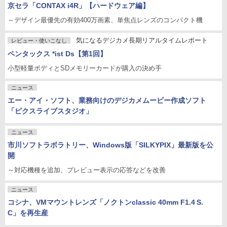
京セラ「CONTAX i4R」【ハードウェア編】
～デザイン最優先の有効400万画素、単焦点レンズのコンパクト機
気になるデジカメ長期リアルタイムレポート
レビュー・使いこなし
ペンタックス *ist Ds【第1回】
小型軽量ボディとSDメモリーカードが購入の決め手
ニュース
エー・アイ・ソフト、業務向けのデジカメムービー作成ソフト
「ピクスライブスタジオ」
ニュース
市川ソフトラボラトリー、Windows版「SILKYPIX」最新版を公
開
～対応機種を追加、プレビュー表示の応答などを改善
ニュース
コシナ、VMマウントレンズ「ノクトンclassic 40mm F1.4 S.
C」を再生産