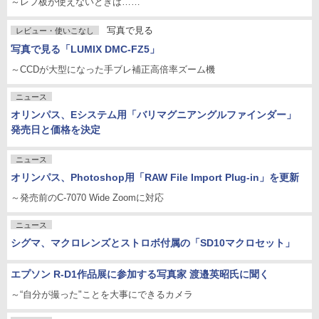
～レフ板が使えないときは……
写真で見る
レビュー・使いこなし
写真で見る「LUMIX DMC-FZ5」
～CCDが大型になった手ブレ補正高倍率ズーム機
ニュース
オリンパス、Eシステム用「バリマグニアングルファインダー」
発売日と価格を決定
ニュース
オリンパス、Photoshop用「RAW File Import Plug-in」を更新
～発売前のC-7070 Wide Zoomに対応
ニュース
シグマ、マクロレンズとストロボ付属の「SD10マクロセット」
エプソン R-D1作品展に参加する写真家 渡邉英昭氏に聞く
～“自分が撮った"ことを大事にできるカメラ