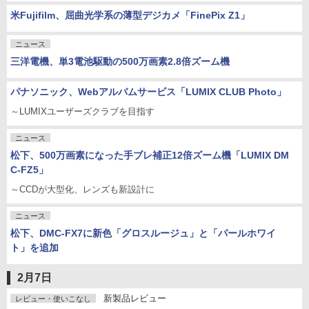
米Fujifilm、屈曲光学系の薄型デジカメ「FinePix Z1」
ニュース
三洋電機、単3電池駆動の500万画素2.8倍ズーム機
パナソニック、Webアルバムサービス「LUMIX CLUB Photo」
～LUMIXユーザーズクラブを目指す
ニュース
松下、500万画素になった手ブレ補正12倍ズーム機「LUMIX DM
C-FZ5」
～CCDが大型化、レンズも新設計に
ニュース
松下、DMC-FX7に新色「グロスルージュ」と「パールホワイ
ト」を追加
2月7日
新製品レビュー
レビュー・使いこなし