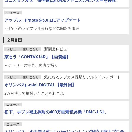
コニカミノルタ、修理拠点の東京テクニカルセンターを移転
ニュース
アップル、iPhotoを5.0.1にアップデート
～4からのライブラリ移行などの問題を修正
2月8日
新製品レビュー
レビュー・使いこなし
京セラ「CONTAX i4R」【画質編】
～テッサーの実力、素直な写り
気になるデジカメ長期リアルタイムレポート
レビュー・使いこなし
オリンパスμ-mini DIGITAL【最終回】
2カ月使って気付いたことあれこれ
ニュース
松下、手ブレ補正採用の400万画素普及機「DMC-LS1」
ニュース
オリンパス、水中着脱式コンバージョンレンズ対応の防水プロテ