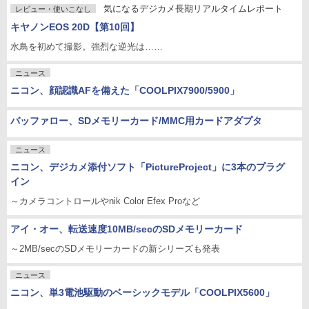
気になるデジカメ長期リアルタイムレポート
レビュー・使いこなし
キヤノンEOS 20D【第10回】
水鳥を初めて撮影。強烈な逆光は……
ニュース
ニコン、顔認識AFを備えた「COOLPIX7900/5900」
バッファロー、SDメモリーカード/MMC用カードアダプタ
ニュース
ニコン、デジカメ添付ソフト「PictureProject」に3本のプラグ
イン
～カメラコントロールやnik Color Efex Proなど
アイ・オー、転送速度10MB/secのSDメモリーカード
～2MB/secのSDメモリーカードの新シリーズも発表
ニュース
ニコン、単3電池駆動のベーシックモデル「COOLPIX5600」