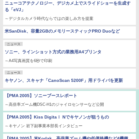
ニューコアテクノロジー、デジカメ上でスライドショーを生成す
る「eVJ」
～デジタルカメラ時代ならではの楽しみ方を提案
米SanDisk、容量2GBのメモリースティックPRO Duoなど
ニュース
ソニー、ラインショット方式の業務用A4プリンタ
～A4写真画質を6秒で印刷
ニュース
キヤノン、スキャナ「CanoScan 5200F」用ドライバを更新
【PMA 2005】ソニーブースレポート
～高倍率ズーム機DSC-H1のジャイロセンサーなど公開
【PMA 2005】Kiss Digitaｌ Nでキヤノンが狙うもの
～キヤノン 岩下副事業本部長インタビュー
【PMA 2005】米Kodak、高倍率ズーム機や低価格機など4機種