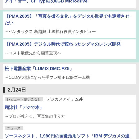
アイ・オー、CF Type2の6GB Microdrive
【PMA 2005】「写真を撮る文化」をデジタル世界でも定着させ
たい
～ペンタックス 鳥越興 上級執行役員インタビュー
【PMA 2005】デジタル時代で変わったシグマのレンズ開発
～コスト最優先から画質重視へ
松下電器産業「LUMIX DMC-FZ5」
～CCDが大型になった手ブレ補正12倍ズーム機
2月24日
デジカメアイテム丼
レビュー・使いこなし
翔泳社「デジで本」
～プロが教える、写真集の作り方
ニュース
ソースネクスト、1,980円の画像活用ソフト「IBM デジカメの達