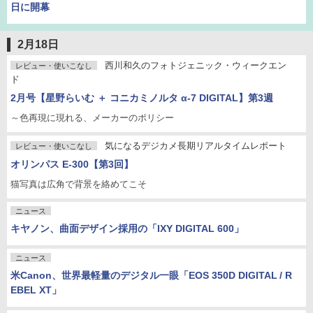
日に開幕
2月18日
西川和久のフォトジェニック・ウィークエン
レビュー・使いこなし
ド
2月号【星野らいむ ＋ コニカミノルタ α-7 DIGITAL】第3週
～色再現に現れる、メーカーのポリシー
気になるデジカメ長期リアルタイムレポート
レビュー・使いこなし
オリンパス E-300【第3回】
猫写真は広角で背景を絡めてこそ
ニュース
キヤノン、曲面デザイン採用の「IXY DIGITAL 600」
ニュース
米Canon、世界最軽量のデジタル一眼「EOS 350D DIGITAL / R
EBEL XT」