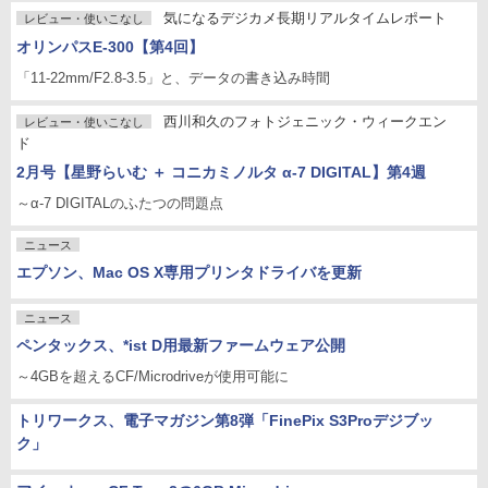
気になるデジカメ長期リアルタイムレポート
レビュー・使いこなし
オリンパスE-300【第4回】
「11-22mm/F2.8-3.5」と、データの書き込み時間
西川和久のフォトジェニック・ウィークエン
レビュー・使いこなし
ド
2月号【星野らいむ ＋ コニカミノルタ α-7 DIGITAL】第4週
～α-7 DIGITALのふたつの問題点
ニュース
エプソン、Mac OS X専用プリンタドライバを更新
ニュース
ペンタックス、*ist D用最新ファームウェア公開
～4GBを超えるCF/Microdriveが使用可能に
トリワークス、電子マガジン第8弾「FinePix S3Proデジブッ
ク」