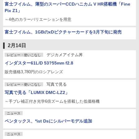
富士フイルム、薄型のスーパーCCDハニカム V HR搭載機「Fine
Pix Z1」
～4色のカラーバリエーションを用意
富士フイルム、1GBのxDピクチャーカードを3月下旬に発売
2月14日
デジカメアイテム丼
レビュー・使いこなし
インダスター61L/D 53?55mm f2.8
販売価格3,780円のロシアレンズ
写真で見る
レビュー・使いこなし
写真で見る「LUMIX DMC-LZ2」
～手ブレ補正付き光学6倍ズームを搭載した低価格機
ニュース
ペンタックス、*ist Dsにシルバーモデル追加
ニュース