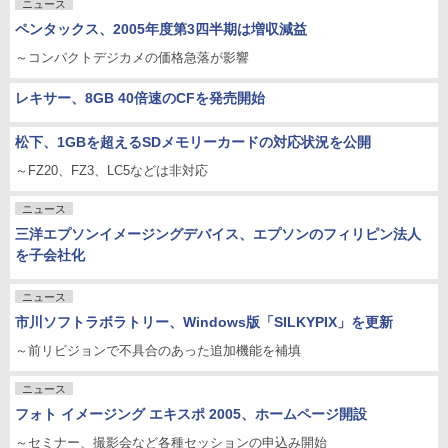
ニュース
ペンタックス、2005年度第3四半期は増収減益
～コンパクトデジカメの価格急落が影響
レキサー、8GB 40倍速のCFを発売開始
松下、1GBを超えるSDメモリーカードの対応状況を公開
～FZ20、FZ3、LC5などは非対応
ニュース
三洋エプソンイメージングデバイス、エプソンのフィリピン法人
を子会社化
ニュース
市川ソフトラボラトリー、Windows版「SILKYPIX」を更新
～前リビジョンで不具合のあった追加機能を補填
ニュース
フォト イメージング エキスポ 2005、ホームページ開設
～セミナー、撮影会など各種セッションの申込み開始