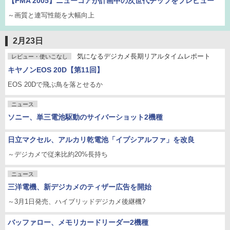
【PMA 2005】ニューコアが計画中の次世代チップをプレビュー
～画質と連写性能を大幅向上
2月23日
気になるデジカメ長期リアルタイムレポート
レビュー・使いこなし
キヤノンEOS 20D【第11回】
EOS 20Dで飛ぶ鳥を落とせるか
ニュース
ソニー、単三電池駆動のサイバーショット2機種
日立マクセル、アルカリ乾電池「イプシアルファ」を改良
～デジカメで従来比約20%長持ち
ニュース
三洋電機、新デジカメのティザー広告を開始
～3月1日発売、ハイブリッドデジカメ後継機?
バッファロー、メモリカードリーダー2機種