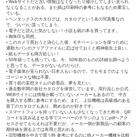
Webサイトだと古い情報はなくなったり縮小してしまい見られ
なくなることがある。また紙は印刷時の参考にもなるため重宝し
ている。
ペンタックスのカタログは、カタログという名の写真集なの
で、ついつい貰ってしまう。
電子だと読んだ気がしない！小説も紙の本を買ってます。
御朱印も同然。
このカメラ買おうと決心した後、モチベーションを保つために
通勤カバンのクリアファイルに忍ばせておくと精神衛生上良い。
紙もデータも両方欲しい！
50年経っても残っている。今、50年前のものの詳細を調べよう
と思っても、データがないものだらけ。
電子媒体が見られない日本人もいるので。でも今までのような
ゴージャスな物は不要。
買う前の妄想タイムの必需品。夢を見たい。
過去数年間の各社カタログを保管しています。現行品しか公式
WEBサイトには情報が載っていないメーカーもあるので、中古
を購入する際に参考にするため。また、上位機種は高級感のある
装丁のカタログもあり、眺めるのが好きです。
スマートフォンを持っていない人も少なくなってきた昨今、QR
コードを読み込ませる等でスーパーのチラシのようにpdfへアク
セスさせてもらえれば不要だが、メーカー側が新製品への顧客の
期待値を測る上では有用と思われる。
旧型機種を中古で買う時 参考にするのに他メーカー機種を比較