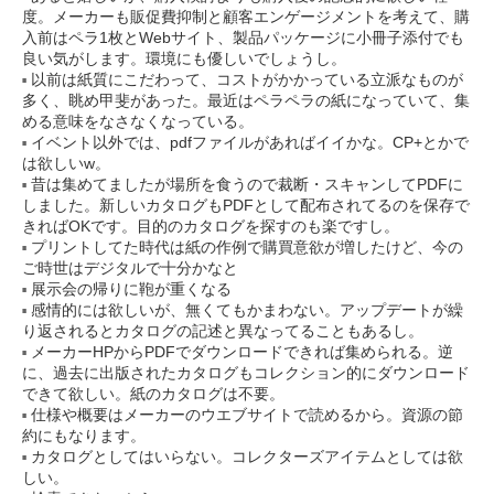
度。メーカーも販促費抑制と顧客エンゲージメントを考えて、購
入前はペラ1枚とWebサイト、製品パッケージに小冊子添付でも
良い気がします。環境にも優しいでしょうし。
以前は紙質にこだわって、コストがかかっている立派なものが
多く、眺め甲斐があった。最近はペラペラの紙になっていて、集
める意味をなさなくなっている。
イベント以外では、pdfファイルがあればイイかな。CP+とかで
は欲しいw。
昔は集めてましたが場所を食うので裁断・スキャンしてPDFに
しました。新しいカタログもPDFとして配布されてるのを保存で
きればOKです。目的のカタログを探すのも楽ですし。
プリントしてた時代は紙の作例で購買意欲が増したけど、今の
ご時世はデジタルで十分かなと
展示会の帰りに鞄が重くなる
感情的には欲しいが、無くてもかまわない。アップデートが繰
り返されるとカタログの記述と異なってることもあるし。
メーカーHPからPDFでダウンロードできれば集められる。逆
に、過去に出版されたカタログもコレクション的にダウンロード
できて欲しい。紙のカタログは不要。
仕様や概要はメーカーのウエブサイトで読めるから。資源の節
約にもなります。
カタログとしてはいらない。コレクターズアイテムとしては欲
しい。