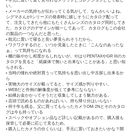
い。
メーカーの気持ちが伝わってくる気がして、なんかいいよね。
シグマさんがIシリーズの発表時に嬉しそうにカタログ配って
て、注文してきたら他にもたくさんレンズのカタログ同封してき
た。カタログのデザインが統一してあって、カタログもこの会社
の製品の一つなんだと思った。
枕元に置いて寝ると良い夢見られそうだから。
ワクワクするのと、いつか見返したときに「こんなのあったな
ぁ」って気持ちになれる
棚の賑やかし程度かもしれないが、やはりPENTAXやGR IIIのカ
タログを見ると「紙媒体で無いと出来ないことがある」と思い知
らされる。
当時の憧れや絶対買うって気持ちを思い出し中古探し出来るか
ら
実物大のサイズが載ってると、サイズ感が判りやすい。
WEBだと作例の解像度が低くて参考にならない
結構お金かかってそうだと収集してしまう魅力がある。
店頭で読めるものがあればいい。持ち帰り分はいらない
何十年も残る。父に買ってもらったカメラOM-2Nとそのカタロ
グは今も持っている
スペックやオプション品など詳しい記載があるので、購入後も
保管して必要に応じて見るため。
購入したカメラの分くらいは、手元に置いておきたいかな？開