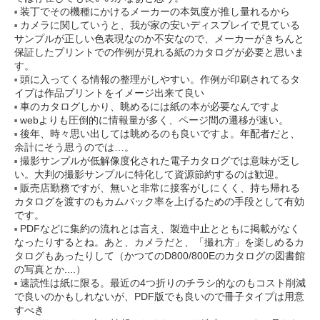
装丁でその機種にかけるメーカーの本気度が推し量れるから
カメラに関していうと、我が家の安いディスプレイで見ている
サンプルが正しい色表現なのか不安なので、メーカーがきちんと
保証したプリントでの作例が見れる紙のカタログが必要と思いま
す。
頭に入ってくる情報の整理がしやすい。作例が印刷されてるタ
イプは作品プリントをイメージ出来て良い
車のカタログしかり、眺めるには紙の本が必要なんですよ
webよりも圧倒的に情報量が多く、ページ間の遷移が速い。
後年、時々思い出しては眺めるのも良いですよ。年配者だと、
余計にそう思うのでは…。
撮影サンプルが低解像度化された電子カタログでは意味が乏し
い。大判の撮影サンプルに特化して資源節約するのは歓迎。
販売店勤務ですが、無いと非常に接客がしにくく、持ち帰れる
カタログを渡すのもカムバック率を上げるための手段として有効
です。
PDFなどに集約の流れとは言え、製造中止とともに掲載がなく
なったりするとね。あと、カメラだと、「撮れ方」を楽しめるカ
タログもあったりして（かつてのD800/800Eのカタログの図書館
の写真とか....）
速読性は紙に限る。最近の4つ折りのチラシ的なのもコスト削減
で良いのかもしれないが、PDF版でも良いので冊子タイプは用意
すべき