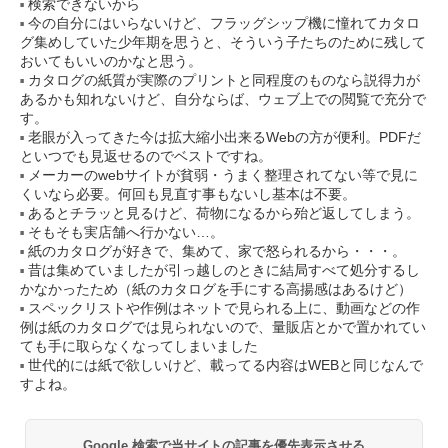
検索できないから
今の自分にはいらないけど、フラッグシップ機に憧れてカタロ
グ集めしていた少年期を思うと、そういう子たちのために残して
おいてもいいのかなと思う。
カタログの紙質が実際のプリントと同程度のものなら説得力が
あるかも知れないけど、自分ならば、ウェブ上での閲覧で充分で
す。
老眼が入ってきた今は拡大縮小出来るWebの方が便利。PDFだ
といつでも見返せるのでベストですね。
メーカーのwebサイトが貧弱・うまく整理されてない等で見に
くいなら必要。何回も見直す事もないし基本は不要。
あるとチラッと見るけど、荷物になるから殆ど返してしまう。
そもそも実店舗へ行かない…。
紙のカタログが好きで、集めて、家で怒られるから・・・。
昔は集めていましたが引っ越しのときに結局すべて処分するし
かなかったため（紙のカタログを手にする高揚感はあるけど）
スペックリストや作例はネットで見られる上に、動画などの作
例は紙のカタログでは見られないので、量販店とかで置かれてい
ても手に取らなくなってしまいました
世代的には紙で欲しいけど、載ってる内容はWEBと同じなんで
すよね。
Google 検索で当サイトの記事を優先表示させる