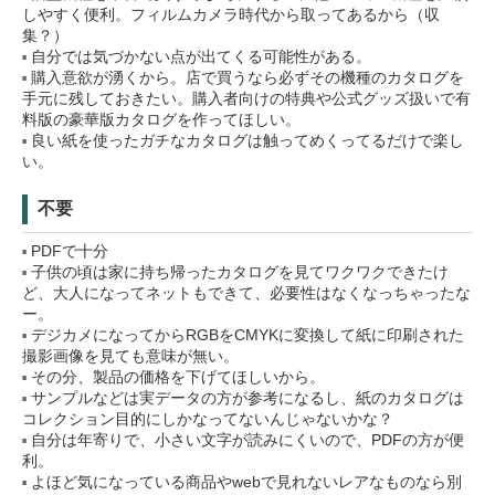
しやすく便利。フィルムカメラ時代から取ってあるから（収
集？）
自分では気づかない点が出てくる可能性がある。
購入意欲が湧くから。店で買うなら必ずその機種のカタログを
手元に残しておきたい。購入者向けの特典や公式グッズ扱いで有
料版の豪華版カタログを作ってほしい。
良い紙を使ったガチなカタログは触ってめくってるだけで楽し
い。
不要
PDFで十分
子供の頃は家に持ち帰ったカタログを見てワクワクできたけ
ど、大人になってネットもできて、必要性はなくなっちゃったな
ー。
デジカメになってからRGBをCMYKに変換して紙に印刷された
撮影画像を見ても意味が無い。
その分、製品の価格を下げてほしいから。
サンプルなどは実データの方が参考になるし、紙のカタログは
コレクション目的にしかなってないんじゃないかな？
自分は年寄りで、小さい文字が読みにくいので、PDFの方が便
利。
よほど気になっている商品やwebで見れないレアなものなら別