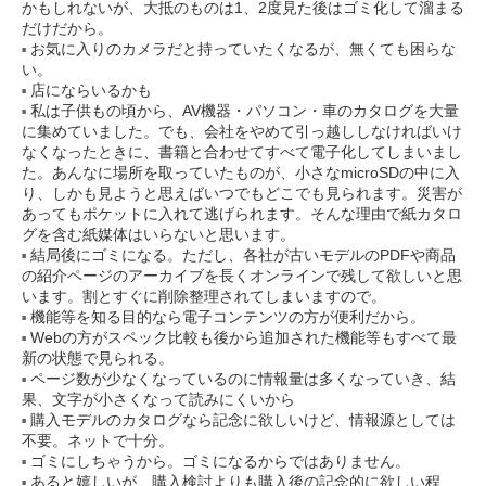
かもしれないが、大抵のものは1、2度見た後はゴミ化して溜まる
だけだから。
お気に入りのカメラだと持っていたくなるが、無くても困らな
い。
店にならいるかも
私は子供もの頃から、AV機器・パソコン・車のカタログを大量
に集めていました。でも、会社をやめて引っ越ししなければいけ
なくなったときに、書籍と合わせてすべて電子化してしまいまし
た。あんなに場所を取っていたものが、小さなmicroSDの中に入
り、しかも見ようと思えばいつでもどこでも見られます。災害が
あってもポケットに入れて逃げられます。そんな理由で紙カタロ
グを含む紙媒体はいらないと思います。
結局後にゴミになる。ただし、各社が古いモデルのPDFや商品
の紹介ページのアーカイブを長くオンラインで残して欲しいと思
います。割とすぐに削除整理されてしまいますので。
機能等を知る目的なら電子コンテンツの方が便利だから。
Webの方がスペック比較も後から追加された機能等もすべて最
新の状態で見られる。
ページ数が少なくなっているのに情報量は多くなっていき、結
果、文字が小さくなって読みにくいから
購入モデルのカタログなら記念に欲しいけど、情報源としては
不要。ネットで十分。
ゴミにしちゃうから。ゴミになるからではありません。
あると嬉しいが、購入検討よりも購入後の記念的に欲しい程