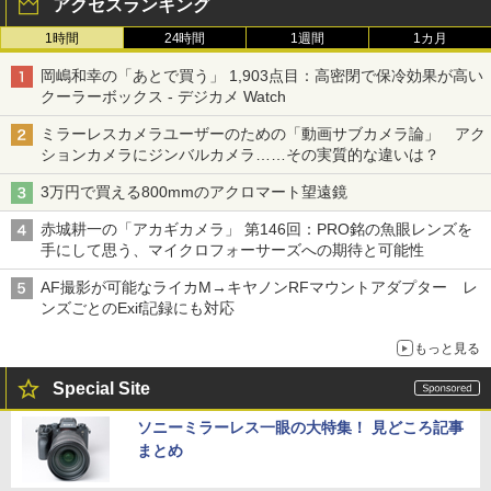
アクセスランキング
1時間
24時間
1週間
1カ月
岡嶋和幸の「あとで買う」 1,903点目：高密閉で保冷効果が高い
クーラーボックス - デジカメ Watch
ミラーレスカメラユーザーのための「動画サブカメラ論」 アク
ションカメラにジンバルカメラ……その実質的な違いは？
3万円で買える800mmのアクロマート望遠鏡
赤城耕一の「アカギカメラ」 第146回：PRO銘の魚眼レンズを
手にして思う、マイクロフォーサーズへの期待と可能性
AF撮影が可能なライカM→キヤノンRFマウントアダプター レ
ンズごとのExif記録にも対応
もっと見る
Special Site
ソニーミラーレス一眼の大特集！ 見どころ記事
まとめ