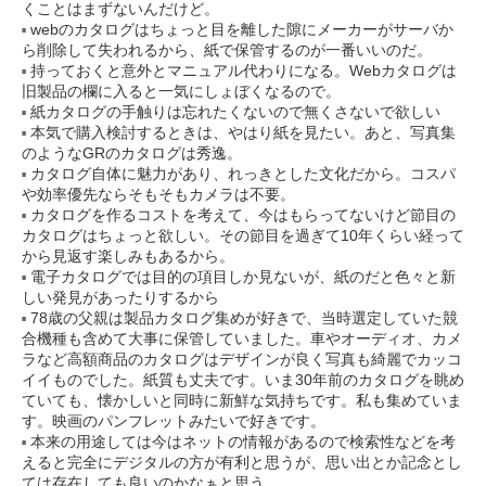
くことはまずないんだけど。
webのカタログはちょっと目を離した隙にメーカーがサーバか
ら削除して失われるから、紙で保管するのが一番いいのだ。
持っておくと意外とマニュアル代わりになる。Webカタログは
旧製品の欄に入ると一気にしょぼくなるので。
紙カタログの手触りは忘れたくないので無くさないで欲しい
本気で購入検討するときは、やはり紙を見たい。あと、写真集
のようなGRのカタログは秀逸。
カタログ自体に魅力があり、れっきとした文化だから。コスパ
や効率優先ならそもそもカメラは不要。
カタログを作るコストを考えて、今はもらってないけど節目の
カタログはちょっと欲しい。その節目を過ぎて10年くらい経って
から見返す楽しみもあるから。
電子カタログでは目的の項目しか見ないが、紙のだと色々と新
しい発見があったりするから
78歳の父親は製品カタログ集めが好きで、当時選定していた競
合機種も含めて大事に保管していました。車やオーディオ、カメ
ラなど高額商品のカタログはデザインが良く写真も綺麗でカッコ
イイものでした。紙質も丈夫です。いま30年前のカタログを眺め
ていても、懐かしいと同時に新鮮な気持ちです。私も集めていま
す。映画のパンフレットみたいで好きです。
本来の用途しては今はネットの情報があるので検索性などを考
えると完全にデジタルの方が有利と思うが、思い出とか記念とし
ては存在しても良いのかなぁと思う。