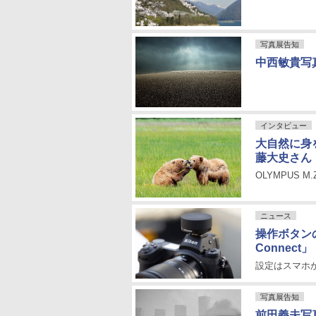
写真展告知
中西敏貴写真
インタビュー
大自然に身
藤大史さん
OLYMPUS M
ニュース
操作ボタンの
Connect」
設定はスマホ
写真展告知
前田義夫写真展