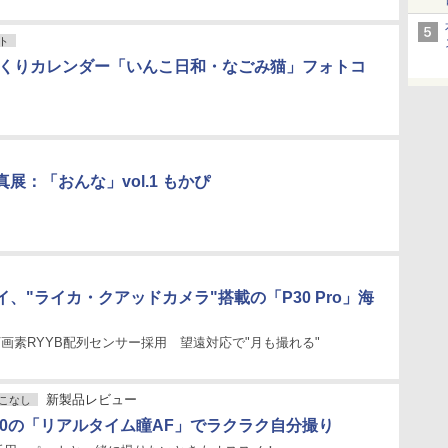
ト
週めくりカレンダー「いんこ日和・なごみ猫」フォトコ
展：「おんな」vol.1 もかぴ
、"ライカ・クアッドカメラ"搭載の「P30 Pro」海
000万画素RYYB配列センサー採用 望遠対応で"月も撮れる"
新製品レビュー
こなし
400の「リアルタイム瞳AF」でラクラク自分撮り