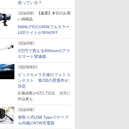
使っている？
【厳選】本日のお買
ニュース
い得商品
NANLITEの145Wフルカラー
LEDライトが35%OFF
ニュース
3万円で買える800mmのアク
ロマート望遠鏡
コンテスト
ビックカメラ主催のフォトコ
ンテスト、第2回の受賞作が
決定
応募総数が4万2,722点 10月に
作品展も
ニュース
巻取り式USB Type-Cケーブ
ル内蔵の67W充電器