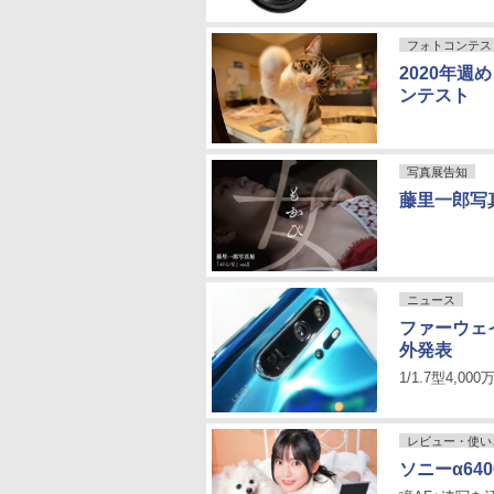
フォトコンテス
2020年
ンテスト
写真展告知
藤里一郎写真
ニュース
ファーウェイ
外発表
1/1.7型4,
レビュー・使い
ソニーα6