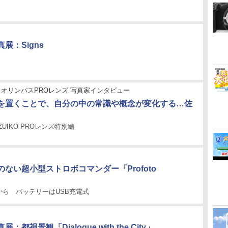
展：Signs
オリンパスPROレンズ 写真家インタビュー
を置くことで、自分の中の常識や概念が変化する…佐
.ZUIKO PROレンズ特別編
ない超小型ストロボコマンダー「Profoto
から バッテリーはUSB充電式
：都視景観「Dialogue with the City」