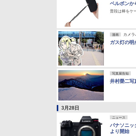
ベルボンから
普段は棒をケ
カメラバ
漫画
ガス灯の明
写真展告知
井村榮二写
3月28日
ニュース
パナソニック
より開始