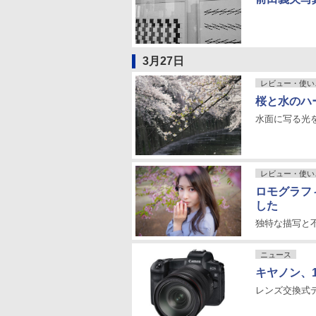
3月27日
レビュー・使い
桜と水のハ
水面に写る光
レビュー・使い
ロモグラフィ
した
独特な描写と
ニュース
キヤノン、
レンズ交換式