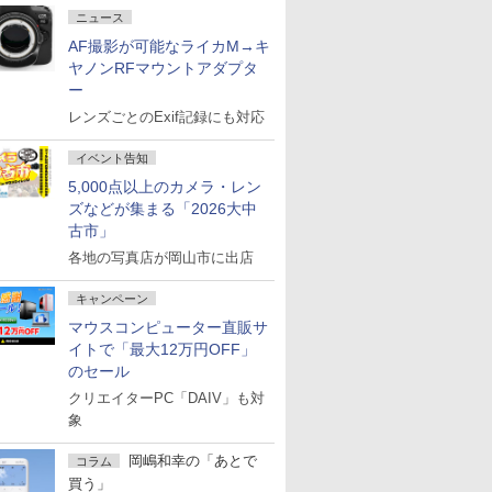
ニュース
AF撮影が可能なライカM→キ
ヤノンRFマウントアダプタ
ー
レンズごとのExif記録にも対応
イベント告知
5,000点以上のカメラ・レン
ズなどが集まる「2026大中
古市」
各地の写真店が岡山市に出店
キャンペーン
マウスコンピューター直販サ
イトで「最大12万円OFF」
のセール
クリエイターPC「DAIV」も対
象
岡嶋和幸の「あとで
コラム
買う」