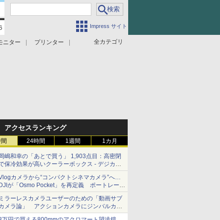
Impress サイト
全カテゴリ
モニター
プリンター
アクセスランキング
時間
24時間
1週間
1カ月
岡嶋和幸の「あとで買う」 1,903点目：高密閉
で保冷効果が高いクーラーボックス - デジカメ
Watch
Vlogカメラから“コンパクトシネマカメラ”へ…
DJIが「Osmo Pocket」を再定義 ポートレート
重視の映像設計に
ミラーレスカメラユーザーのための「動画サブ
カメラ論」 アクションカメラにジンバルカメ
ラ……その実質的な違いは？
3万円で買える800mmのアクロマート望遠鏡