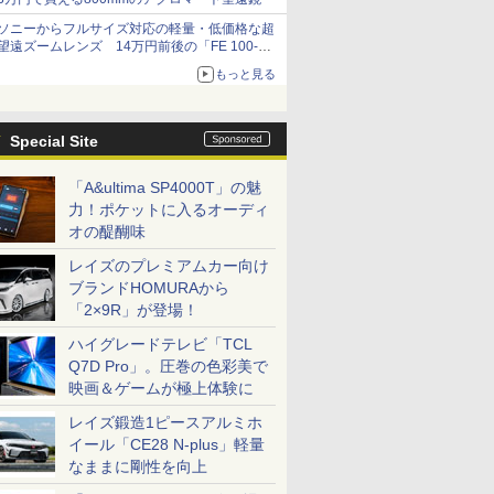
ソニーからフルサイズ対応の軽量・低価格な超
望遠ズームレンズ 14万円前後の「FE 100-
400mm F5.6-8 OSS」
もっと見る
Special Site
「A&ultima SP4000T」の魅
力！ポケットに入るオーディ
オの醍醐味
レイズのプレミアムカー向け
ブランドHOMURAから
「2×9R」が登場！
ハイグレードテレビ「TCL
Q7D Pro」。圧巻の色彩美で
映画＆ゲームが極上体験に
レイズ鍛造1ピースアルミホ
イール「CE28 N-plus」軽量
なままに剛性を向上