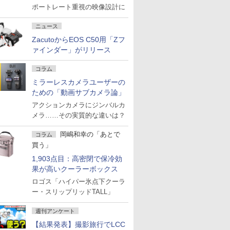
ポートレート重視の映像設計に
ニュース
ZacutoからEOS C50用「Zフ
ァインダー」がリリース
コラム
ミラーレスカメラユーザーの
ための「動画サブカメラ論」
アクションカメラにジンバルカ
メラ……その実質的な違いは？
岡嶋和幸の「あとで
コラム
買う」
1,903点目：高密閉で保冷効
果が高いクーラーボックス
ロゴス「ハイパー氷点下クーラ
ー・スリップリッドTALL」
週刊アンケート
【結果発表】撮影旅行でLCC