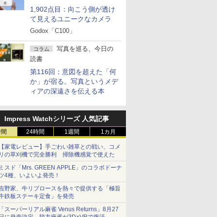
1,902点目：向こう側が透け
て見えるユニークなカメラ
Godox「C100」
写真を巡る、今日の
コラム
読書
第116回：意図を超えた「何
か」が宿る。写真というメデ
ィアの深遠さを伝える本
Impress Watchシリーズ 人気記事
時間
24時間
1週間
1カ月
【家電レビュー】手ごわい雑草との戦い、コメ
リの草刈機で完全勝利 掃除機感覚で使えた
ミスド「Mrs. GREEN APPLE」のコラボドーナ
ツ4種、いよいよ発売！
吉野家、牛リブロースを熱々で提供する「極旨
牛鉄板ステーキ定食」を発売
「スーパーリアル麻雀 Venus Returns」8月27