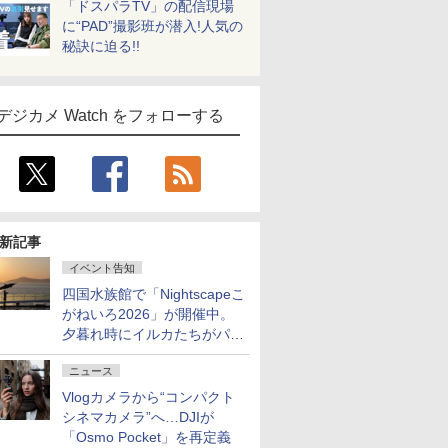
「ドスパラTV」の配信現場
に“PAD”撮影班が潜入!人気の
秘訣に迫る!!
デジカメ Watch をフォローする
新記事
イベント告知
四国水族館で「Nightscapeこ
がねいろ2026」が開催中。
夕暮れ時にイルカたちがパフ
ォーマンスを繰り広げる
ニュース
Vlogカメラから“コンパクト
シネマカメラ”へ…DJIが
「Osmo Pocket」を再定義