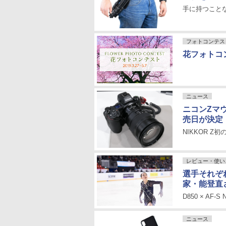
手に持つことな
フォトコンテス
花フォトコ
ニュース
ニコンZマウント
売日が決定
NIKKOR 
レビュー・使い
選手それぞ
家・能登直
D850 × AF-S 
ニュース