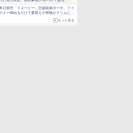
日に発売決定。脱衣麻雀が3D×VRで復活
発売から2週間は20%オフになるセールが実施
本日発売「スヌーピー」圧縮収納ポーチ。ファ
スナー閉めるだけで着替えや荷物がスリムにま
とまる
もっと見る