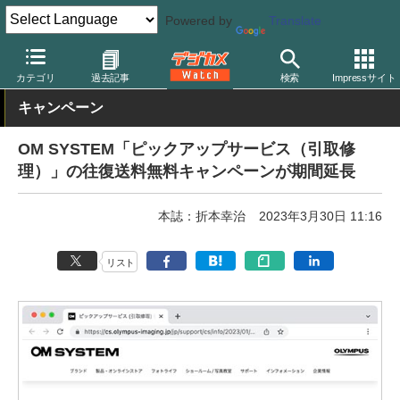
Powered by
Translate
デジカメ Watch
業界動向
企業
カテゴリ
過去記事
検索
Impressサイト
キャンペーン
OM SYSTEM「ピックアップサービス（引取修
理）」の往復送料無料キャンペーンが期間延長
本誌：折本幸治
2023年3月30日 11:16
リスト