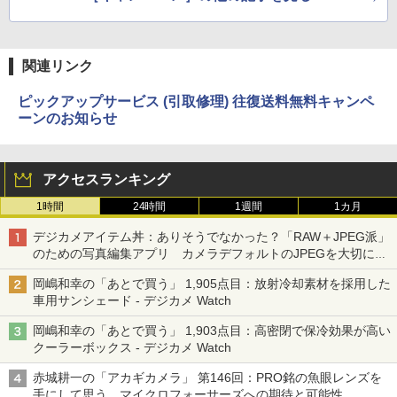
関連リンク
ピックアップサービス (引取修理) 往復送料無料キャンペ
ーンのお知らせ
アクセスランキング
1時間
24時間
1週間
1カ月
デジカメアイテム丼：ありそうでなかった？「RAW＋JPEG派」
のための写真編集アプリ カメラデフォルトのJPEGを大切にす
る「Filmator」
岡嶋和幸の「あとで買う」 1,905点目：放射冷却素材を採用した
車用サンシェード - デジカメ Watch
岡嶋和幸の「あとで買う」 1,903点目：高密閉で保冷効果が高い
クーラーボックス - デジカメ Watch
赤城耕一の「アカギカメラ」 第146回：PRO銘の魚眼レンズを
手にして思う、マイクロフォーサーズへの期待と可能性