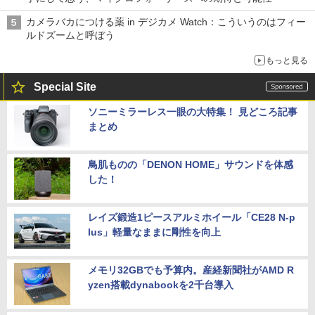
カメラバカにつける薬 in デジカメ Watch：こういうのはフィー
ルドズームと呼ぼう
もっと見る
Special Site
ソニーミラーレス一眼の大特集！ 見どころ記事
まとめ
鳥肌ものの「DENON HOME」サウンドを体感
した！
レイズ鍛造1ピースアルミホイール「CE28 N-p
lus」軽量なままに剛性を向上
メモリ32GBでも予算内。産経新聞社がAMD R
yzen搭載dynabookを2千台導入