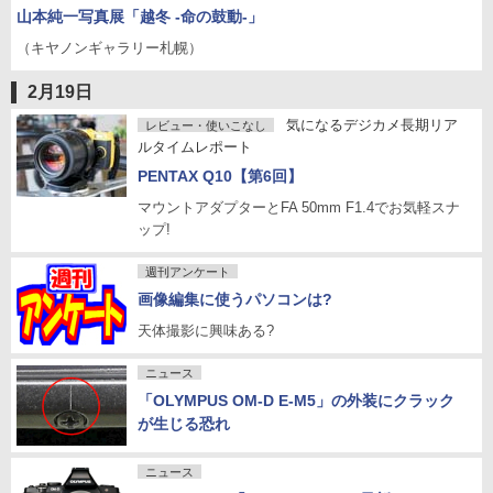
山本純一写真展「越冬 -命の鼓動-」
（キヤノンギャラリー札幌）
2月19日
気になるデジカメ長期リア
レビュー・使いこなし
ルタイムレポート
PENTAX Q10【第6回】
マウントアダプターとFA 50mm F1.4でお気軽スナ
ップ!
週刊アンケート
画像編集に使うパソコンは?
天体撮影に興味ある?
ニュース
「OLYMPUS OM-D E-M5」の外装にクラック
が生じる恐れ
ニュース