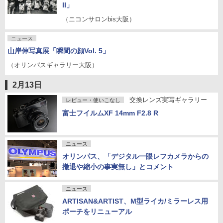
II」
（ニコンサロンbis大阪）
ニュース
山岸伸写真展「瞬間の顔Vol. 5」
（オリンパスギャラリー大阪）
2月13日
交換レンズ実写ギャラリー
レビュー・使いこなし
富士フイルムXF 14mm F2.8 R
ニュース
オリンパス、「デジタル一眼レフカメラからの
撤退や縮小の事実無し」とコメント
ニュース
ARTISAN&ARTIST、M型ライカ/ミラーレス用
ポーチをリニューアル