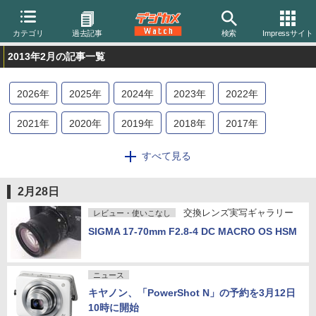
カテゴリ
過去記事
検索
Impressサイト
2013年2月の記事一覧
2026
年
2025
年
2024
年
2023
年
2022
年
2021
年
2020
年
2019
年
2018
年
2017
年
2016
年
2015
年
2014
年
2013
年
2012
年
すべて見る
2011
年
2010
年
2009
年
2008
年
2007
年
2月28日
2006
年
2005
年
2004
年
交換レンズ実写ギャラリー
レビュー・使いこなし
SIGMA 17-70mm F2.8-4 DC MACRO OS HSM
ニュース
キヤノン、「PowerShot N」の予約を3月12日
10時に開始