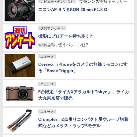
交換レンズ実写ギャラリー
レビュー・使いこなし
ニコンAF-S NIKKOR 28mm F1.8 G
週刊アンケート
撮影にブロアーを持ち歩く?
画像編集に使うパソコンは?
ニュース
Cerevo、iPhoneをカメラの無線リモコンにす
る「SmartTrigger」
ニュース
5台限定「ライカXアラカルトTokyo」、ライカ
大丸東京店で販売
ニュース
Crumpler、2点吊りコンパクト用やループ脱着
式などカメラストラップ6モデル