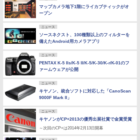
マップカメラ地下1階にライカブティックがオ
ープン
ニュース
ソースネクスト、100種類以上のフィルターを
備えたAndroid用カメラアプリ
ニュース
PENTAX K-5 IIs/K-5 II/K-5/K-30/K-r/K-01のフ
ァームウェアが公開
ニュース
キヤノン、統合ソフトに対応した「CanoScan
9000F Mark II」
ニュース
キヤノンがCP+2013の優秀出展社賞で金賞受賞
～次回のCP+は2014年2月13日開幕