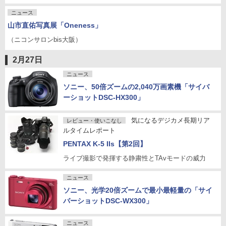
ニュース
山市直佑写真展「Oneness」
（ニコンサロンbis大阪）
2月27日
ニュース
ソニー、50倍ズームの2,040万画素機「サイバ
ーショットDSC-HX300」
気になるデジカメ長期リア
レビュー・使いこなし
ルタイムレポート
PENTAX K-5 IIs【第2回】
ライブ撮影で発揮する静粛性とTAvモードの威力
ニュース
ソニー、光学20倍ズームで最小最軽量の「サイ
バーショットDSC-WX300」
ニュース