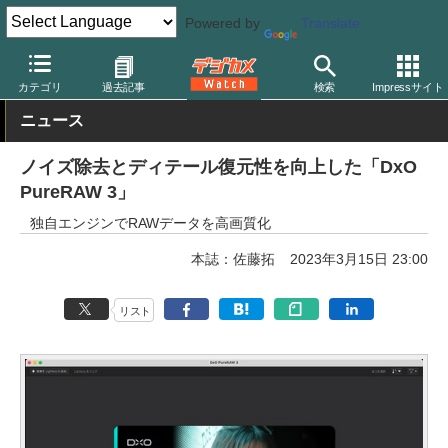
Powered by
Translate
デジカメ Watch
PC/モバイル関連
アプリ/ソフトウェア
DxO
カテゴリ
過去記事
検索
Impressサイト
ニュース
ノイズ除去とディテール復元性を向上した「DxO
PureRAW 3」
独自エンジンでRAWデータを高画質化
本誌：佐藤拓
2023年3月15日 23:00
リスト