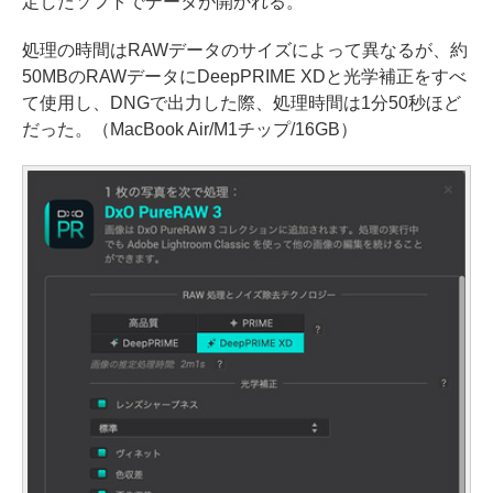
定したソフトでデータが開かれる。
処理の時間はRAWデータのサイズによって異なるが、約
50MBのRAWデータにDeepPRIME XDと光学補正をすべ
て使用し、DNGで出力した際、処理時間は1分50秒ほど
だった。（MacBook Air/M1チップ/16GB）