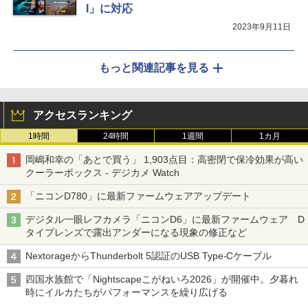
I」に対応
2023年9月11日
もっと関連記事を見る
アクセスランキング
1時間
24時間
1週間
1カ月
岡嶋和幸の「あとで買う」 1,903点目：高密閉で保冷効果が高い
クーラーボックス - デジカメ Watch
「ニコンD780」に最新ファームウェアアップデート
デジタル一眼レフカメラ「ニコンD6」に最新ファームウェア D
タイプレンズで露出アンダーになる現象の修正など
NextorageからThunderbolt 5認証のUSB Type-Cケーブル
四国水族館で「Nightscapeこがねいろ2026」が開催中。夕暮れ
時にイルカたちがパフォーマンスを繰り広げる