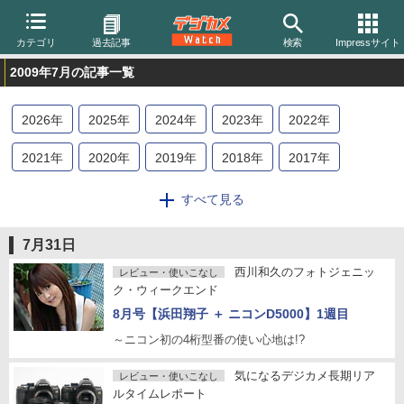
カテゴリ
過去記事
検索
Impressサイト
2009年7月の記事一覧
2026
年
2025
年
2024
年
2023
年
2022
年
2021
年
2020
年
2019
年
2018
年
2017
年
2016
年
2015
年
2014
年
2013
年
2012
年
すべて見る
2011
年
2010
年
2009
年
2008
年
2007
年
7月31日
2006
年
2005
年
2004
年
西川和久のフォトジェニッ
レビュー・使いこなし
ク・ウィークエンド
8月号【浜田翔子 ＋ ニコンD5000】1週目
～ニコン初の4桁型番の使い心地は!?
気になるデジカメ長期リア
レビュー・使いこなし
ルタイムレポート