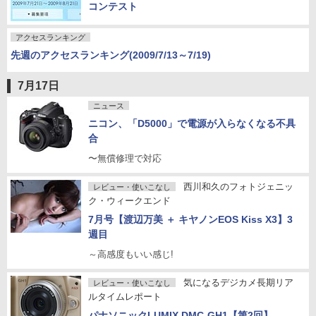
コンテスト
アクセスランキング
先週のアクセスランキング(2009/7/13～7/19)
7月17日
ニュース
ニコン、「D5000」で電源が入らなくなる不具
合
〜無償修理で対応
西川和久のフォトジェニッ
レビュー・使いこなし
ク・ウィークエンド
7月号【渡辺万美 ＋ キヤノンEOS Kiss X3】3
週目
～高感度もいい感じ!
気になるデジカメ長期リア
レビュー・使いこなし
ルタイムレポート
パナソニックLUMIX DMC-GH1【第2回】