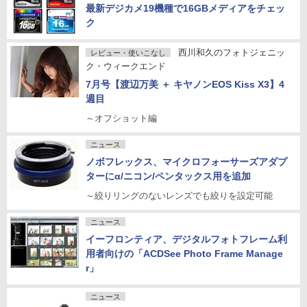
最新デジカメ19機種で16GBメディアをチェッ
ク
西川和久のフォトジェニッ
レビュー・使いこなし
ク・ウィークエンド
7月号【渡辺万美 ＋ キヤノンEOS Kiss X3】4
週目
～オフショット編
ニュース
ノボフレックス、マイクロフォーサーズアダプ
ターにα/ニコン/ペンタックス用を追加
～絞りリングのないレンズでも絞りを設定可能
ニュース
イーフロンティア、デジタルフォトフレーム利
用者向けの「ACDSee Photo Frame Manage
r」
ニュース