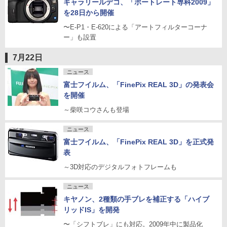
ギャラリールデコ、「ポートレート専科2009」
を28日から開催
〜E-P1・E-620による「アートフィルターコーナ
ー」も設置
7月22日
ニュース
富士フイルム、「FinePix REAL 3D」の発表会
を開催
～柴咲コウさんも登場
ニュース
富士フイルム、「FinePix REAL 3D」を正式発
表
～3D対応のデジタルフォトフレームも
ニュース
キヤノン、2種類の手ブレを補正する「ハイブ
リッドIS」を開発
〜「シフトブレ」にも対応。2009年中に製品化