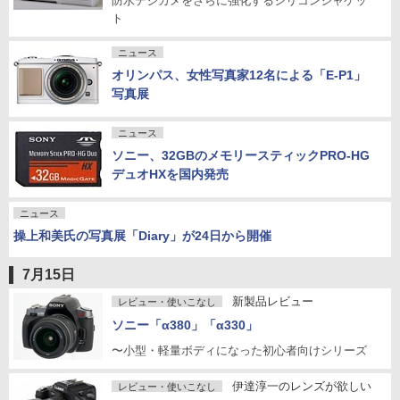
防水デジカメをさらに強化するシリコンジャケッ
ト
ニュース
オリンパス、女性写真家12名による「E-P1」
写真展
ニュース
ソニー、32GBのメモリースティックPRO-HG
デュオHXを国内発売
ニュース
操上和美氏の写真展「Diary」が24日から開催
7月15日
新製品レビュー
レビュー・使いこなし
ソニー「α380」「α330」
〜小型・軽量ボディになった初心者向けシリーズ
伊達淳一のレンズが欲しい
レビュー・使いこなし