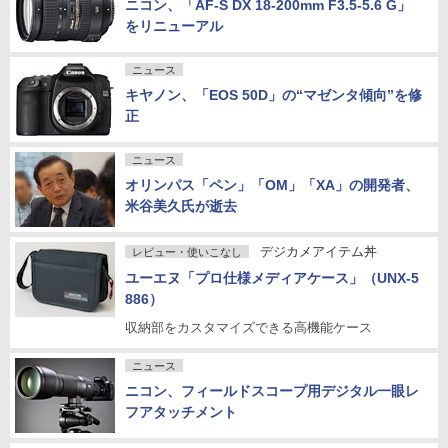
ニコン、「AF-S DX 18-200mm F3.5-5.6 G」
をリニューアル
ニュース
キヤノン、「EOS 50D」の“マゼンタ傾向”を修
正
ニュース
オリンパス「ペン」「OM」「XA」の開発者、
米谷美久氏が逝去
デジカメアイテム丼
レビュー・使いこなし
ユーエヌ「プロ仕様メディアケース」（UNX-5
886）
収納部をカスタマイズできる高機能ケース
ニュース
ニコン、フィールドスコープ用デジタル一眼レ
フアタッチメント