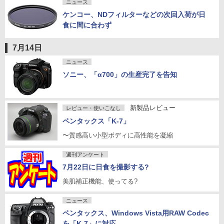
ニュース
ケンコー、NDフィルターなどの次回入荷が日
食に間に合わず
7月14日
ニュース
ソニー、「α700」の生産完了を告知
新製品レビュー
レビュー・使いこなし
ペンタックス「K-7」
〜質感高い小型ボディに高性能を凝縮
週刊アンケート
7月22日に日食を撮影する?
美肌補正機能、使ってる?
ニュース
ペンタックス、Windows Vista用RAW Codec
を「K-7」に対応