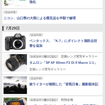
強化
ニュース
ニコン、山口県の大雨による罹災品を半額で修理
7月29日
ニュース
ペンタックス、「K-7」にダイレクト測距点切
替を追加
交換レンズ実写ギャラリー
レビュー・使いこなし
タムロン「SP AF 60mm F2 Di II Macro 1:1」
交換レンズ実写ギャラリー
ニュース
旅ライターが挑戦した「皆既日食」撮影顛末記
特別企画
レビュー・使いこなし