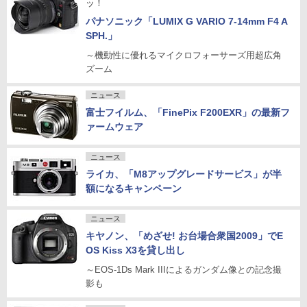
ッ！
パナソニック「LUMIX G VARIO 7-14mm F4 A
SPH.」
～機動性に優れるマイクロフォーサーズ用超広角
ズーム
ニュース
富士フイルム、「FinePix F200EXR」の最新フ
ァームウェア
ニュース
ライカ、「M8アップグレードサービス」が半
額になるキャンペーン
ニュース
キヤノン、「めざせ! お台場合衆国2009」でE
OS Kiss X3を貸し出し
～EOS-1Ds Mark IIIによるガンダム像との記念撮
影も