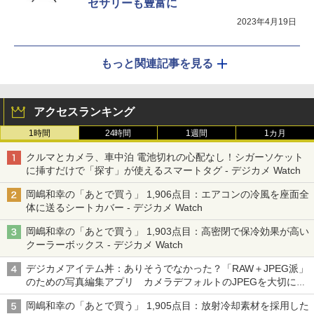
セサリーも豊富に
2023年4月19日
もっと関連記事を見る
アクセスランキング
1時間
24時間
1週間
1カ月
クルマとカメラ、車中泊 電池切れの心配なし！シガーソケット
に挿すだけで「探す」が使えるスマートタグ - デジカメ Watch
岡嶋和幸の「あとで買う」 1,906点目：エアコンの冷風を座面全
体に送るシートカバー - デジカメ Watch
岡嶋和幸の「あとで買う」 1,903点目：高密閉で保冷効果が高い
クーラーボックス - デジカメ Watch
デジカメアイテム丼：ありそうでなかった？「RAW＋JPEG派」
のための写真編集アプリ カメラデフォルトのJPEGを大切にす
る「Filmator」
岡嶋和幸の「あとで買う」 1,905点目：放射冷却素材を採用した