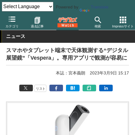
Powered by
Translate
デジカメ Watch
撮影用品
カテゴリ
過去記事
検索
Impressサイト
ニュース
スマホやタブレット端末で天体観測する“デジタル
展望鏡”「Vespera」。専用アプリで観測が容易に
本誌：宮本義朗
2023年3月9日 15:17
リスト