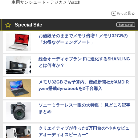
車用サンシェード - デジカメ Watch
もっと見る
Special Site
お値段そのままでメモリ倍増！メモリ32GBの
「お得なゲーミングノート」
総合オーディオブランドに進化するSHANLING
とは何者か？
メモリ32GBでも予算内。産経新聞社がAMD R
yzen搭載dynabookを2千台導入
ソニーミラーレス一眼の大特集！ 見どころ記事
まとめ
クリエイティブが作った2万円台の“小さなピュ
アオーディオスピーカー”