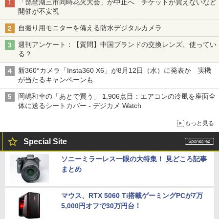
「琵琶湖三市同時花火大会」が中止へ チケットが買えないなど
開催が不安視
自撮り用モニターを備える防水デジタルカメラ
週刊アンケート：【質問】中国ブランドの交換レンズ、使ってい
る？
新360°カメラ「Insta360 X6」が8月12日（水）に発表か 実機
が当たるキャンペーンも
岡嶋和幸の「あとで買う」 1,906点目：エアコンの冷風を座面全
体に送るシートカバー - デジカメ Watch
もっと見る
Special Site
ソニーミラーレス一眼の大特集！ 見どころ記事
まとめ
マウス、RTX 5060 Ti搭載ゲーミングPCが7万
5,000円オフで30万円台！