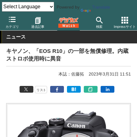
Powered by
Translate
デジカメ Watch
カメラ
ミラーレスカメラ
キヤノン
カテゴリ
過去記事
検索
Impressサイト
ニュース
キヤノン、「EOS R10」の一部を無償修理。内蔵
ストロボ使用時に異音
本誌：佐藤拓
2023年3月31日 11:51
リスト