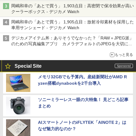
岡嶋和幸の「あとで買う」 1,903点目：高密閉で保冷効果が高い
クーラーボックス - デジカメ Watch
岡嶋和幸の「あとで買う」 1,905点目：放射冷却素材を採用した
車用サンシェード - デジカメ Watch
デジカメアイテム丼：ありそうでなかった？「RAW＋JPEG派」
のための写真編集アプリ カメラデフォルトのJPEGを大切にす
る「Filmator」
もっと見る
Special Site
メモリ32GBでも予算内。産経新聞社がAMD R
yzen搭載dynabookを2千台導入
ソニーミラーレス一眼の大特集！ 見どころ記事
まとめ
AIスマートノートのiFLYTEK「AINOTE 2」は
なぜ魅力的なのか？