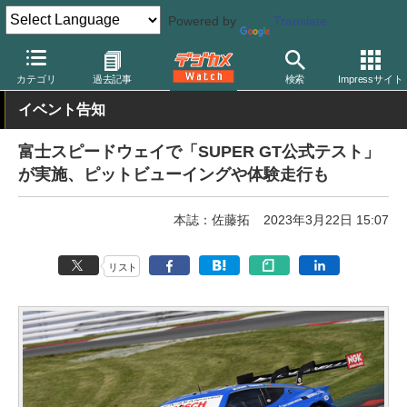
Powered by
Translate
デジカメ Watch
撮影情報
モータースポーツ
カテゴリ
過去記事
検索
Impressサイト
イベント告知
富士スピードウェイで「SUPER GT公式テスト」
が実施、ピットビューイングや体験走行も
本誌：佐藤拓
2023年3月22日 15:07
リスト