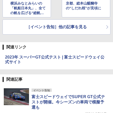
横浜みなとみらいの
京都、総本山醍醐寺
「帆船日本丸」、全て
の“しだれ桜”が見頃に
の帆を広げる“総帆展
帆”と国際信号旗を掲
揚する“満船飾”を実施
［イベント告知］他の記事を見る
関連リンク
2023年 スーパーGT公式テスト | 富士スピードウェイ公
式サイト
関連記事
イベント告知
富士スピードウェイでSUPER GT公式テ
ストが開催。今シーズンの車両で模擬予
選も