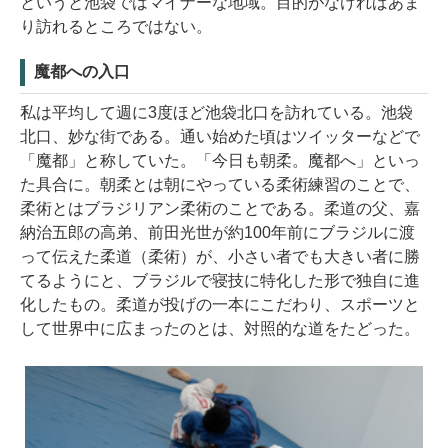
というと池袋ではマイナーな地域。目的がなければあま
り訪れるところではない。
魔都への入口
私は平均して週に3度ほど池袋北口を訪れている。池袋
北口、妙な街である。通い始めた頃はツイッターなどで
「魔都」と称していた。「今日も朝柔。魔都へ」といっ
た具合に。朝柔とは朝にやっている柔術練習のことで、
柔術とはブラジリアン柔術のことである。柔道の父、嘉
納治五郎の高弟、前田光世が約100年前にブラジルに渡
って伝えた柔道（柔術）が、小さい者でも大きい者に勝
てるようにと、ブラジルで寝技に特化した形で独自に進
化したもの。柔道が投げの一本にこだわり、スポーツと
して世界中に広まったのとは、対照的な道をたどった。