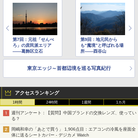
第7回：元祖「せんべ
第9回：地元民から
ろ」の庶民派エリア
も“魔境”と呼ばれる場
——葛飾区立石
所——酉谷山
東京エッジ～首都辺境を巡る写真紀行
アクセスランキング
1時間
24時間
1週間
1カ月
週刊アンケート：【質問】中国ブランドの交換レンズ、使ってい
る？
岡嶋和幸の「あとで買う」 1,906点目：エアコンの冷風を座面全
体に送るシートカバー - デジカメ Watch