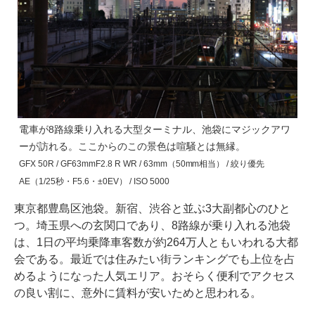
電車が8路線乗り入れる大型ターミナル、池袋にマジックアワ
ーが訪れる。ここからのこの景色は喧騒とは無縁。
GFX 50R / GF63mmF2.8 R WR / 63mm（50mm相当） / 絞り優先
AE（1/25秒・F5.6・±0EV） / ISO 5000
東京都豊島区池袋。新宿、渋谷と並ぶ3大副都心のひと
つ。埼玉県への玄関口であり、8路線が乗り入れる池袋
は、1日の平均乗降車客数が約264万人ともいわれる大都
会である。最近では住みたい街ランキングでも上位を占
めるようになった人気エリア。おそらく便利でアクセス
の良い割に、意外に賃料が安いためと思われる。