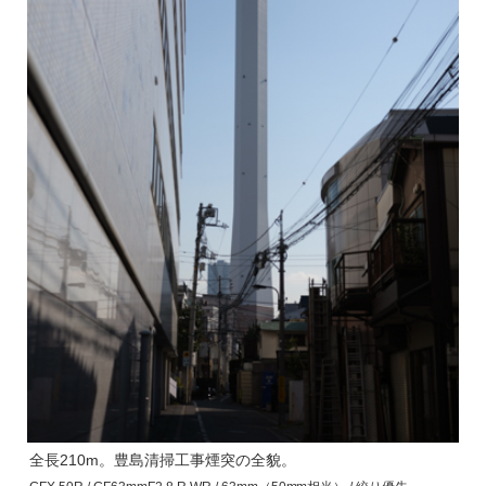
全長210m。豊島清掃工事煙突の全貌。