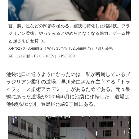
首、腕、足などの関節を極める、寝技に特化した格闘技。ブラ
ジリアン柔術。やってみるとやめられなくなる魅力。ゲーム性
と強さを併せ持つ。
X-Pro2 / XF35mmF2 R WR / 35mm（52.5mm相当） / 絞り優先
AE（1/120秒・F2.0・±0EV） / ISO 200
池袋北口に通うようになったのは、私が所属しているブ
ラジリアン柔術の道場、早川光由さんが主宰する「トラ
イフォース柔術アカデミー」があるためである。元々巣
鴨にあった道場が2009年6月に池袋に移転した。道場は
池袋駅の北側、豊島区池袋2丁目にある。