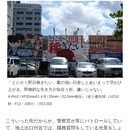
「とにかく即日稼ぎたい」夏の強い日差しとあいまって浮かび
上がる。即物的な生き方が似合う街。嫌いじゃない。
X-Pro2 / XF35mmF1.4 R / 35mm（52.5mm相当） / 絞り優先AE（1/210
秒・F13・±0EV） / ISO 200
こういった街だからか、警察官が常にパトロールしてい
て、地上出口付近では、職務質問をしている光景をしょ