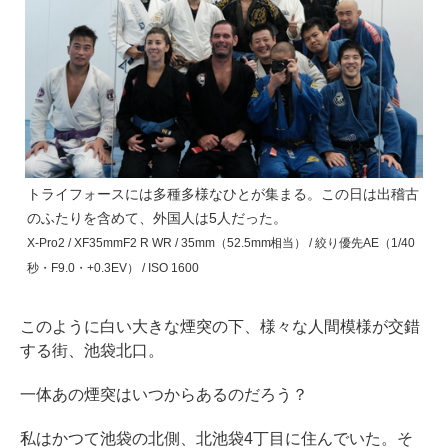
トライフォースには多種多様なひとが集まる。この日は出稽古
のふたりを含めて、外国人は5人だった。
X-Pro2 / XF35mmF2 R WR / 35mm（52.5mm相当） / 絞り優先AE（1/40
秒・F9.0・+0.3EV） / ISO 1600
このように白い大きな煙突の下、様々な人間模様が交錯
する街、池袋北口。
一体あの煙突はいつからあるのだろう？
私はかつて池袋の北側、北池袋4丁目に住んでいた。そ