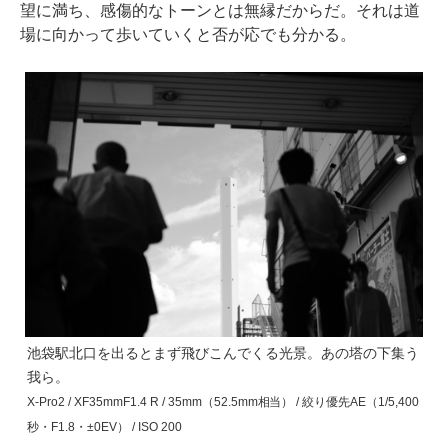
望に満ち、感傷的なトーンとは無縁だからだ。それは道
場に向かって歩いていくと否が応でも分かる。
池袋駅北口を出るとまず飛びこんでくる光景。あの塔の下集う
我ら。
X-Pro2 / XF35mmF1.4 R / 35mm（52.5mm相当） / 絞り優先AE（1/5,400
秒・F1.8・±0EV） / ISO 200