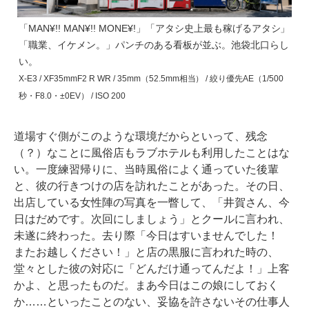
「MAN¥!! MAN¥!! MONE¥!」「アタシ史上最も稼げるアタシ」
「職業、イケメン。」パンチのある看板が並ぶ。池袋北口らし
い。
X-E3 / XF35mmF2 R WR / 35mm（52.5mm相当） / 絞り優先AE（1/500
秒・F8.0・±0EV） / ISO 200
道場すぐ側がこのような環境だからといって、残念
（？）なことに風俗店もラブホテルも利用したことはな
い。一度練習帰りに、当時風俗によく通っていた後輩
と、彼の行きつけの店を訪れたことがあった。その日、
出店している女性陣の写真を一瞥して、「井賀さん、今
日はだめです。次回にしましょう」とクールに言われ、
未遂に終わった。去り際「今日はすいませんでした！
またお越しください！」と店の黒服に言われた時の、
堂々とした彼の対応に「どんだけ通ってんだよ！」上客
かよ、と思ったものだ。まあ今日はこの娘にしておく
か……といったことのない、妥協を許さないその仕事人