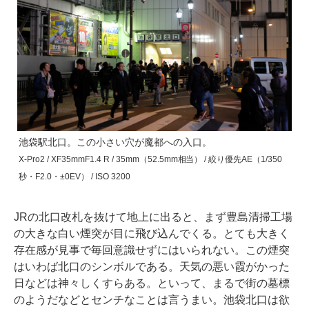
池袋駅北口。この小さい穴が魔都への入口。
X-Pro2 / XF35mmF1.4 R / 35mm（52.5mm相当） / 絞り優先AE（1/350
秒・F2.0・±0EV） / ISO 3200
JRの北口改札を抜けて地上に出ると、まず豊島清掃工場
の大きな白い煙突が目に飛び込んでくる。とても大きく
存在感が見事で毎回意識せずにはいられない。この煙突
はいわば北口のシンボルである。天気の悪い霞がかった
日などは神々しくすらある。といって、まるで街の墓標
のようだなどとセンチなことは言うまい。池袋北口は欲