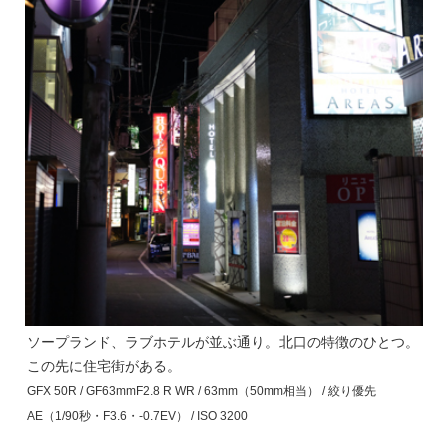
ソープランド、ラブホテルが並ぶ通り。北口の特徴のひとつ。
この先に住宅街がある。
GFX 50R / GF63mmF2.8 R WR / 63mm（50mm相当） / 絞り優先
AE（1/90秒・F3.6・-0.7EV） / ISO 3200