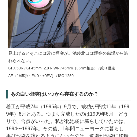
見上げるとそこには常に煙突が。池袋北口は煙突の磁場から逃
れられない。
GFX 50R / GF45mmF2.8 R WR / 45mm（36mm相当） / 絞り優先
AE（1/45秒・F4.0・±0EV） / ISO 1250
あの白い煙突はいつから存在するのか？
着工が平成7年（1995年）9月で、竣功が平成11年（199
9年）6月とある。つまり完成したのは1999年6月。どう
りで、合点がいった。私が北池袋に暮らしていたのは、
1994〜1997年。その後、1年間ニューヨークに暮らし、
再び池袋を訪れるようになったのは、道場が池袋に移転