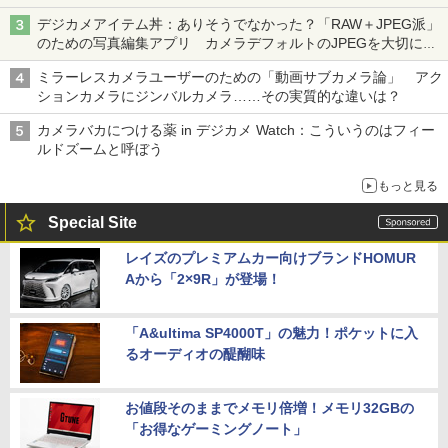
デジカメアイテム丼：ありそうでなかった？「RAW＋JPEG派」
のための写真編集アプリ カメラデフォルトのJPEGを大切にす
る「Filmator」
ミラーレスカメラユーザーのための「動画サブカメラ論」 アク
ションカメラにジンバルカメラ……その実質的な違いは？
カメラバカにつける薬 in デジカメ Watch：こういうのはフィー
ルドズームと呼ぼう
もっと見る
Special Site
レイズのプレミアムカー向けブランドHOMUR
Aから「2×9R」が登場！
「A&ultima SP4000T」の魅力！ポケットに入
るオーディオの醍醐味
お値段そのままでメモリ倍増！メモリ32GBの
「お得なゲーミングノート」