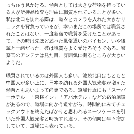
っちゅう見かける。傾向としては大きな荷物を持ってい
る人が所持品検査を理由に職質されていることが多い。
私は北口を訪れる際は、道衣とカメラを入れた大きなリ
ュックを背負っているが、幸いまだこの場所では職質さ
れたことはない。一度新宿で職質を受けたことがあっ
て、その時は先ほど述べた風俗通いのパイセン、いや後
輩と一緒だった。彼は職質をよく受けるそうである。警
察官のアンテナは見た目、雰囲気に拠るところが大きい
ようだ。
職質されているのは外国人も多い。池袋北口はもともと
中国人が多い上に、日本を訪れる外国人観光客が増えた
傾向ともあいまって尚更である。道場付近にも「スーパ
ーホテル」「東横イン」「アパホテル」などの宿泊施設
があるので、道場に向かう道すがら、時間的にみてチェ
ックアウトを終えたばかりと思われるスーツケースを引
いた外国人観光客と時折すれ違う。その傾向は年々増加
していて、道場にも表れている。