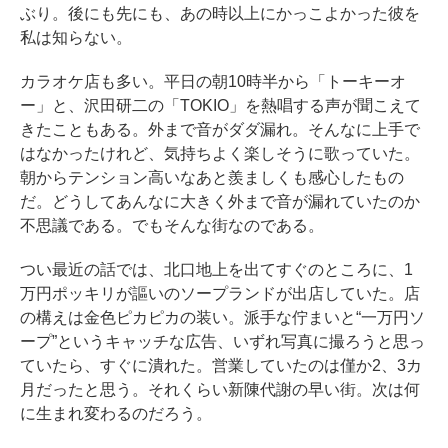
ぶり。後にも先にも、あの時以上にかっこよかった彼を
私は知らない。
カラオケ店も多い。平日の朝10時半から「トーキーオ
ー」と、沢田研二の「TOKIO」を熱唱する声が聞こえて
きたこともある。外まで音がダダ漏れ。そんなに上手で
はなかったけれど、気持ちよく楽しそうに歌っていた。
朝からテンション高いなあと羨ましくも感心したもの
だ。どうしてあんなに大きく外まで音が漏れていたのか
不思議である。でもそんな街なのである。
つい最近の話では、北口地上を出てすぐのところに、1
万円ポッキリが謳いのソープランドが出店していた。店
の構えは金色ピカピカの装い。派手な佇まいと“一万円ソ
ープ”というキャッチな広告、いずれ写真に撮ろうと思っ
ていたら、すぐに潰れた。営業していたのは僅か2、3カ
月だったと思う。それくらい新陳代謝の早い街。次は何
に生まれ変わるのだろう。