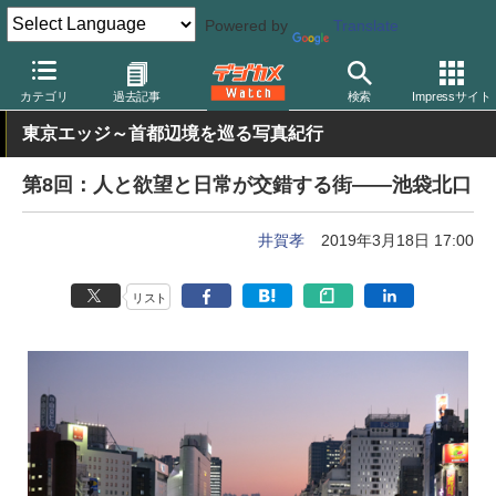
Powered by
Translate
デジカメ Watch
カメラ
ミラーレスカメラ
富士フイルム
カテゴリ
過去記事
検索
Impressサイト
東京エッジ～首都辺境を巡る写真紀行
第8回：人と欲望と日常が交錯する街——池袋北口
井賀孝
2019年3月18日 17:00
リスト