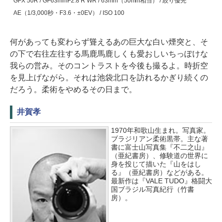
GFX 50R / GF63mmF2.8 R WR / 63mm（50mm相当） / 絞り優先
AE（1/3,000秒・F3.6・±0EV） / ISO 100
何があっても変わらず聳えるあの巨大な白い煙突と、そ
の下で右往左往する馬鹿馬鹿しくも愛おしいちっぽけな
我らの営み。そのコントラストを今後も撮るよ。時折空
を見上げながら。それは池袋北口を訪れるかぎり続くの
だろう。柔術をやめるその日まで。
井賀孝
1970年和歌山生まれ。写真家。
ブラジリアン柔術黒帯。主な著
書に富士山写真集『不二之山』
（亜紀書房）、修験道の世界に
身を投じて描いた『山をはし
る』（亜紀書房）などがある。
最新作は『VALE TUDO』格闘大
国ブラジル写真紀行（竹書
房）。