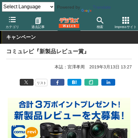
Powered by
Translate
デジカメ Watch
業界動向
企業
カテゴリ
過去記事
検索
Impressサイト
キャンペーン
コミュレビ『新製品レビュー賞』
本誌：宮澤孝周
2019年3月13日 13:27
リスト