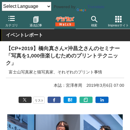
Powered by
Translate
デジカメ Watch
プリント関連
プリンター
キヤノン
カテゴリ
過去記事
検索
Impressサイト
イベントレポート
【CP+2019】橋向真さん×沖昌之さんのセミナー
「写真を1,000倍楽しむためのプリントテクニッ
ク」
富士山写真家と猫写真家、それぞれのプリント事情
本誌：宮澤孝周
2019年3月6日 07:00
リスト