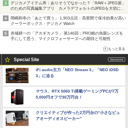
デジカメアイテム丼：ありそうでなかった？「RAW＋JPEG派」
のための写真編集アプリ カメラデフォルトのJPEGを大切にす
る「Filmator」
岡嶋和幸の「あとで買う」 1,903点目：高密閉で保冷効果が高い
クーラーボックス - デジカメ Watch
赤城耕一の「アカギカメラ」 第146回：PRO銘の魚眼レンズを
手にして思う、マイクロフォーサーズへの期待と可能性
もっと見る
Special Site
iFi audio主力「NEO Stream 3」「NEO iDSD
3」に迫る
マウス、RTX 5060 Ti搭載ゲーミングPCが7万
5,000円オフで30万円台！
クリエイティブが作った2万円台の“小さなピュ
アオーディオスピーカー”