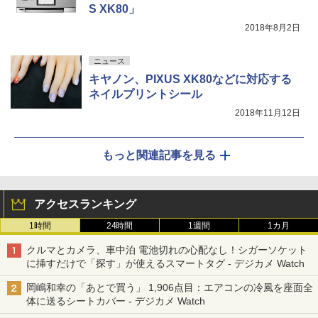
S XK80」
2018年8月2日
ニュース
キヤノン、PIXUS XK80などに対応する
ネイルプリントシール
2018年11月12日
もっと関連記事を見る
アクセスランキング
1時間
24時間
1週間
1カ月
クルマとカメラ、車中泊 電池切れの心配なし！シガーソケット
に挿すだけで「探す」が使えるスマートタグ - デジカメ Watch
岡嶋和幸の「あとで買う」 1,906点目：エアコンの冷風を座面全
体に送るシートカバー - デジカメ Watch