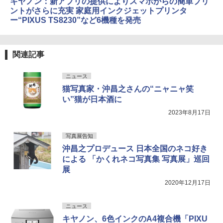
キヤノン：新アプリの提供によりスマホからの簡単プリ
ントがさらに充実 家庭用インクジェットプリンタ
ー“PIXUS TS8230”など6機種を発売
関連記事
ニュース
猫写真家・沖昌之さんの“ニャニャ笑
い”猫が日本酒に
2023年8月17日
写真展告知
沖昌之プロデュース 日本全国のネコ好き
による 「かくれネコ写真集 写真展」巡回
展
2020年12月17日
ニュース
キヤノン、6色インクのA4複合機「PIXU