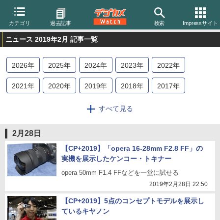
カテゴリ
過去記事
検索
Impressサイト
ニュース 2019年2月 記事一覧
2026
年
2025
年
2024
年
2023
年
2022
年
2021
年
2020
年
2019
年
2018
年
2017
年
2016
年
2015
年
2014
年
2013
年
2012
年
すべて見る
2011
年
2010
年
2009
年
2008
年
2007
年
2月28日
2006
年
2005
年
2004
年
【CP+2019】「opera 16-28mm F2.8 FF」の
実機を展示したケンコー・トキナー
opera 50mm F1.4 FFなどを一堂に試せる
2019年2月28日 22:50
【CP+2019】5点のコンセプトモデルを展示し
ているキヤノン