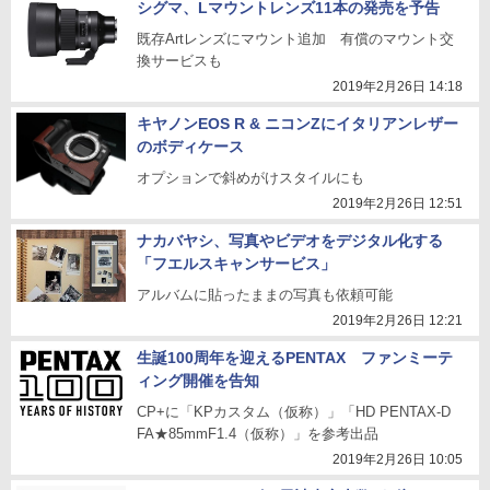
シグマ、Lマウントレンズ11本の発売を予告
既存Artレンズにマウント追加 有償のマウント交
換サービスも
2019年2月26日 14:18
キヤノンEOS R & ニコンZにイタリアンレザー
のボディケース
オプションで斜めがけスタイルにも
2019年2月26日 12:51
ナカバヤシ、写真やビデオをデジタル化する
「フエルスキャンサービス」
アルバムに貼ったままの写真も依頼可能
2019年2月26日 12:21
生誕100周年を迎えるPENTAX ファンミーテ
ィング開催を告知
CP+に「KPカスタム（仮称）」「HD PENTAX-D
FA★85mmF1.4（仮称）」を参考出品
2019年2月26日 10:05