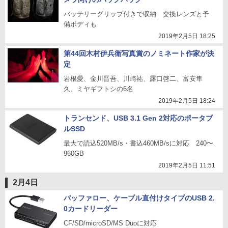
バッテリーグリップ付きで収納 交換レンズと予
備ボディも
2019年2月5日 18:25
第44回木村伊兵衛写真賞のノミネート作家が決
定
岩根愛、金川晋吾、川崎祐、露口啓二、富安隼
久、ミヤギフトシの6名
2019年2月5日 18:24
トランセンド、USB 3.1 Gen 2対応のポータブ
ルSSD
最大で読込520MB/s・書込460MB/sに対応 240〜
960GB
2019年2月5日 11:51
2月4日
バッファロー、ケーブル直付けタイプのUSB 2.
0カードリーダー
CF/SD/microSD/MS Duoに対応