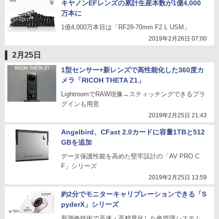
キヤノンEFレンズの累計生産本数が1億4,000
万本に
1億4,000万本目は「RF28-70mm F2 L USM」
2019年2月26日 07:00
2月25日
1型センサー+新レンズで高性能化した360度カ
メラ「RICOH THETA Z1」
LightroomでRAW現像→スティッチングできるプラ
グインも用意
2019年2月25日 21:43
Angelbird、CFast 2.0カードに容量1TBと512
GBを追加
データ保護性能を高めた堅牢設計の「AV PRO C
F」シリーズ
2019年2月25日 13:59
約2分でモニターキャリブレーションできる「S
pyderX」シリーズ
新測色技術で高速・高精度化した色管理システム