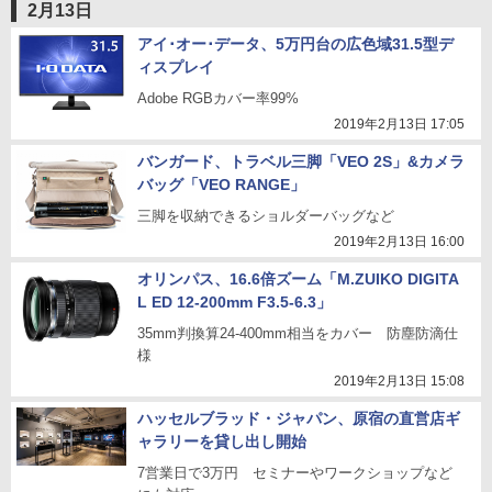
2月13日
アイ･オー･データ、5万円台の広色域31.5型デ
ィスプレイ
Adobe RGBカバー率99%
2019年2月13日 17:05
バンガード、トラベル三脚「VEO 2S」&カメラ
バッグ「VEO RANGE」
三脚を収納できるショルダーバッグなど
2019年2月13日 16:00
オリンパス、16.6倍ズーム「M.ZUIKO DIGITA
L ED 12-200mm F3.5-6.3」
35mm判換算24-400mm相当をカバー 防塵防滴仕
様
2019年2月13日 15:08
ハッセルブラッド・ジャパン、原宿の直営店ギ
ャラリーを貸し出し開始
7営業日で3万円 セミナーやワークショップなど