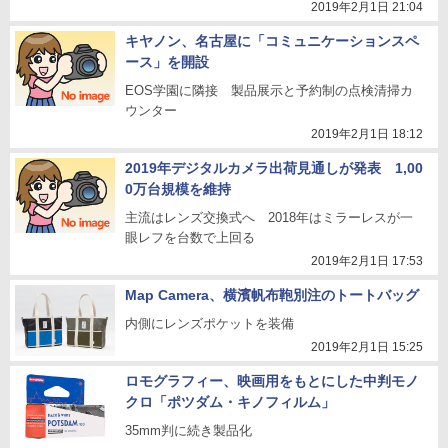
2019年2月1日 21:04
キヤノン、名古屋に「コミュニケーションスペ
ース」を開設
EOS学園に隣接 製品展示と予約制の点検清掃カ
ウンター
2019年2月1日 18:12
2019年デジタルカメラ出荷見通しが発表 1,00
0万台規模を維持
主流はレンズ交換式へ 2018年はミラーレスが一
眼レフを台数で上回る
2019年2月1日 17:53
Map Camera、横濱帆布鞄別注のトートバッグ
内側にレンズポケットを装備
2019年2月1日 15:25
ロモグラフィー、映画用をもとにした中判モノ
クロ「ポツダム・キノフィルム」
35mm判に続き製品化