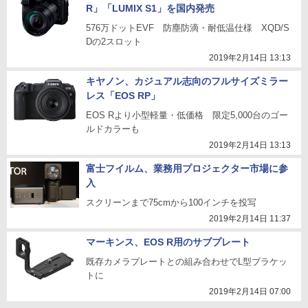
R」「LUMIX S1」を国内発売
576万ドットEVF 防塵防滴・耐低温仕様 XQD/S
Dの2スロット
2019年2月14日 13:13
キヤノン、カジュアル志向のフルサイズミラー
レス「EOS RP」
EOS Rより小型軽量・低価格 限定5,000台のゴー
ルドカラーも
2019年2月14日 13:13
富士フイルム、業務用プロジェクター市場に参
入
スクリーンまで75cmから100インチを投写
2019年2月14日 11:37
マーキンス、EOS R用のサブプレート
既存カメラプレートとの組み合わせでL型ブラケッ
トに
2019年2月14日 07:00