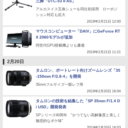
三脚「UTC-53 II AS」
アルカスイス互換シューを同社初採用 ローポジ
ション対応も拡大
2019年2月21日 12:00
マウスコンピューター「DAIV」にGeForce RT
X 2060モデルが追加
同世代GPU搭載機よりも廉価
2019年2月21日 11:21
2月20日
タムロン、ポートレート向けズームレンズ「35
-150mm F/2.8-4」を開発
35mmフルサイズ一眼レフ用
2019年2月20日 16:04
タムロンの技術を結集した「SP 35mm F/1.4 D
i USD」開発発表
SPシリーズ40周年 "かつてない高解像度と美しく
魅惑的なボケ味"
2019年2月20日 16:03