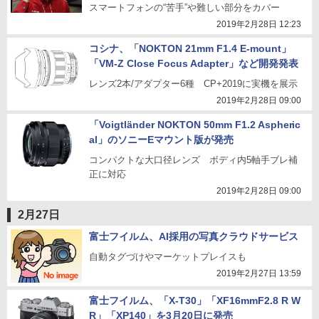
スマートフォンの“苦手”や難しい部分をカバー
2019年2月28日 12:23
コシナ、「NOKTON 21mm F1.4 E-mount」
「VM-Z Close Focus Adapter」など開発発表
レンズ2本/アダプター6種 CP+2019に実機を展示
2019年2月28日 09:00
「Voigtländer NOKTON 50mm F1.2 Aspheric
al」のソニーEマウント版が発売
コンパクトな大口径レンズ ボディ内5軸手ブレ補
正に対応
2019年2月28日 09:00
2月27日
富士フイルム、AI採用の写真クラウドサービス
自動タグづけやマーケットプレイスも
2019年2月27日 13:59
富士フイルム、「X-T30」「XF16mmF2.8 R W
R」「XP140」を3月20日に発売