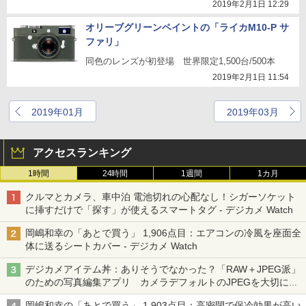
2019年2月1日 12:29
オリーブグリーンペイントの「ライカM10-P サ
ファリ」
同色のレンズが初登場 世界限定1,500台/500本
2019年2月1日 11:54
2019年01月
2019年03月
アクセスランキング
1時間
24時間
1週間
1カ月
クルマとカメラ、車中泊 電池切れの心配なし！シガーソケット
に挿すだけで「探す」が使えるスマートタグ - デジカメ Watch
岡嶋和幸の「あとで買う」 1,906点目：エアコンの冷風を座面全
体に送るシートカバー - デジカメ Watch
デジカメアイテム丼：ありそうでなかった？「RAW＋JPEG派」
のための写真編集アプリ カメラデフォルトのJPEGを大切にす
る「Filmator」
岡嶋和幸の「あとで買う」 1,903点目：高密閉で保冷効果が高い