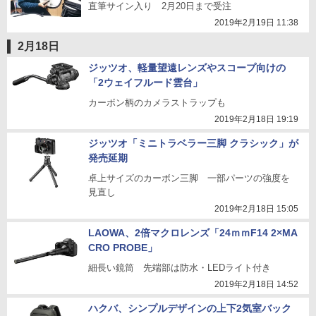
直筆サイン入り 2月20日まで受注
2019年2月19日 11:38
2月18日
ジッツオ、軽量望遠レンズやスコープ向けの
「2ウェイフルード雲台」
カーボン柄のカメラストラップも
2019年2月18日 19:19
ジッツオ「ミニトラベラー三脚 クラシック」が
発売延期
卓上サイズのカーボン三脚 一部パーツの強度を
見直し
2019年2月18日 15:05
LAOWA、2倍マクロレンズ「24ｍｍF14 2×MA
CRO PROBE」
細長い鏡筒 先端部は防水・LEDライト付き
2019年2月18日 14:52
ハクバ、シンプルデザインの上下2気室バック