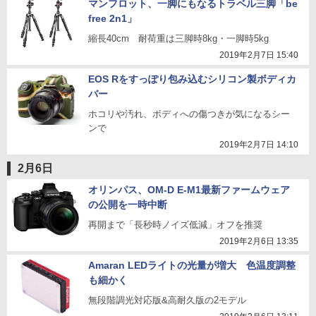
マンフロット、一脚にもなるトラベル三脚「be
free 2n1」
縮長40cm 耐荷重は三脚時8kg・一脚時5kg
2019年2月7日 15:40
EOS Rをすっぽり包み込むシリコン製ボディカ
バー
ホコリや汚れ、ボディへの傷つきが気になるシー
ンで
2019年2月7日 14:10
2月6日
オリンパス、OM-D E-M1最新ファームウェア
の公開を一時中断
再開まで「長秒時ノイズ低減」オフを推奨
2019年2月6日 13:35
Amaran LEDライトの光量が増大 色温度調整
も細かく
無段階調光対応版&高耐久版の2モデル