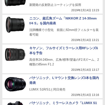
新開発の反射防止コーティングを採用
2019年2月14日 13:23
ニコン、超広角ズーム「NIKKOR Z 14-30mm
f/4 S」を国内発表
沈胴機構で小型化 前面に82mm径フィルターを装
着可能
2019年2月14日 13:21
キヤノン、フルサイズミラーレス用RFレンズ6
本を予告
高倍率24-240mm、広角/標準/望遠のF2.8ズーム、2
種類の85mm F1.2
2019年2月14日 13:17
パナソニック、Lマウント交換レンズ3本を国内
発表
LUMIX S1R/S1と同日発売
2019年2月14日 13:16
パナソニック、ミラーレスカメラ「LUMIX S1