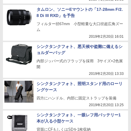
タムロン、ソニーEマウントの「17-28mm F/2.
8 Di III RXD」を予告
フィルター径67mm 小型軽量な大口径超広角ズー
ム
2019年2月20日 16:01
シンクタンクフォト、悪天候や盗難に備えるシ
ョルダーバッグ
内部ジッパー式のフラップを採用 3サイズ×2色展
開
2019年2月20日 13:33
シンクタンクフォト、照明スタンド用のローリ
ングケース
四方にハンドル、内部に固定ストラップを装備
2019年2月20日 13:25
シンクタンクフォト、一眼レフ用バッテリー1
本が入る小型ケース
背面にCFもしくはSDを1枚収納