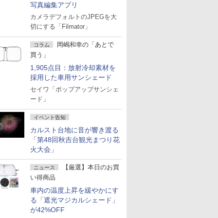
写真編集アプリ
カメラデフォルトのJPEGを大
切にする「Filmator」
岡嶋和幸の「あとで
コラム
買う」
1,905点目：放射冷却素材を
採用した車用サンシェード
セイワ「ポップアップサンシェ
ード」
イベント告知
カルスト台地に音が響き渡る
「第48回秋吉台観光まつり花
火大会」
【厳選】本日のお買
ニュース
い得商品
車内の温度上昇を緩やかにす
る「遮光マジカルシェード」
が42%OFF