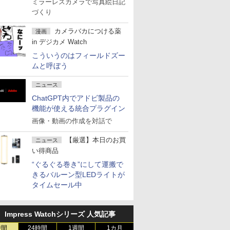
ミラーレスカメラで写真絵日記
づくり
カメラバカにつける薬
漫画
in デジカメ Watch
こういうのはフィールドズー
ムと呼ぼう
ニュース
ChatGPT内でアドビ製品の
機能が使える統合プラグイン
画像・動画の作成を対話で
【厳選】本日のお買
ニュース
い得商品
“ぐるぐる巻き”にして運搬で
きるバルーン型LEDライトが
タイムセール中
Impress Watchシリーズ 人気記事
時間
24時間
1週間
1カ月