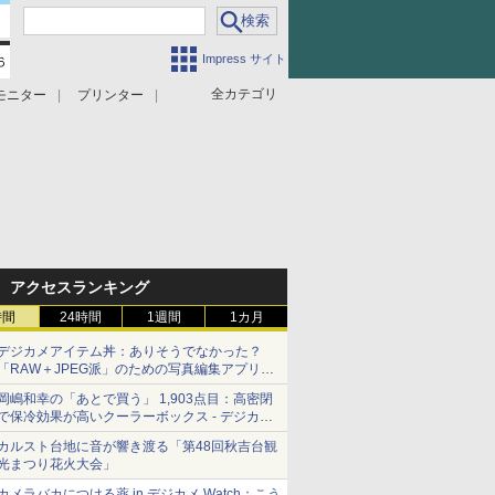
Impress サイト
全カテゴリ
モニター
プリンター
アクセスランキング
時間
24時間
1週間
1カ月
デジカメアイテム丼：ありそうでなかった？
「RAW＋JPEG派」のための写真編集アプリ
カメラデフォルトのJPEGを大切にする
岡嶋和幸の「あとで買う」 1,903点目：高密閉
「Filmator」
で保冷効果が高いクーラーボックス - デジカメ
Watch
カルスト台地に音が響き渡る「第48回秋吉台観
光まつり花火大会」
カメラバカにつける薬 in デジカメ Watch：こう