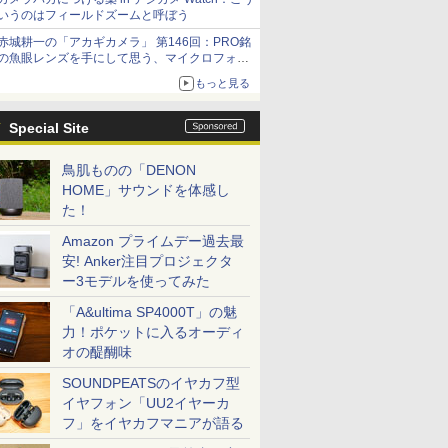
いうのはフィールドズームと呼ぼう
赤城耕一の「アカギカメラ」 第146回：PRO銘
の魚眼レンズを手にして思う、マイクロフォー
サーズへの期待と可能性
もっと見る
Special Site
鳥肌ものの「DENON
HOME」サウンドを体感し
た！
Amazon プライムデー過去最
安! Anker注目プロジェクタ
ー3モデルを使ってみた
「A&ultima SP4000T」の魅
力！ポケットに入るオーディ
オの醍醐味
SOUNDPEATSのイヤカフ型
イヤフォン「UU2イヤーカ
フ」をイヤカフマニアが語る