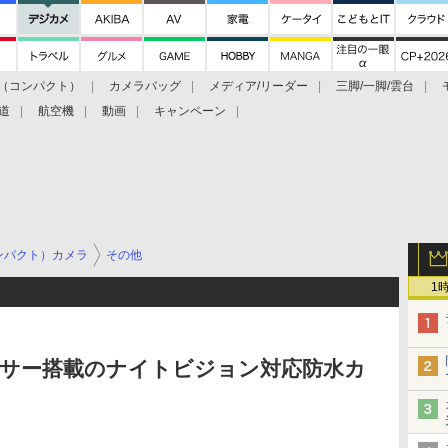
（コンパクト）
カメラバッグ
メディア/リーダー
三脚/一脚/雲台
道
航空機
動画
キャンペーン
ンパクト）カメラ
その他
1
ンサー搭載のナイトビジョン対応防水カ