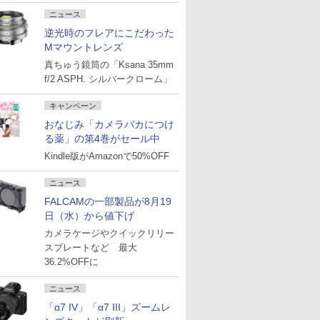
ニュース
逆光時のフレアにこだわった
Mマウントレンズ
真ちゅう鏡筒の「Ksana 35mm
f/2 ASPH. シルバークローム」
キャンペーン
おなじみ「カメラバカにつけ
る薬」の第4巻がセール中
Kindle版がAmazonで50%OFF
ニュース
FALCAMの一部製品が8月19
日（水）から値下げ
カメラケージやクイックリリー
スプレートなど 最大
36.2%OFFに
ニュース
「α7 IV」「α7 III」ズームレ