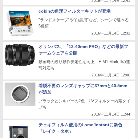
2016年11月14日 12:41
cokinの角形フィルターキットが登場
"ランドスケープ"や"白黒用"など、シーンで選べる
6種類
2016年11月14日 12:32
オリンパス、「12-40mm PRO」などの最新フ
ァームウェアを公開
動画時の絞り動作安定性を向上 E-M1 Mark IIの連
写対応も
2016年11月14日 12:00
着脱不要のレンズキャップに37mmと40.5mm
が追加
ブラックとシルバーの2色 UVフィルター内蔵タイ
プも
2016年11月14日 11:44
チェキフィルム使用のLomo'Instantに新色
「レイク・タホ」