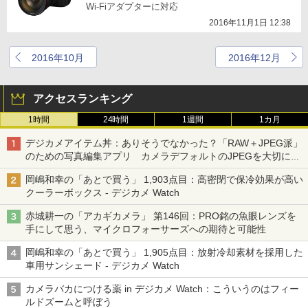
Wi-Fiアダプターに対応
2016年11月1日 12:38
2016年10月
2016年12月
アクセスランキング
1時間
24時間
1週間
1カ月
デジカメアイテム丼：ありそうでなかった？「RAW＋JPEG派」
のための写真編集アプリ カメラデフォルトのJPEGを大切にす
る「Filmator」
岡嶋和幸の「あとで買う」 1,903点目：高密閉で保冷効果が高い
クーラーボックス - デジカメ Watch
赤城耕一の「アカギカメラ」 第146回：PRO銘の魚眼レンズを
手にして思う、マイクロフォーサーズへの期待と可能性
岡嶋和幸の「あとで買う」 1,905点目：放射冷却素材を採用した
車用サンシェード - デジカメ Watch
カメラバカにつける薬 in デジカメ Watch：こういうのはフィー
ルドズームと呼ぼう