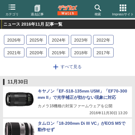
カテゴリ
過去記事
検索
Impressサイト
ニュース 2016年11月 記事一覧
2026
年
2025
年
2024
年
2023
年
2022
年
2021
年
2020
年
2019
年
2018
年
2017
年
2016
年
2015
年
2014
年
2013
年
2012
年
すべて見る
2011
年
2010
年
2009
年
2008
年
2007
年
11月30日
2006
年
2005
年
2004
年
キヤノン「EF-S18-135mm USM」「EF70-300
mm II」で光学補正が効かない現象に対応
カメラ18機種の対策ファームウェアを公開
2016年11月30日 13:20
タムロン「18-200mm Di III VC」がEOS M5で
動作せず