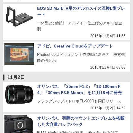
EOS 5D Mark IV用のアルカスイス互換L型プレ
ート
一体型と分離型 アルマイト仕上げのアルミ合金
製
2016年11月4日 11:55
アドビ、Creative Cloudをアップデート
Photoshopはドキュメント作成時に新画面 検索機
能の強化も
2016年11月4日 08:00
11月2日
オリンパス、「25mm F1.2」「12-100mm F
4」「30mm F3.5 Macro」を11月18日に発売
フラッグシップストロボFL-900Rも同日リリース
2016年11月2日 14:52
オリンパス、実際のマウントエンブレムを搭載
した大容量バックパック
E-M1 Mark II×2台など想定 機内持ち込み対応