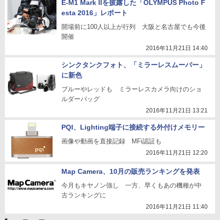
E-M1 Mark IIを披露した「OLYMPUS Photo F
esta 2016」レポート
開場前に100人以上が行列 大阪と名古屋でも今後
開催
2016年11月21日 14:40
シンクタンクフォト、「ミラーレスムーバー」
に新色
ブルーやレッドも ミラーレスカメラ向けのショ
ルダーバッグ
2016年11月21日 13:21
PQI、Lighting端子に接続する外付けメモリー
画像や動画を直接記録 MFi認証も
2016年11月21日 12:20
Map Camera、10月の販売ランキングを発表
今月もキヤノン強し 一方、早くもあの機種が中
古ランキングに
2016年11月21日 11:40