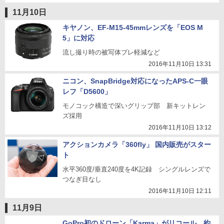
11月10日
キヤノン、EF-M15-45mmレンズを「EOS M
5」に対応
流し撮り時の被写体ブレ軽減など
2016年11月10日 13:31
ニコン、SnapBridge対応になったAPS-C一眼
レフ「D5600」
モノコック構造で深いグリップ部 新キットレン
ズ採用
2016年11月10日 13:12
アクションカメラ「360fly」 国内販売がスター
ト
水平360度/垂直240度を4K記録 シングルレンズで
つなぎ目なし
2016年11月10日 12:11
11月9日
GoPro初のドローン「Karma」がリコール 約