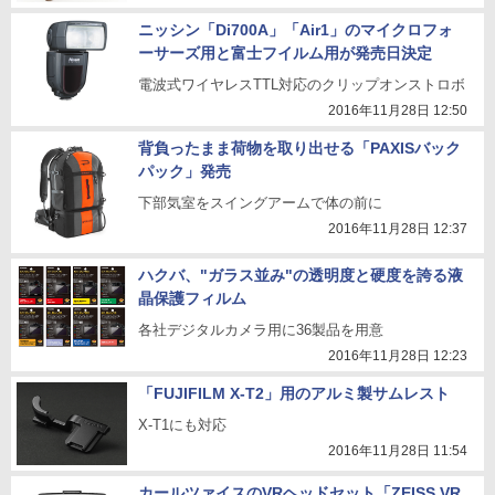
ニッシン「Di700A」「Air1」のマイクロフォ
ーサーズ用と富士フイルム用が発売日決定
電波式ワイヤレスTTL対応のクリップオンストロボ
2016年11月28日 12:50
背負ったまま荷物を取り出せる「PAXISバック
パック」発売
下部気室をスイングアームで体の前に
2016年11月28日 12:37
ハクバ、"ガラス並み"の透明度と硬度を誇る液
晶保護フィルム
各社デジタルカメラ用に36製品を用意
2016年11月28日 12:23
「FUJIFILM X-T2」用のアルミ製サムレスト
X-T1にも対応
2016年11月28日 11:54
カールツァイスのVRヘッドセット「ZEISS VR