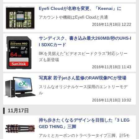
Eyefi Cloudが名称を変更、「Keenai」に
アカウントや機能はEyefi Cloudと共通
2016年11月18日 12:22
サンディスク、書き込み最大260MB/秒のUHS-I
I SDXCカード
8Kを見据えた"ビデオスピードクラス"対応シリー
ズも新登場
2016年11月18日 11:43
写真家 若子jetさん監修のRAW現像PCが登場
スリムなオリジナルケース採用のエントリーモデ
ル
2016年11月18日 10:02
11月17日
持ち歩きたくなるデザインを目指した「3 LEG
GED THING」三脚
アルミとカーボンのトラベラータイプ三脚、計5モ