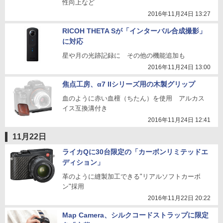
性向上など
2016年11月24日 13:27
RICOH THETA Sが「インターバル合成撮影」
に対応
星や月の光跡記録に その他の機能追加も
2016年11月24日 13:00
焦点工房、α7 IIシリーズ用の木製グリップ
血のように赤い血檀（ちたん）を使用 アルカス
イス互換溝付き
2016年11月24日 12:41
11月22日
ライカQに30台限定の「カーボンリミテッドエ
ディション」
革のように縫製加工できる"リアルソフトカーボ
ン"採用
2016年11月22日 20:22
Map Camera、シルクコードストラップに限定