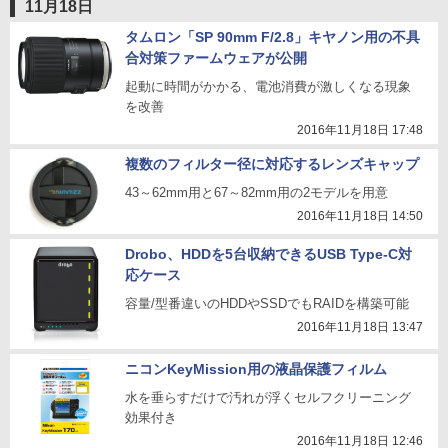
11月18日
タムロン「SP 90mm F/2.8」キヤノン用の不具
合対策ファームウェアが公開
起動に時間がかかる、電池消費が激しくなる現象
を改善
2016年11月18日 17:48
複数のフィルター径に対応するレンズキャップ
43～62mm用と67～82mm用の2モデルを用意
2016年11月18日 14:50
Drobo、HDDを5台収納できるUSB Type-C対
応ケース
容量/型番違いのHDDやSSDでもRAIDを構築可能
2016年11月18日 13:47
ニコンKeyMission用の液晶保護フィルム
水を垂らすだけで汚れが浮くセルフクリーニング
効果付き
2016年11月18日 12:46