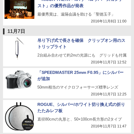
スト」の優秀作品が発表
最優秀賞は、遠隔会議を助ける「聖徳玉子」
2016年11月8日 11:00
11月7日
吊り下げ式で長さを確保 クリップオン用のス
トリップライト
2台組み合わせて約2mの光源にも グリッドも付属
2016年11月7日 12:52
「SPEEDMASTER 25mm F0.95」にシルバー
が追加
50mm相当のマイクロフォーサーズ標準レンズ
2016年11月7日 12:25
ROGUE、シルバー/ホワイト切り換え式の折り
たたみレフ板
直径80cmの丸形と、50×100cm長方形の2タイプ
2016年11月7日 11:47