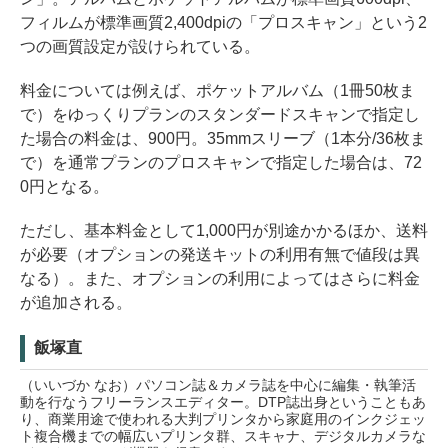
フィルムが標準画質2,400dpiの「プロスキャン」という2
つの画質設定が設けられている。
料金については例えば、ポケットアルバム（1冊50枚ま
で）をゆっくりプランのスタンダードスキャンで指定し
た場合の料金は、900円。35mmスリーブ（1本分/36枚ま
で）を通常プランのプロスキャンで指定した場合は、72
0円となる。
ただし、基本料金として1,000円が別途かかるほか、送料
が必要（オプションの発送キットの利用有無で値段は異
なる）。また、オプションの利用によってはさらに料金
が追加される。
飯塚直
（いいづか なお）パソコン誌＆カメラ誌を中心に編集・執筆活
動を行なうフリーランスエディター。DTP誌出身ということもあ
り、商業用途で使われる大判プリンタから家庭用のインクジェッ
ト複合機までの幅広いプリンタ群、スキャナ、デジタルカメラな