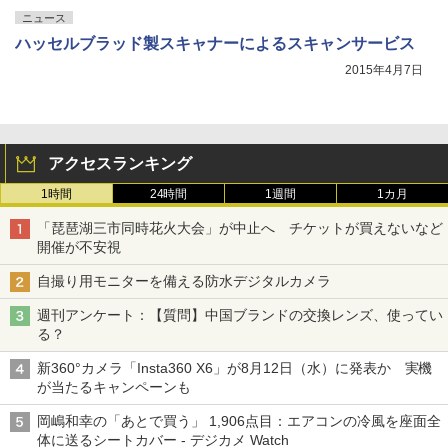
ニュース
ハッセルブラッド製スキャナーによるスキャンサービス
2015年4月7日
アクセスランキング
1時間
24時間
1週間
1カ月
「琵琶湖三市同時花火大会」が中止へ チケットが買えないなど
開催が不安視
自撮り用モニターを備える防水デジタルカメラ
週刊アンケート：【質問】中国ブランドの交換レンズ、使ってい
る？
新360°カメラ「Insta360 X6」が8月12日（水）に発表か 実機
が当たるキャンペーンも
岡嶋和幸の「あとで買う」 1,906点目：エアコンの冷風を座面全
体に送るシートカバー - デジカメ Watch