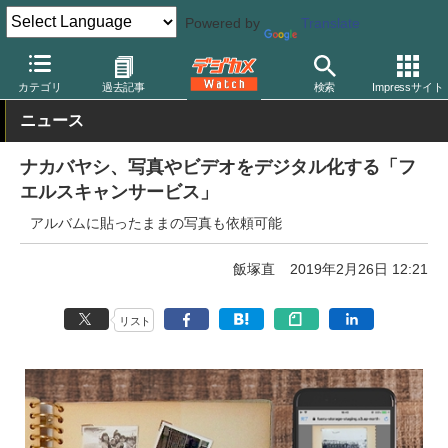
Powered by
Translate
デジカメ Watch
PC/モバイル関連
オンラインサービス
カテゴリ
過去記事
検索
Impressサイト
ニュース
ナカバヤシ、写真やビデオをデジタル化する「フ
エルスキャンサービス」
アルバムに貼ったままの写真も依頼可能
飯塚直
2019年2月26日 12:21
リスト