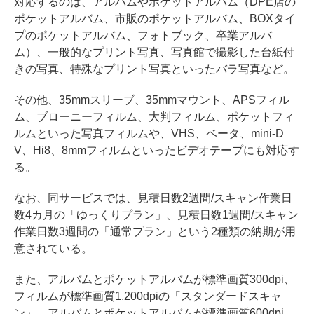
対応するのは、アルバムやポケットアルバム（DPE店の
ポケットアルバム、市販のポケットアルバム、BOXタイ
プのポケットアルバム、フォトブック、卒業アルバ
ム）、一般的なプリント写真、写真館で撮影した台紙付
きの写真、特殊なプリント写真といったバラ写真など。
その他、35mmスリーブ、35mmマウント、APSフィル
ム、ブローニーフィルム、大判フィルム、ポケットフィ
ルムといった写真フィルムや、VHS、ベータ、mini-D
V、Hi8、8mmフィルムといったビデオテープにも対応す
る。
なお、同サービスでは、見積日数2週間/スキャン作業日
数4カ月の「ゆっくりプラン」、見積日数1週間/スキャン
作業日数3週間の「通常プラン」という2種類の納期が用
意されている。
また、アルバムとポケットアルバムが標準画質300dpi、
フィルムが標準画質1,200dpiの「スタンダードスキャ
ン」。アルバムとポケットアルバムが標準画質600dpi、