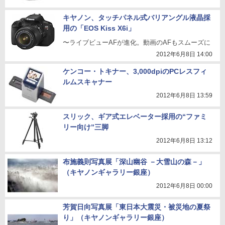
キヤノン、タッチパネル式バリアングル液晶採
用の「EOS Kiss X6i」
〜ライブビューAFが進化。動画のAFもスムーズに
2012年6月8日 14:00
ケンコー・トキナー、3,000dpiのPCレスフィ
ルムスキャナー
2012年6月8日 13:59
スリック、ギア式エレベーター採用の“ファミ
リー向け”三脚
2012年6月8日 13:12
布施義則写真展「深山幽谷 －大雪山の森－」
（キヤノンギャラリー銀座）
2012年6月8日 00:00
芳賀日向写真展「東日本大震災・被災地の夏祭
り」（キヤノンギャラリー銀座）