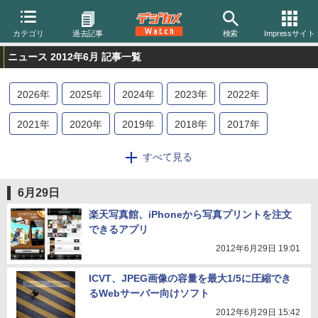
カテゴリ
過去記事
検索
Impressサイト
ニュース 2012年6月 記事一覧
2026
年
2025
年
2024
年
2023
年
2022
年
2021
年
2020
年
2019
年
2018
年
2017
年
2016
年
2015
年
2014
年
2013
年
2012
年
すべて見る
2011
年
2010
年
2009
年
2008
年
2007
年
6月29日
2006
年
2005
年
2004
年
楽天写真館、iPhoneから写真プリントを注文
できるアプリ
2012年6月29日 19:01
ICVT、JPEG画像の容量を最大1/5に圧縮でき
るWebサーバー向けソフト
2012年6月29日 15:42