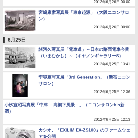
2012年6月26日 00:00
宮嶋康彦写真展「東京起源」（大阪ニコンサロ
ン）
2012年6月26日 00:00
6月25日
諸河久写真展「電車道」～日本の路面電車今昔
（いまむかし）～（キヤノンギャラリーS）
2012年6月25日 13:41
李容夏写真展「3rd Generation」（新宿ニコン
サロン）
2012年6月25日 12:36
小栁宣昭写真展「中津 －高架下風景－」（ニコンサロンbis新
宿）
2012年6月25日 12:13
カシオ、「EXILIM EX-ZS100」のファームウェ
アを公開