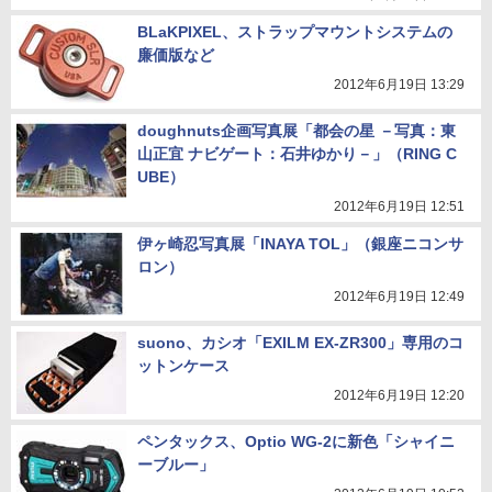
BLaKPIXEL、ストラップマウントシステムの
廉価版など
2012年6月19日 13:29
doughnuts企画写真展「都会の星 －写真：東
山正宜 ナビゲート：石井ゆかり－」（RING C
UBE）
2012年6月19日 12:51
伊ヶ崎忍写真展「INAYA TOL」（銀座ニコンサ
ロン）
2012年6月19日 12:49
suono、カシオ「EXILM EX-ZR300」専用のコ
ットンケース
2012年6月19日 12:20
ペンタックス、Optio WG-2に新色「シャイニ
ーブルー」