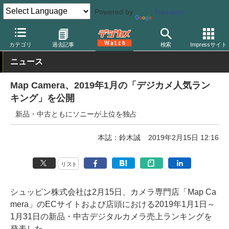
Powered by
Translate
デジカメ Watch
業界動向
企業
カテゴリ
過去記事
検索
Impressサイト
ニュース
Map Camera、2019年1月の「デジカメ人気ラン
キング」を公開
新品・中古ともにソニーが上位を独占
本誌：鈴木誠
2019年2月15日 12:16
リスト
シュッピン株式会社は2月15日、カメラ専門店「Map Ca
mera」のECサイトおよび店頭における2019年1月1日～
1月31日の新品・中古デジタルカメラ売上ランキングを
発表した。