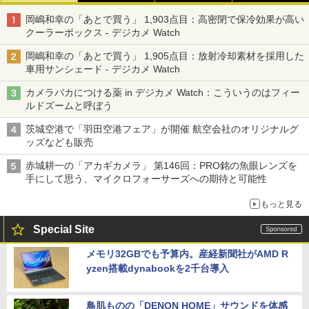
岡嶋和幸の「あとで買う」 1,903点目：高密閉で保冷効果が高い
クーラーボックス - デジカメ Watch
岡嶋和幸の「あとで買う」 1,905点目：放射冷却素材を採用した
車用サンシェード - デジカメ Watch
カメラバカにつける薬 in デジカメ Watch：こういうのはフィー
ルドズームと呼ぼう
茨城空港で「羽田空港フェア」が開催 航空会社のオリジナルグ
ッズなども販売
赤城耕一の「アカギカメラ」 第146回：PRO銘の魚眼レンズを
手にして思う、マイクロフォーサーズへの期待と可能性
もっと見る
Special Site
メモリ32GBでも予算内。産経新聞社がAMD R
yzen搭載dynabookを2千台導入
鳥肌ものの「DENON HOME」サウンドを体感