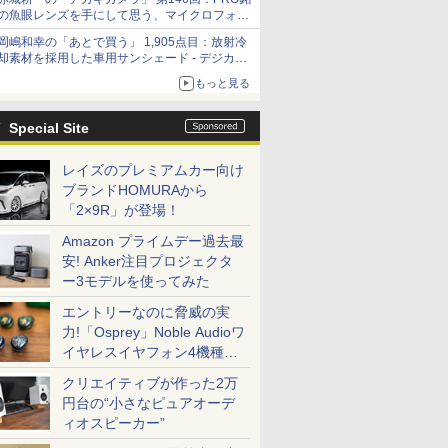
の魚眼レンズを手にして思う、マイクロフォー
サーズへの期待と可能性
岡嶋和幸の「あとで買う」 1,905点目：放射冷
却素材を採用した車用サンシェード - デジカメ
Watch
もっと見る
Special Site
レイズのプレミアムカー向け
ブランドHOMURAから
「2×9R」が登場！
Amazon プライムデー過去最
安! Anker注目プロジェクタ
ー3モデルを使ってみた
エントリーなのに脅威の実
力!「Osprey」Noble Audioワ
イヤレスイヤフォン4機種を
一気に聴く
クリエイティブが作った2万
円台の“小さなピュアオーデ
ィオスピーカー”