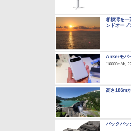
相模湾を一
ンドオープ
Anker
“10000mAh,
高さ186
バックパッ