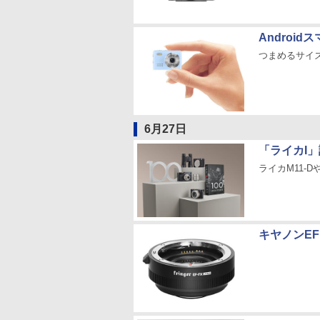
Androi
つまめるサイ
6月27日
「ライカI
ライカM11-D
キヤノンE