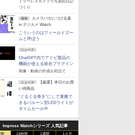
ミラーレスカメラで写真絵日記
づくり
カメラバカにつける薬
漫画
in デジカメ Watch
こういうのはフィールドズー
ムと呼ぼう
ニュース
ChatGPT内でアドビ製品の
機能が使える統合プラグイン
画像・動画の作成を対話で
【厳選】本日のお買
ニュース
い得商品
“ぐるぐる巻き”にして運搬で
きるバルーン型LEDライトが
タイムセール中
Impress Watchシリーズ 人気記事
時間
24時間
1週間
1カ月