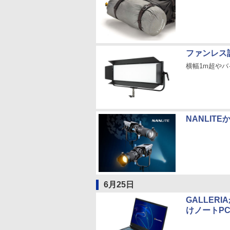
ファンレス
横幅1m超や
NANLI
6月25日
GALLERI
けノートP