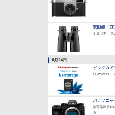
双眼鏡「ZE
金属ボディで
6月24日
ビックカメラ
CFexpres
パナソニック
被写界深度合成
も