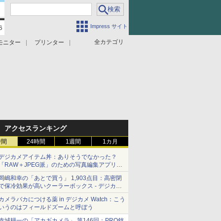
Impress サイト
全カテゴリ
モニター
プリンター
アクセスランキング
時間
24時間
1週間
1カ月
デジカメアイテム丼：ありそうでなかった？
「RAW＋JPEG派」のための写真編集アプリ
カメラデフォルトのJPEGを大切にする
岡嶋和幸の「あとで買う」 1,903点目：高密閉
「Filmator」
で保冷効果が高いクーラーボックス - デジカメ
Watch
カメラバカにつける薬 in デジカメ Watch：こう
いうのはフィールドズームと呼ぼう
赤城耕一の「アカギカメラ」 第146回：PRO銘