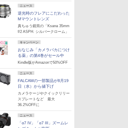
ニュース
逆光時のフレアにこだわった
Mマウントレンズ
真ちゅう鏡筒の「Ksana 35mm
f/2 ASPH. シルバークローム」
キャンペーン
おなじみ「カメラバカにつけ
る薬」の第4巻がセール中
Kindle版がAmazonで50%OFF
ニュース
FALCAMの一部製品が8月19
日（水）から値下げ
カメラケージやクイックリリー
スプレートなど 最大
36.2%OFFに
ニュース
「α7 IV」「α7 III」ズームレ