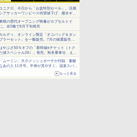
ユニクロ、今日から「お盆特別セール」。涼感
シアサッカーワンピース待望値下げ、撥水ギア
ショーツは1990円に
東映の歴代オープニング映像がカプセルトイ
に。全5種で8月下旬発売
カルディ、オンライン限定「ネコバッグ＆タン
ブラーセット」を一般販売。7月の抽選販売の
当選無効分
はやぶさ50％オフの「新幹線eチケット（トク
だ値スペシャル28）」発売。秋冬乗車分、えき
ねっと限定
「ムーミン」大小メッシュポーチが付録、素敵
なあの人 11月号。中身が見やすく、温泉スパに
も使える
もっと見る