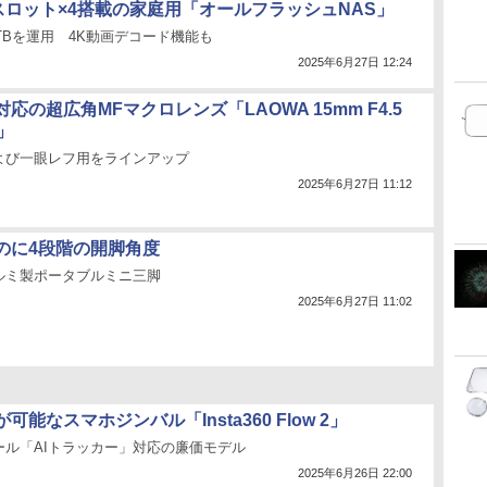
Meスロット×4搭載の家庭用「オールフラッシュNAS」
2TBを運用 4K動画デコード機能も
2025年6月27日 12:24
応の超広角MFマクロレンズ「LAOWA 15mm F4.5
o」
よび一眼レフ用をラインアップ
2025年6月27日 11:12
のに4段階の開脚角度
ルミ製ポータブルミニ三脚
2025年6月27日 11:02
能なスマホジンバル「Insta360 Flow 2」
ール「AIトラッカー」対応の廉価モデル
2025年6月26日 22:00