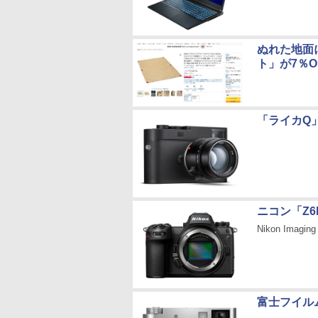
ぬれた地面
ト」が7％O
「ライカQ
ニコン「Z6I
Nikon Imag
富士フイルム