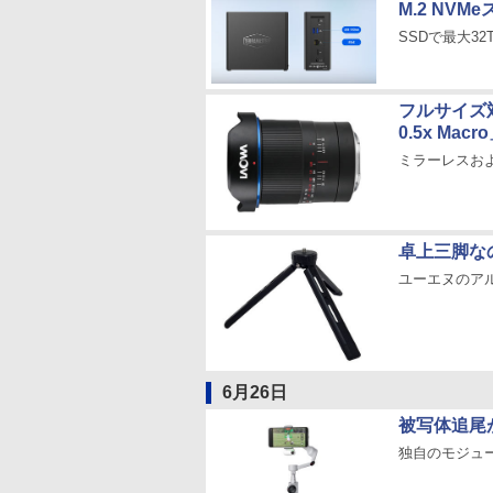
M.2 NV
SSDで最大3
フルサイズ対
0.5x Macr
ミラーレスお
卓上三脚な
ユーエヌのア
6月26日
被写体追尾が可
独自のモジュ