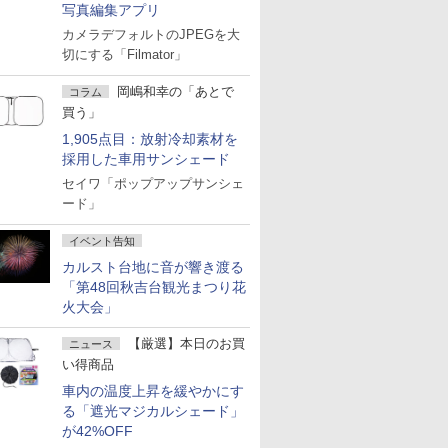
写真編集アプリ
カメラデフォルトのJPEGを大
切にする「Filmator」
岡嶋和幸の「あとで
コラム
買う」
1,905点目：放射冷却素材を
採用した車用サンシェード
セイワ「ポップアップサンシェ
ード」
イベント告知
カルスト台地に音が響き渡る
「第48回秋吉台観光まつり花
火大会」
【厳選】本日のお買
ニュース
い得商品
車内の温度上昇を緩やかにす
る「遮光マジカルシェード」
が42%OFF