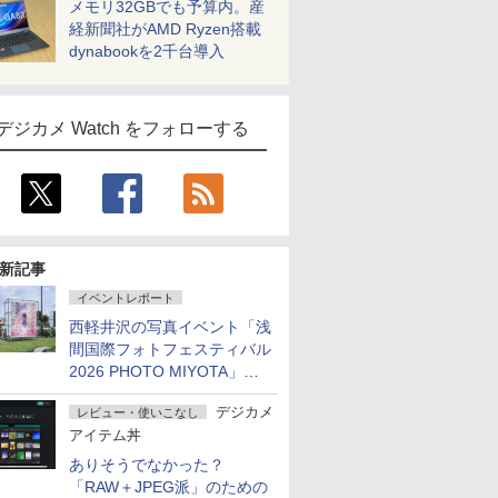
メモリ32GBでも予算内。産
経新聞社がAMD Ryzen搭載
dynabookを2千台導入
デジカメ Watch をフォローする
新記事
イベントレポート
西軽井沢の写真イベント「浅
間国際フォトフェスティバル
2026 PHOTO MIYOTA」が
開幕
デジカメ
レビュー・使いこなし
アイテム丼
ありそうでなかった？
「RAW＋JPEG派」のための