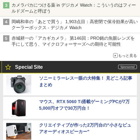
カメラバカにつける薬 in デジカメ Watch：こういうのはフィー
ルドズームと呼ぼう
岡嶋和幸の「あとで買う」 1,903点目：高密閉で保冷効果が高い
クーラーボックス - デジカメ Watch
赤城耕一の「アカギカメラ」 第146回：PRO銘の魚眼レンズを
手にして思う、マイクロフォーサーズへの期待と可能性
もっと見る
Special Site
ソニーミラーレス一眼の大特集！ 見どころ記事
まとめ
マウス、RTX 5060 Ti搭載ゲーミングPCが7万
5,000円オフで30万円台！
クリエイティブが作った2万円台の“小さなピュ
アオーディオスピーカー”