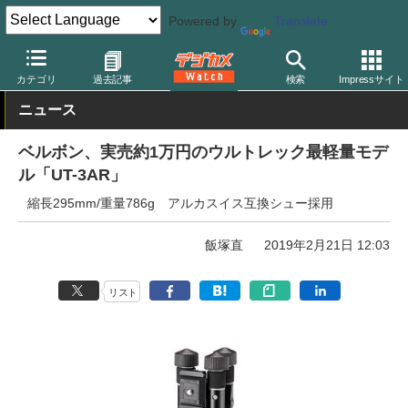
Powered by
Translate
デジカメ Watch
撮影用品
三脚/一脚/雲台
ベルボン
カテゴリ
過去記事
検索
Impressサイト
ニュース
ベルボン、実売約1万円のウルトレック最軽量モデ
ル「UT-3AR」
縮長295mm/重量786g アルカスイス互換シュー採用
飯塚直
2019年2月21日 12:03
リスト