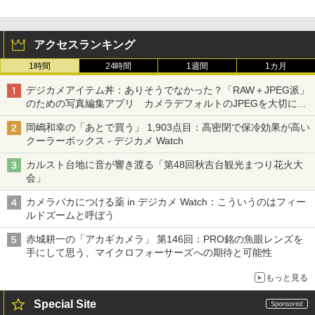
アクセスランキング
1時間
24時間
1週間
1カ月
デジカメアイテム丼：ありそうでなかった？「RAW＋JPEG派」
のための写真編集アプリ カメラデフォルトのJPEGを大切にす
る「Filmator」
岡嶋和幸の「あとで買う」 1,903点目：高密閉で保冷効果が高い
クーラーボックス - デジカメ Watch
カルスト台地に音が響き渡る「第48回秋吉台観光まつり花火大
会」
カメラバカにつける薬 in デジカメ Watch：こういうのはフィー
ルドズームと呼ぼう
赤城耕一の「アカギカメラ」 第146回：PRO銘の魚眼レンズを
手にして思う、マイクロフォーサーズへの期待と可能性
もっと見る
Special Site