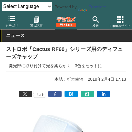
Powered by
Translate
デジカメ Watch
撮影用品
ストロボ（フラッシュ）
カテゴリ
過去記事
検索
Impressサイト
ニュース
ストロボ「Cactus RF60」シリーズ用のディフュ
ーズキャップ
発光部に取り付けて光を柔らかく 3色をセットに
本誌：折本幸治
2019年2月4日 17:13
リスト