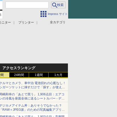
Impress サイト
全カテゴリ
モニター
プリンター
アクセスランキング
時間
24時間
1週間
1カ月
クルマとカメラ、車中泊 電池切れの心配なし！
シガーソケットに挿すだけで「探す」が使える
スマートタグ - デジカメ Watch
岡嶋和幸の「あとで買う」 1,906点目：エアコ
ンの冷風を座面全体に送るシートカバー - デジ
カメ Watch
デジカメアイテム丼：ありそうでなかった？
「RAW＋JPEG派」のための写真編集アプリ
カメラデフォルトのJPEGを大切にする
岡嶋和幸の「あとで買う」 1,903点目：高密閉