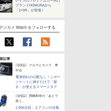
レイズのプレミアムカー向け
ブランドHOMURAから
「2×9R」が登場！
デジカメ Watch をフォローする
新記事
クルマとカメラ、車
コラム
中泊
電池切れの心配なし！シガー
ソケットに挿すだけで「探
す」が使えるスマートタグ
岡嶋和幸の「あとで
コラム
買う」
1,906点目：エアコンの冷風