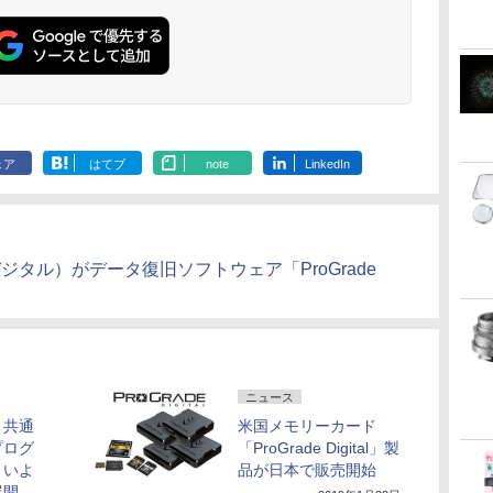
ェア
はてブ
note
LinkedIn
レードデジタル）がデータ復旧ソフトウェア「ProGrade
ニュース
・共通
米国メモリーカード
プログ
「ProGrade Digital」製
、いよ
品が日本で販売開始
展開