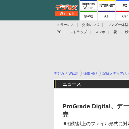
ミラーレス
交換レンズ
レンズ一体型
PC
ストラップ
スマホ
花
鉄
デジカメ Watch
撮影用品
記録メディア/カ
ニュース
ProGrade Digital
売
90種類以上のファイル形式に対