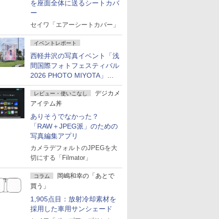
を座面全体に送るシートカバ
ー
セイワ「エアーシートカバー」
イベントレポート
西軽井沢の写真イベント「浅
間国際フォトフェスティバル
2026 PHOTO MIYOTA」が
開幕
デジカメ
レビュー・使いこなし
アイテム丼
ありそうでなかった？
「RAW＋JPEG派」のための
写真編集アプリ
カメラデフォルトのJPEGを大
切にする「Filmator」
岡嶋和幸の「あとで
コラム
買う」
1,905点目：放射冷却素材を
採用した車用サンシェード