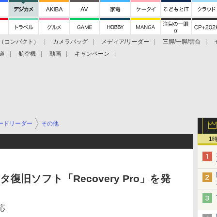
（コンパクト）
カメラバッグ
メディア/リーダー
三脚/一脚/雲台
道
航空機
動画
キャンペーン
ードリーダー
その他
1
、データ復旧ソフト「Recovery Pro」を発
応