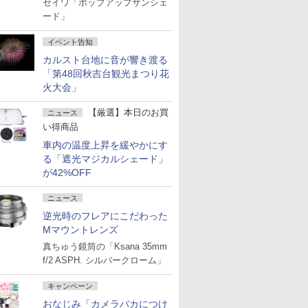
セイワ「ポップアップサンシェ
ード」
イベント告知
カルスト台地に音が響き渡る
「第48回秋吉台観光まつり花
火大会」
【厳選】本日のお買
ニュース
い得商品
車内の温度上昇を緩やかにす
る「遮光マジカルシェード」
が42%OFF
ニュース
逆光時のフレアにこだわった
Mマウントレンズ
真ちゅう鏡筒の「Ksana 35mm
f/2 ASPH. シルバークローム」
キャンペーン
おなじみ「カメラバカにつけ