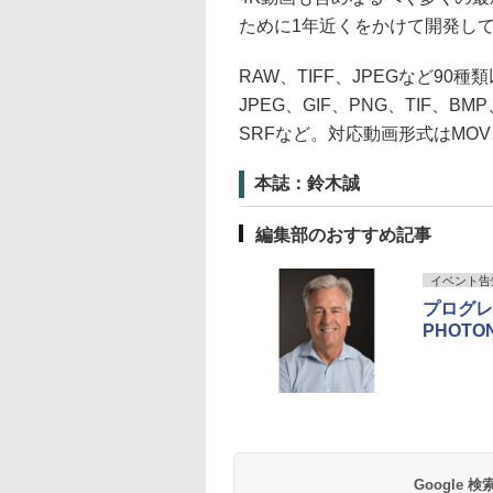
ために1年近くをかけて開発し
RAW、TIFF、JPEGなど9
JPEG、GIF、PNG、TIF、BM
SRFなど。対応動画形式はMOV、
本誌：鈴木誠
編集部のおすすめ記事
イベント告
プログレ
PHOTO
Google