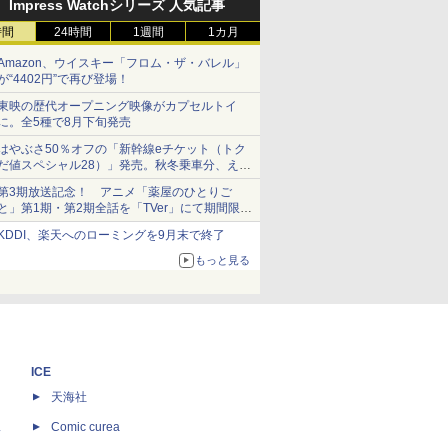
Impress Watchシリーズ 人気記事
時間
24時間
1週間
1カ月
Amazon、ウイスキー「フロム・ザ・バレル」
が“4402円”で再び登場！
東映の歴代オープニング映像がカプセルトイ
に。全5種で8月下旬発売
はやぶさ50％オフの「新幹線eチケット（トク
だ値スペシャル28）」発売。秋冬乗車分、えき
ねっと限定
第3期放送記念！ アニメ「薬屋のひとりご
と」第1期・第2期全話を「TVer」にて期間限定
で順次無料配信開始
KDDI、楽天へのローミングを9月末で終了
もっと見る
ICE
天海社
ス
Comic curea