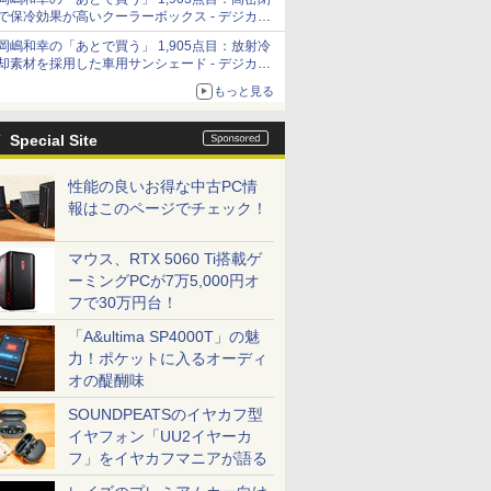
「Filmator」
で保冷効果が高いクーラーボックス - デジカメ
Watch
岡嶋和幸の「あとで買う」 1,905点目：放射冷
却素材を採用した車用サンシェード - デジカメ
Watch
もっと見る
Special Site
性能の良いお得な中古PC情
報はこのページでチェック！
マウス、RTX 5060 Ti搭載ゲ
ーミングPCが7万5,000円オ
フで30万円台！
「A&ultima SP4000T」の魅
力！ポケットに入るオーディ
オの醍醐味
SOUNDPEATSのイヤカフ型
イヤフォン「UU2イヤーカ
フ」をイヤカフマニアが語る