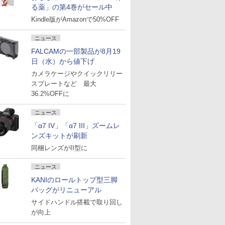
る薬」の第4巻がセール中
Kindle版がAmazonで50%OFF
ニュース
FALCAMの一部製品が8月19
日（水）から値下げ
カメラケージやクイックリリー
スプレートなど 最大
36.2%OFFに
ニュース
「α7 IV」「α7 III」ズームレ
ンズキットが刷新
同梱レンズがII型に
ニュース
KANIのロールトップ型三脚
バッグがリニューアル
サイドハンドル搭載で取り回し
が向上