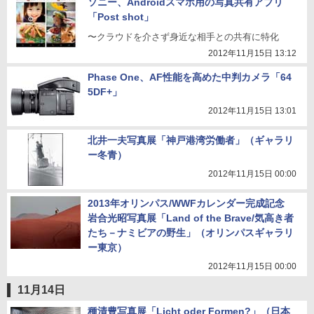
ソニー、Androidスマホ用の写真共有アプリ
「Post shot」
〜クラウドを介さず身近な相手との共有に特化
2012年11月15日 13:12
Phase One、AF性能を高めた中判カメラ「64
5DF+」
2012年11月15日 13:01
北井一夫写真展「神戸港湾労働者」（ギャラリ
ー冬青）
2012年11月15日 00:00
2013年オリンパス/WWFカレンダー完成記念
岩合光昭写真展「Land of the Brave/気高き者
たち－ナミビアの野生」（オリンパスギャラリ
ー東京）
2012年11月15日 00:00
11月14日
種清豊写真展「Licht oder Formen?」（日本