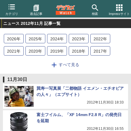
カテゴリ
過去記事
検索
Impressサイト
ニュース 2012年11月 記事一覧
2026
年
2025
年
2024
年
2023
年
2022
年
2021
年
2020
年
2019
年
2018
年
2017
年
2016
年
2015
年
2014
年
2013
年
2012
年
すべて見る
2011
年
2010
年
2009
年
2008
年
2007
年
11月30日
2006
年
2005
年
2004
年
巽寿一写真展「二都物語 イエメン・エチオピア
の人々」（エプサイト）
2012年11月30日 18:33
富士フイルム、「XF 14mm F2.8 R」の発売日
を延期
2012年11月30日 16:55