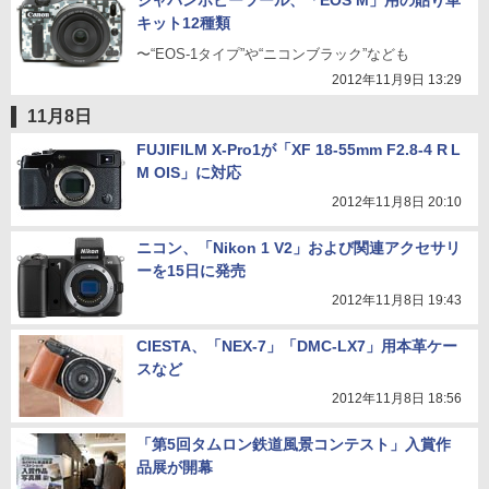
ジャパンホビーツール、「EOS M」用の貼り革
キット12種類
〜“EOS-1タイプ”や“ニコンブラック”なども
2012年11月9日 13:29
11月8日
FUJIFILM X-Pro1が「XF 18-55mm F2.8-4 R L
M OIS」に対応
2012年11月8日 20:10
ニコン、「Nikon 1 V2」および関連アクセサリ
ーを15日に発売
2012年11月8日 19:43
CIESTA、「NEX-7」「DMC-LX7」用本革ケー
スなど
2012年11月8日 18:56
「第5回タムロン鉄道風景コンテスト」入賞作
品展が開幕