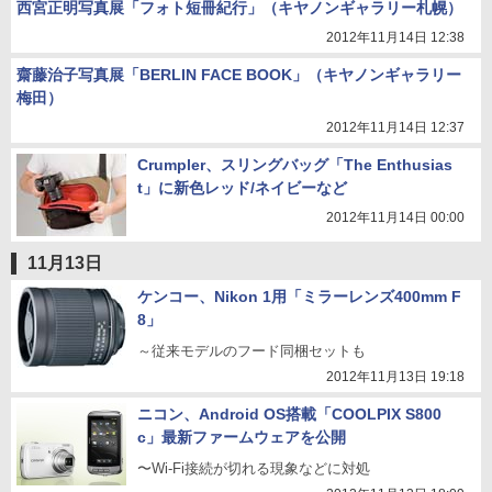
西宮正明写真展「フォト短冊紀行」（キヤノンギャラリー札幌）
2012年11月14日 12:38
齋藤治子写真展「BERLIN FACE BOOK」（キヤノンギャラリー
梅田）
2012年11月14日 12:37
Crumpler、スリングバッグ「The Enthusias
t」に新色レッド/ネイビーなど
2012年11月14日 00:00
11月13日
ケンコー、Nikon 1用「ミラーレンズ400mm F
8」
～従来モデルのフード同梱セットも
2012年11月13日 19:18
ニコン、Android OS搭載「COOLPIX S800
c」最新ファームウェアを公開
〜Wi-Fi接続が切れる現象などに対処