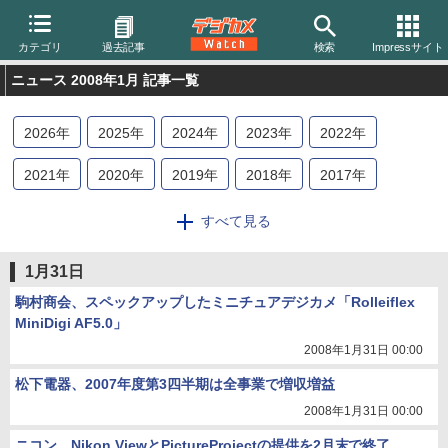
カテゴリ
過去記事
検索
Impressサイト
ニュース 2008年1月 記事一覧
2026
年
2025
年
2024
年
2023
年
2022
年
2021
年
2020
年
2019
年
2018
年
2017
年
2016
年
2015
年
2014
年
2013
年
2012
年
すべて見る
2011
年
2010
年
2009
年
2008
年
2007
年
1月31日
2006
年
2005
年
2004
年
駒村商会、スペックアップしたミニチュアデジカメ「Rolleiflex
MiniDigi AF5.0」
2008年1月31日 00:00
松下電器、2007年度第3四半期は全事業で増収増益
2008年1月31日 00:00
ニコン、Nikon ViewとPictureProjectの提供を2月末で終了