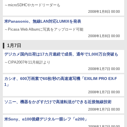
～microSDHCやカードリーダーも
2008年1月8日 00:00
米Panasonic、無線LAN対応LUMIXを発表
～Picasa Web Albumに写真をアップロード可能
2008年1月8日 00:00
1月7日
デジカメ国内出荷は17カ月連続で成長、通年で1,000万台突破も
～CIPA2007年11月統計より
2008年1月7日 00:00
カシオ、600万画素で60枚/秒の高速連写機「EXILIM PRO EX-F
1」
2008年1月7日 00:00
ソニー、機器をかざすだけで高速転送ができる近接無線技術
2008年1月7日 00:00
米Sony、α100後継デジタル一眼レフ「α200」
2008年1月7日 00:00