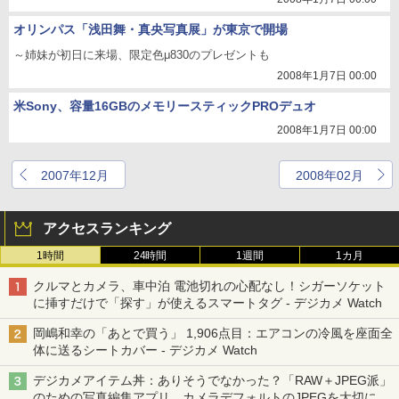
オリンパス「浅田舞・真央写真展」が東京で開場
～姉妹が初日に来場、限定色μ830のプレゼントも
2008年1月7日 00:00
米Sony、容量16GBのメモリースティックPROデュオ
2008年1月7日 00:00
2007年12月
2008年02月
アクセスランキング
1時間
24時間
1週間
1カ月
クルマとカメラ、車中泊 電池切れの心配なし！シガーソケット
に挿すだけで「探す」が使えるスマートタグ - デジカメ Watch
岡嶋和幸の「あとで買う」 1,906点目：エアコンの冷風を座面全
体に送るシートカバー - デジカメ Watch
デジカメアイテム丼：ありそうでなかった？「RAW＋JPEG派」
のための写真編集アプリ カメラデフォルトのJPEGを大切にす