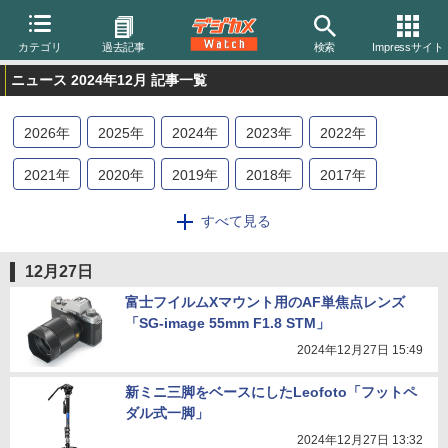
カテゴリ
過去記事
検索
Impressサイト
ニュース 2024年12月 記事一覧
2026
年
2025
年
2024
年
2023
年
2022
年
2021
年
2020
年
2019
年
2018
年
2017
年
2016
年
2015
年
2014
年
2013
年
2012
年
すべて見る
2011
年
2010
年
2009
年
2008
年
2007
年
12月27日
2006
年
2005
年
2004
年
富士フイルムXマウント用のAF単焦点レンズ
「SG-image 55mm F1.8 STM」
2024年12月27日 15:49
新ミニ三脚をベースにしたLeofoto「フットペ
ダル式一脚」
2024年12月27日 13:32