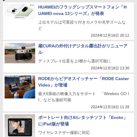
HUAWEIのフラッグシップスマートフォン「H
UAWEI nova 13シリーズ」が発表
上位モデルは可変絞り付きカメラや光学ズームな
ど
2024年12月18日 20:12
蔵CURAの外付けデジタル露出計がリニューア
ル
ディスプレイ位置を上/横から選択可能に
2024年12月18日 13:30
RODEからビデオスイッチャー「RODE Caster
Video」が登場
最大6系統の映像入力をサポート 「Wireless GO I
I」なども接続可能
2024年12月18日 11:28
ポートレート向けAIレタッチソフト「Evoto」
にiPad版が登場
ワイヤレステザー撮影に対応