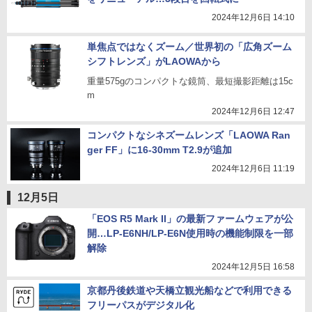
2024年12月6日 14:10
単焦点ではなくズーム／世界初の「広角ズーム
シフトレンズ」がLAOWAから
重量575gのコンパクトな鏡筒、最短撮影距離は15c
m
2024年12月6日 12:47
コンパクトなシネズームレンズ「LAOWA Ran
ger FF」に16-30mm T2.9が追加
2024年12月6日 11:19
12月5日
「EOS R5 Mark II」の最新ファームウェアが公
開…LP-E6NH/LP-E6N使用時の機能制限を一部
解除
2024年12月5日 16:58
京都丹後鉄道や天橋立観光船などで利用できる
フリーパスがデジタル化