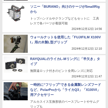
ソニー「BURANO」向けのケージがSmallRig
から
トップハンドルやクランプなどもセットに 工具
レスで各パーツが着脱可能
2024年12月12日 14:56
ウォールナットを使用した「FUJIFILM X100V
I」用の木製L型グリップ
2024年12月12日 12:10
RAYQUALのライカL-Mリングに「半欠き」タ
イプ
無限遠ロック付きのピント全周レンズに対応
2024年12月12日 11:47
一時的に“フリップ”できる金属製レンズフード
など、PolarProから「ライカQ3」「X100VI」
用アクセサリー
アルカスイス互換形状のベースプレートやサムグ
リップも