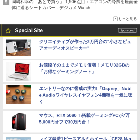
岡嶋和幸の「あとで買う」 1,906点目：エアコンの冷風を座面全
体に送るシートカバー - デジカメ Watch
もっと見る
Special Site
クリエイティブが作った2万円台の“小さなピュ
アオーディオスピーカー”
お値段そのままでメモリ倍増！メモリ32GBの
「お得なゲーミングノート」
エントリーなのに脅威の実力!「Osprey」Nobl
e Audioワイヤレスイヤフォン4機種を一気に聴
く
マウス、RTX 5060 Ti搭載ゲーミングPCが7万
5,000円オフで30万円台！
レイズ鍛造1ピースアルミホイール「CE28 N-p