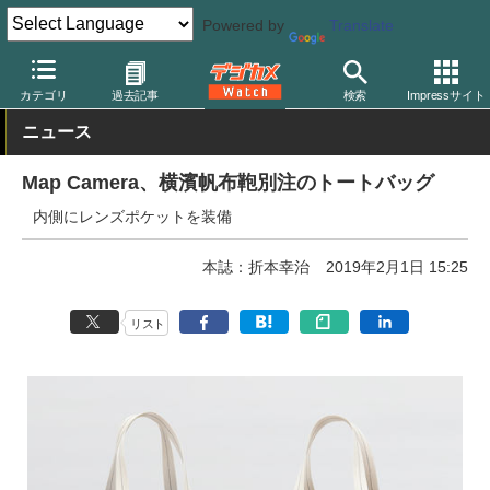
Powered by
Translate
デジカメ Watch
撮影用品
カメラバッグ
カテゴリ
過去記事
検索
Impressサイト
ニュース
Map Camera、横濱帆布鞄別注のトートバッグ
内側にレンズポケットを装備
本誌：折本幸治
2019年2月1日 15:25
リスト