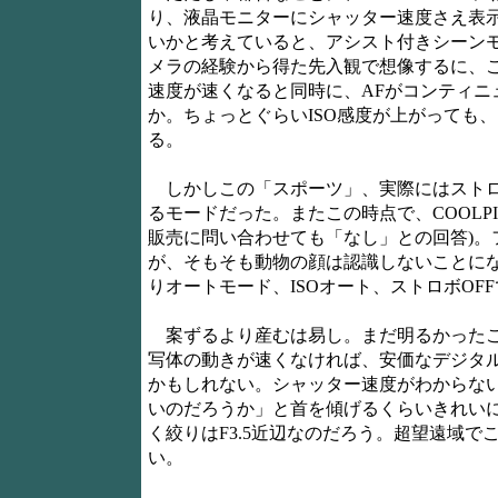
り、液晶モニターにシャッター速度さえ表
いかと考えていると、アシスト付きシーン
メラの経験から得た先入観で想像するに、こ
速度が速くなると同時に、AFがコンティニ
か。ちょっとぐらいISO感度が上がっても
る。
しかしこの「スポーツ」、実際にはストロボO
るモードだった。またこの時点で、COOLP
販売に問い合わせても「なし」との回答)。
が、そもそも動物の顔は認識しないことになっ
りオートモード、ISOオート、ストロボOF
案ずるより産むは易し。まだ明るかったこ
写体の動きが速くなければ、安価なデジタ
かもしれない。シャッター速度がわからな
いのだろうか」と首を傾げるくらいきれい
く絞りはF3.5近辺なのだろう。超望遠域
い。