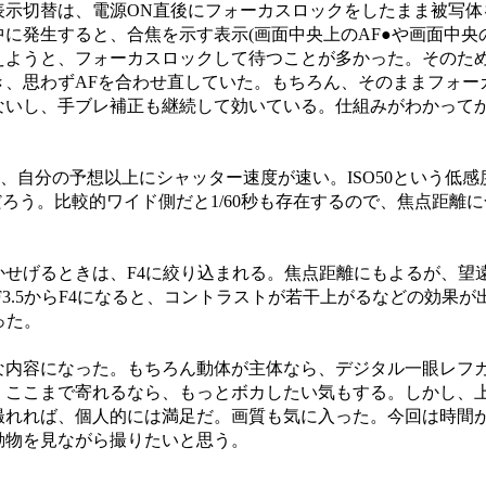
表示切替は、電源ON直後にフォーカスロックをしたまま被写体
発生すると、合焦を示す表示(画面中央上のAF●や画面中央の
えようと、フォーカスロックして待つことが多かった。そのた
き、思わずAFを合わせ直していた。もちろん、そのままフォー
ないし、手ブレ補正も継続して効いている。仕組みがわかって
、自分の予想以上にシャッター速度が速い。ISO50という低
だろう。比較的ワイド側だと1/60秒も存在するので、焦点距離
げるときは、F4に絞り込まれる。焦点距離にもよるが、望遠端
。F3.5からF4になると、コントラストが若干上がるなどの効果
った。
内容になった。もちろん動体が主体なら、デジタル一眼レフ
。ここまで寄れるなら、もっとボカしたい気もする。しかし、
撮れれば、個人的には満足だ。画質も気に入った。今回は時間
動物を見ながら撮りたいと思う。