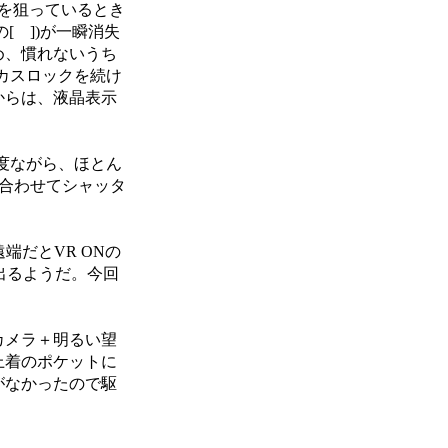
を狙っているとき
[ ])が一瞬消失
め、慣れないうち
カスロックを続け
からは、液晶表示
感度ながら、ほとん
に合わせてシャッタ
だとVR ONの
が出るようだ。今回
カメラ＋明るい望
上着のポケットに
がなかったので駆