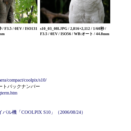
 / F3.5 / 0EV / ISO131
s10_03_08l.JPG / 2,816×2,112 / 1/60秒 /
7mm
F3.5 / 0EV / ISO56 / WB:オート / 44.8mm
era/compact/coolpix/s10/
ートバックナンバー
ngterm.htm
COOLPIX S10」（2006/08/24）