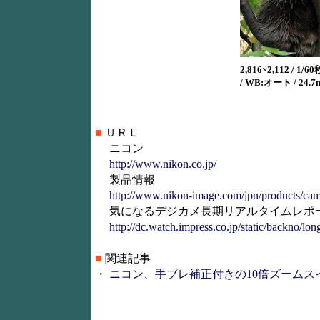
2,816×2,112 / 1/60秒
/ WB:オート / 24.
■
ＵＲＬ
ニコン
http://www.nikon.co.jp/
製品情報
http://www.nikon-image.com/jpn/products/cam
気になるデジカメ長期リアルタイムレポ
http://dc.watch.impress.co.jp/static/backno/lo
■
関連記事
・
ニコン、手ブレ補正付きの10倍ズームスイバル機「