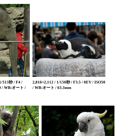
1/513秒 / F4 /
2,816×2,112 / 1/150秒 / F3.5 / 0EV / ISO50
50 / WB:オート /
/ WB:オート / 63.3mm