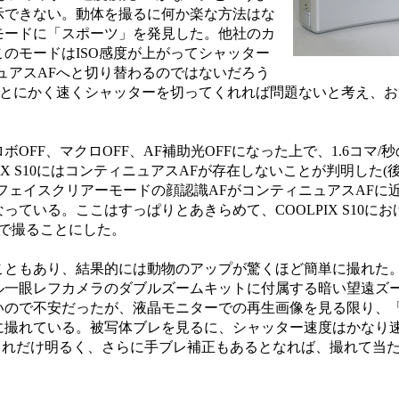
示できない。動体を撮るに何か楽な方法はな
モードに「スポーツ」を発見した。他社のカ
のモードはISO感度が上がってシャッター
ュアスAFへと切り替わるのではないだろう
、とにかく速くシャッターを切ってくれれば問題ないと考え、
FF、マクロOFF、AF補助光OFFになった上で、1.6コマ/
IX S10にはコンティニュアスAFが存在しないことが判明した
フェイスクリアーモードの顔認識AFがコンティニュアスAFに
ている。ここはすっぱりとあきらめて、COOLPIX S10に
Fで撮ることにした。
ともあり、結果的には動物のアップが驚くほど簡単に撮れた
ル一眼レフカメラのダブルズームキットに付属する暗い望遠ズ
いので不安だったが、液晶モニターでの再生画像を見る限り、
に撮れている。被写体ブレを見るに、シャッター速度はかなり
でこれだけ明るく、さらに手ブレ補正もあるとなれば、撮れて当