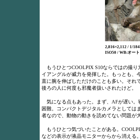
2,816×2,112 / 1/184
ISO50 / WB:オート 
もうひとつCOOLPIX S10ならではの
イアングルが威力を発揮した。もっとも、
直に腕を伸ばしただけのことも多い。それ
後ろの人に何度も邪魔者扱いされたけど。
気になる点もあった。まず、AFが遅い。
困難。コンパクトデジタルカメラとしては
者なので、動物の動きを読めてない問題が
もうひとつ気づいたことがある。COOLPI
などの表示が液晶モニターからから消える