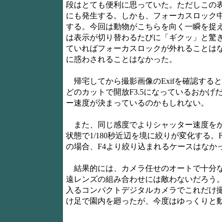
段はとても便利に思っていた。ただしこの
にも発生する。しかも、フォーカスロック中に
する。今回は動物がこちらを向く一瞬を捉
は表示が切り替わるたびに「ギクッ」と驚
ていればフォーカスロックが外れることは
に惑わされることはなかった。
帰宅してから撮影画像のExifを確認すると
どのカットで開放F3.5になっているおかげ
ー速度が決まっているのかもしれない。
また、同じ感度でよりシャッター速度をかせ
状態で1/180秒近辺を境に絞りが変化する
の場合、F4より絞り込まれるケースはなか
結果的には、カメラ任せのオートで十分な
遠レンズの組み合わせには敵わないだろう
入るコンパクトデジタルカメラでこれだけ
け足で園内を廻ったが、今度はゆっくりと