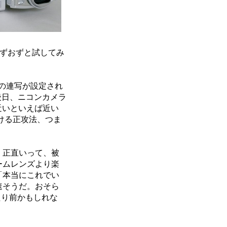
おずおずと試してみ
秒の連写が設定され
(後日、ニコンカメラ
近いといえば近い
おける正攻法、つま
。正直いって、被
ームレンズより楽
「本当にこれでい
速そうだ。おそら
たり前かもしれな