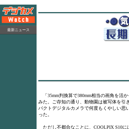
最新ニュース
「35mm判換算で380mm相当の画角を
みた。ご存知の通り、動物園は被写体を引
パクトデジタルカメラで何度もくやしい思
った。
ただし不都合なことに、COOLPIX S1