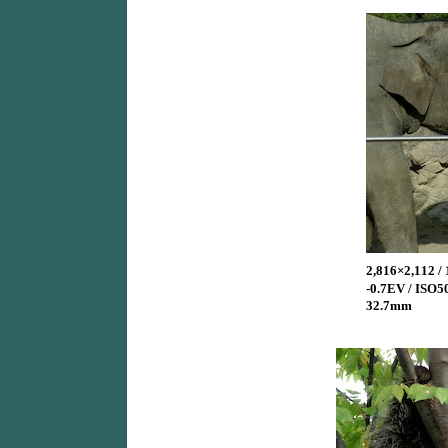
2,816×2,112 / 
-0.7EV / ISO
32.7mm