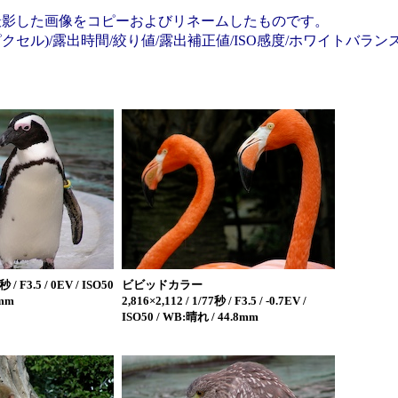
で撮影した画像をコピーおよびリネームしたものです。
セル)/露出時間/絞り値/露出補正値/ISO感度/ホワイトバラン
秒 / F3.5 / 0EV / ISO50
ビビッドカラー
3mm
2,816×2,112 / 1/77秒 / F3.5 / -0.7EV /
ISO50 / WB:晴れ / 44.8mm