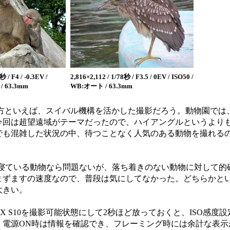
秒 / F4 / -0.3EV /
2,816×2,112 / 1/78秒 / F3.5 / 0EV / ISO50 /
/ 63.3mm
WB:オート / 63.3mm
撮り方といえば、スイバル機構を活かした撮影だろう。動物園で
今回は超望遠域がテーマだったので、ハイアングルというより
でも混雑した状況の中、待つことなく人気のある動物を撮れる
寝ている動物なら問題ないが、落ち着きのない動物に対して的
まずますの速度なので、普段は気にしてなかった。どちらかと
大きい。
X S10を撮影可能状態にして2秒ほど放っておくと、ISO感度
。電源ON時は情報を確認でき、フレーミング時には余計な表示