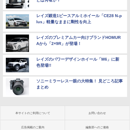
とは何者か？
レイズ鍛造1ピースアルミホイール「CE28 N-p
lus」軽量なままに剛性を向上
レイズのプレミアムカー向けブランドHOMUR
Aから「2×9R」が登場！
レイズのパワーデザインホイール「M6」に新
色登場!!
ソニーミラーレス一眼の大特集！ 見どころ記事
まとめ
本サイトのご利用について
お問い合わせ
広告掲載のご案内
編集部へのご連絡