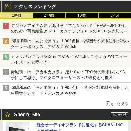
アクセスランキング
1時間
24時間
1週間
1カ月
デジカメアイテム丼：ありそうでなかった？「RAW＋JPEG派」
のための写真編集アプリ カメラデフォルトのJPEGを大切にす
る「Filmator」
岡嶋和幸の「あとで買う」 1,903点目：高密閉で保冷効果が高い
クーラーボックス - デジカメ Watch
カメラバカにつける薬 in デジカメ Watch：こういうのはフィー
ルドズームと呼ぼう
赤城耕一の「アカギカメラ」 第146回：PRO銘の魚眼レンズを
手にして思う、マイクロフォーサーズへの期待と可能性
岡嶋和幸の「あとで買う」 1,905点目：放射冷却素材を採用した
車用サンシェード - デジカメ Watch
もっと見る
Special Site
総合オーディオブランドに進化するSHANLING