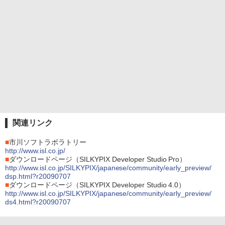
関連リンク
■
市川ソフトラボラトリー
http://www.isl.co.jp/
■
ダウンロードページ（SILKYPIX Developer Studio Pro）
http://www.isl.co.jp/SILKYPIX/japanese/community/early_preview/
dsp.html?r20090707
■
ダウンロードページ（SILKYPIX Developer Studio 4.0）
http://www.isl.co.jp/SILKYPIX/japanese/community/early_preview/
ds4.html?r20090707