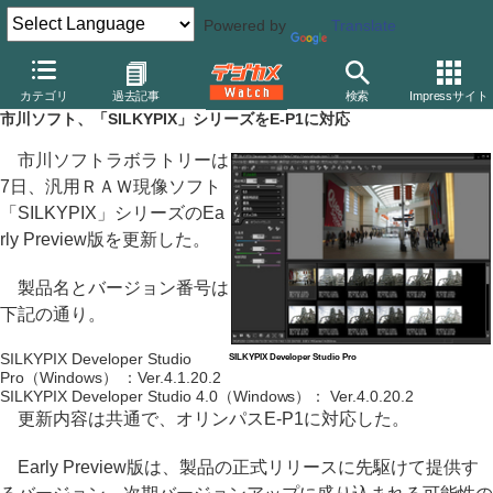
Powered by
Translate
デジカメ Watch
カメラ
ミラーレスカメラ
オリンパス
カテゴリ
過去記事
検索
Impressサイト
市川ソフト、「SILKYPIX」シリーズをE-P1に対応
市川ソフトラボラトリーは
7日、汎用ＲＡＷ現像ソフト
「SILKYPIX」シリーズのEa
rly Preview版を更新した。
製品名とバージョン番号は
下記の通り。
SILKYPIX Developer Studio
SILKYPIX Developer Studio Pro
Pro（Windows） ：Ver.4.1.20.2
SILKYPIX Developer Studio 4.0（Windows）： Ver.4.0.20.2
更新内容は共通で、オリンパスE-P1に対応した。
Early Preview版は、製品の正式リリースに先駆けて提供す