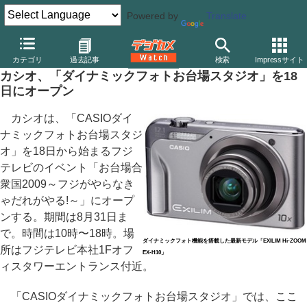
Powered by
Translate
デジカメ Watch
カメラ
レンズ一体型（コンパクト）カメラ
カ
カテゴリ
過去記事
検索
Impressサイト
カシオ、「ダイナミックフォトお台場スタジオ」を18
日にオープン
カシオは、「CASIOダイ
ナミックフォトお台場スタジ
オ」を18日から始まるフジ
テレビのイベント「お台場合
衆国2009～フジがやらなき
ゃだれがやる!～」にオープ
ンする。期間は8月31日ま
で。時間は10時〜18時。場
ダイナミックフォト機能を搭載した最新モデル「EXILIM Hi-ZOOM
所はフジテレビ本社1Fオフ
EX-H10」
ィスタワーエントランス付近。
「CASIOダイナミックフォトお台場スタジオ」では、ここ