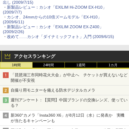
出し (2009/7/15)
・
新製品レビュー：カシオ「EXILIM Hi-ZOOM EX-H10」
(2009/7/7)
・
カシオ、24mmからの10倍ズームモデル「EX-H10」
(2009/6/11)
・
新製品レビュー：カシオ「EXILIM ZOOM EX-Z400」
(2009/2/26)
・
改めて……カシオ「ダイナミックフォト」入門 (2009/6/15)
アクセスランキング
1時間
24時間
1週間
1カ月
「琵琶湖三市同時花火大会」が中止へ チケットが買えないなど
開催が不安視
自撮り用モニターを備える防水デジタルカメラ
週刊アンケート：【質問】中国ブランドの交換レンズ、使ってい
る？
新360°カメラ「Insta360 X6」が8月12日（水）に発表か 実機
が当たるキャンペーンも