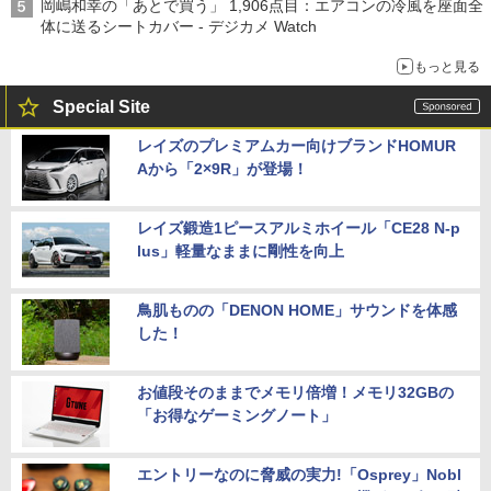
岡嶋和幸の「あとで買う」 1,906点目：エアコンの冷風を座面全
体に送るシートカバー - デジカメ Watch
もっと見る
Special Site
レイズのプレミアムカー向けブランドHOMUR
Aから「2×9R」が登場！
レイズ鍛造1ピースアルミホイール「CE28 N-p
lus」軽量なままに剛性を向上
鳥肌ものの「DENON HOME」サウンドを体感
した！
お値段そのままでメモリ倍増！メモリ32GBの
「お得なゲーミングノート」
エントリーなのに脅威の実力!「Osprey」Nobl