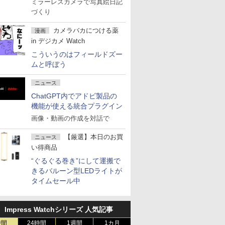
ミラーレスカメラで写真絵日記
づくり
カメラバカにつける薬
漫画
in デジカメ Watch
こういうのはフィールドズー
ムと呼ぼう
ニュース
ChatGPT内でアドビ製品の
機能が使える統合プラグイン
画像・動画の作成を対話で
【厳選】本日のお買
ニュース
い得商品
“ぐるぐる巻き”にして運搬で
きるバルーン型LEDライトが
タイムセール中
Impress Watchシリーズ 人気記事
時間
24時間
1週間
1カ月