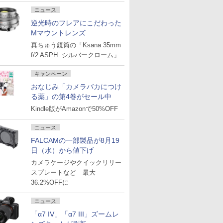
ニュース
逆光時のフレアにこだわった
Mマウントレンズ
真ちゅう鏡筒の「Ksana 35mm
f/2 ASPH. シルバークローム」
キャンペーン
おなじみ「カメラバカにつけ
る薬」の第4巻がセール中
Kindle版がAmazonで50%OFF
ニュース
FALCAMの一部製品が8月19
日（水）から値下げ
カメラケージやクイックリリー
スプレートなど 最大
36.2%OFFに
ニュース
「α7 IV」「α7 III」ズームレ