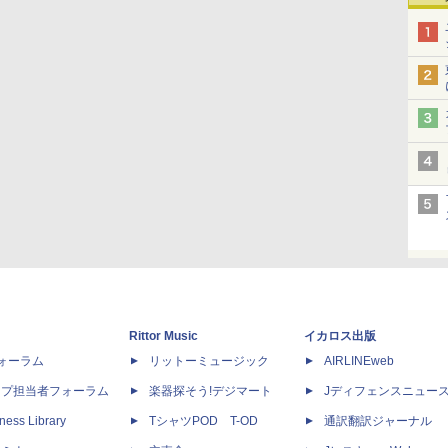
Rittor Music
イカロス出版
dフォーラム
リットーミュージック
AIRLINEweb
ップ担当者フォーラム
楽器探そう!デジマート
Jディフェンスニュー
ness Library
TシャツPOD T-OD
通訳翻訳ジャーナル