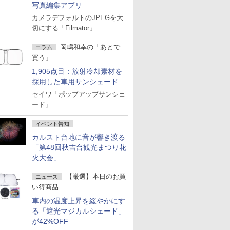
写真編集アプリ
カメラデフォルトのJPEGを大
切にする「Filmator」
岡嶋和幸の「あとで
コラム
買う」
1,905点目：放射冷却素材を
採用した車用サンシェード
セイワ「ポップアップサンシェ
ード」
イベント告知
カルスト台地に音が響き渡る
「第48回秋吉台観光まつり花
火大会」
【厳選】本日のお買
ニュース
い得商品
車内の温度上昇を緩やかにす
る「遮光マジカルシェード」
が42%OFF