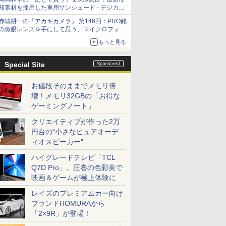
却素材を採用した車用サンシェード - デジカメ
Watch
赤城耕一の「アカギカメラ」 第146回：PRO銘
の魚眼レンズを手にして思う、マイクロフォー
サーズへの期待と可能性
もっと見る
Special Site
お値段そのままでメモリ倍
増！メモリ32GBの「お得な
ゲーミングノート」
クリエイティブが作った2万
円台の“小さなピュアオーデ
ィオスピーカー”
ハイグレードテレビ「TCL
Q7D Pro」。圧巻の色彩美で
映画＆ゲームが極上体験に
レイズのプレミアムカー向け
ブランドHOMURAから
「2×9R」が登場！