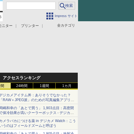
Impress サイト
全カテゴリ
モニター
プリンター
アクセスランキング
時間
24時間
1週間
1カ月
デジカメアイテム丼：ありそうでなかった？
「RAW＋JPEG派」のための写真編集アプリ
カメラデフォルトのJPEGを大切にする
岡嶋和幸の「あとで買う」 1,903点目：高密閉
「Filmator」
で保冷効果が高いクーラーボックス - デジカメ
Watch
カメラバカにつける薬 in デジカメ Watch：こう
いうのはフィールドズームと呼ぼう
岡嶋和幸の「あとで買う」 1,905点目：放射冷