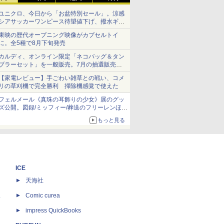
ユニクロ、今日から「お盆特別セール」。涼感
シアサッカーワンピース待望値下げ、撥水ギア
ショーツは1990円に
東映の歴代オープニング映像がカプセルトイ
に。全5種で8月下旬発売
カルディ、オンライン限定「ネコバッグ＆タン
ブラーセット」を一般販売。7月の抽選販売の
当選無効分
【家電レビュー】手ごわい雑草との戦い、コメ
リの草刈機で完全勝利 掃除機感覚で使えた
フェルメール《真珠の耳飾りの少女》展のグッ
ズ公開。図録/ミッフィー/葬送のフリーレンほ
か、注目ブランドコラボが実現
もっと見る
ICE
天海社
ス
Comic curea
impress QuickBooks