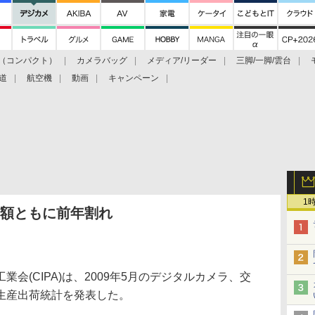
（コンパクト）
カメラバッグ
メディア/リーダー
三脚/一脚/雲台
道
航空機
動画
キャンペーン
1
金額ともに前年割れ
(CIPA)は、2009年5月のデジタルカメラ、交
生産出荷統計を発表した。