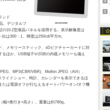
ランド
製品。デジタルフ
GHV-DF10SDW
の10.2型液晶パネルを採用する。表示解像度は
比は300：1、輝度は250cd/平方m。
ード、メモリースティック、xDピクチャーカードに対
るほか、USB端子や2GBの内蔵メモリーも備え
P3(CBR/VBR)、Mothin JPEG（AVI）、
M付きスライドショー、時計、カレンダーを表示できるほ
または電源オフが行なえるオートパワーオン/オフ機
m（幅×奥行き×高さ）。重量は約780g。