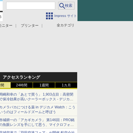
Impress サイト
全カテゴリ
モニター
プリンター
アクセスランキング
時間
24時間
1週間
1カ月
岡嶋和幸の「あとで買う」 1,903点目：高密閉
で保冷効果が高いクーラーボックス - デジカメ
Watch
カメラバカにつける薬 in デジカメ Watch：こう
いうのはフィールドズームと呼ぼう
赤城耕一の「アカギカメラ」 第146回：PRO銘
の魚眼レンズを手にして思う、マイクロフォー
サーズへの期待と可能性
茨城空港で「羽田空港フェア」が開催 航空会社