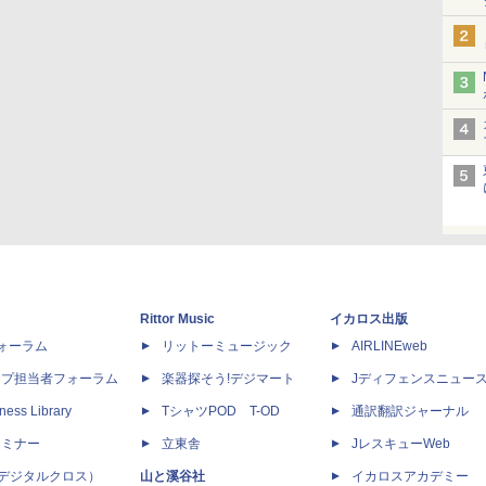
Rittor Music
イカロス出版
dフォーラム
リットーミュージック
AIRLINEweb
ップ担当者フォーラム
楽器探そう!デジマート
Jディフェンスニュー
ness Library
TシャツPOD T-OD
通訳翻訳ジャーナル
セミナー
立東舎
JレスキューWeb
 X（デジタルクロス）
山と溪谷社
イカロスアカデミー