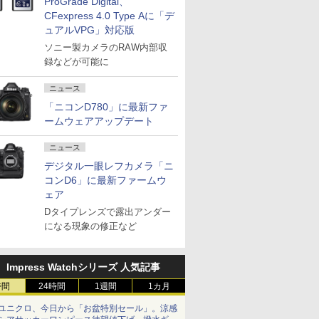
ProGrade Digital、
CFexpress 4.0 Type Aに「デ
ュアルVPG」対応版
ソニー製カメラのRAW内部収
録などが可能に
ニュース
「ニコンD780」に最新ファ
ームウェアアップデート
ニュース
デジタル一眼レフカメラ「ニ
コンD6」に最新ファームウ
ェア
Dタイプレンズで露出アンダー
になる現象の修正など
Impress Watchシリーズ 人気記事
時間
24時間
1週間
1カ月
ユニクロ、今日から「お盆特別セール」。涼感