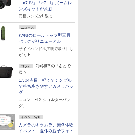
「α7 IV」「α7 III」ズームレ
ンズキットが刷新
同梱レンズがII型に
ニュース
KANIのロールトップ型三脚
バッグがリニューアル
サイドハンドル搭載で取り回し
が向上
岡嶋和幸の「あとで
コラム
買う」
1,904点目：軽くてシンプル
で持ち歩きやすいカメラバッ
グ
ニコン「FLX ショルダーバッ
グ」
イベント告知
カメラのキタムラ、無料体験
イベント「夏休み親子フォト