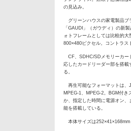
の見込み。
グリーンハウスの家電製品ブ
「GAUDI」（ガウディ）の新
ォトフレームとしては比較的大型
800×480ピクセル。コントラスト
CF、SDHC/SDメモリーカ
応したカードリーダー部を搭載す
る。
再生可能なフォーマットは、JPEG、M
MPEG-1、MPEG-2。BG
か、指定した時間に電源オン、
能を搭載している。
本体サイズは252×41×168m