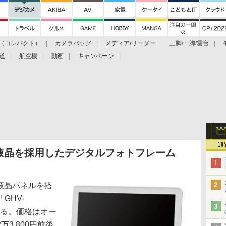
（コンパクト）
カメラバッグ
メディア/リーダー
三脚/一脚/雲台
道
航空機
動画
キャンペーン
1
型液晶を採用したデジタルフォトフレーム
液晶パネルを搭
GHV-
する。価格はオー
3,800円前後