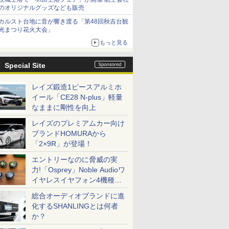
のオリジナルグッズなども販売
カルスト台地に音が響き渡る「第48回秋吉台観
光まつり花火大会」
もっと見る
Special Site
レイズ鍛造1ピースアルミホ
イール「CE28 N-plus」軽量
なままに剛性を向上
レイズのプレミアムカー向け
ブランドHOMURAから
「2×9R」が登場！
エントリーなのに脅威の実
力!「Osprey」Noble Audioワ
イヤレスイヤフォン4機種を
一気に聴く
総合オーディオブランドに進
化するSHANLINGとは何者
か？