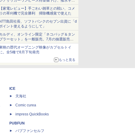
シアサッカーワンピース待望値下げ、撥水ギア
ショーツは1990円に
【家電レビュー】手ごわい雑草との戦い、コメ
リの草刈機で完全勝利 掃除機感覚で使えた
NTT島田社長、ソフトバンクのセブン出資に「d
ポイント使えるようにして」
カルディ、オンライン限定「ネコバッグ＆タン
ブラーセット」を一般販売。7月の抽選販売の
当選無効分
東映の歴代オープニング映像がカプセルトイ
に。全5種で8月下旬発売
もっと見る
ICE
天海社
ス
Comic curea
impress QuickBooks
PUBFUN
パブファンセルフ