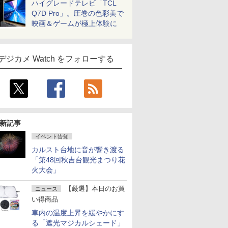
ハイグレードテレビ「TCL
Q7D Pro」。圧巻の色彩美で
映画＆ゲームが極上体験に
デジカメ Watch をフォローする
新記事
イベント告知
カルスト台地に音が響き渡る
「第48回秋吉台観光まつり花
火大会」
【厳選】本日のお買
ニュース
い得商品
車内の温度上昇を緩やかにす
る「遮光マジカルシェード」