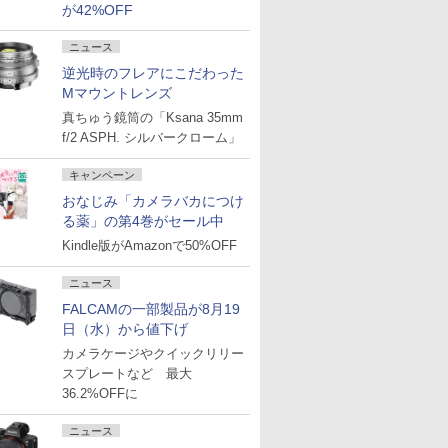
が42%OFF
ニュース
逆光時のフレアにこだわった
Mマウントレンズ
真ちゅう鏡筒の「Ksana 35mm
f/2 ASPH. シルバークローム」
キャンペーン
おなじみ「カメラバカにつけ
る薬」の第4巻がセール中
Kindle版がAmazonで50%OFF
ニュース
FALCAMの一部製品が8月19
日（水）から値下げ
カメラケージやクイックリリー
スプレートなど 最大
36.2%OFFに
ニュース