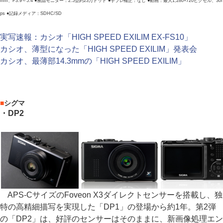
mm、F3.9～5.4 ●液晶モニター：2.5型約23万ドット ●手ブレ補正：なし ●動画：最大1,280×720ピクセル、30f
ps ●記録メディア：SDHC/SD
実写速報：カシオ「HIGH SPEED EXILIM EX-FS10」
カシオ、薄型になった「HIGH SPEED EXILIM」発表会
カシオ、最薄部14.3mmの「HIGH SPEED EXILIM」
■
シグマ
・DP2
APS-CサイズのFoveon X3ダイレクトセンサーを搭載し、独
特の高精細描写を実現した「DP1」の登場から約1年。第2弾
の「DP2」は、好評のセンサーはそのままに、新画像処理エン