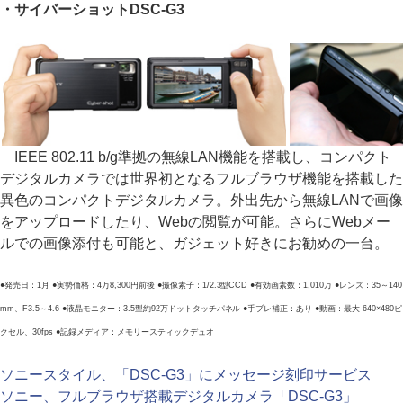
・サイバーショットDSC-G3
IEEE 802.11 b/g準拠の無線LAN機能を搭載し、コンパクト
デジタルカメラでは世界初となるフルブラウザ機能を搭載した
異色のコンパクトデジタルカメラ。外出先から無線LANで画像
をアップロードしたり、Webの閲覧が可能。さらにWebメー
ルでの画像添付も可能と、ガジェット好きにお勧めの一台。
●発売日：1月 ●実勢価格：4万8,300円前後 ●撮像素子：1/2.3型CCD ●有効画素数：1,010万 ●レンズ：35～140
mm、F3.5～4.6 ●液晶モニター：3.5型約92万ドットタッチパネル ●手ブレ補正：あり ●動画：最大 640×480ピ
クセル、30fps ●記録メディア：メモリースティックデュオ
ソニースタイル、「DSC-G3」にメッセージ刻印サービス
ソニー、フルブラウザ搭載デジタルカメラ「DSC-G3」