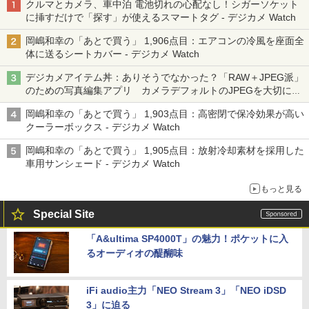
クルマとカメラ、車中泊 電池切れの心配なし！シガーソケット
に挿すだけで「探す」が使えるスマートタグ - デジカメ Watch
岡嶋和幸の「あとで買う」 1,906点目：エアコンの冷風を座面全
体に送るシートカバー - デジカメ Watch
デジカメアイテム丼：ありそうでなかった？「RAW＋JPEG派」
のための写真編集アプリ カメラデフォルトのJPEGを大切にす
る「Filmator」
岡嶋和幸の「あとで買う」 1,903点目：高密閉で保冷効果が高い
クーラーボックス - デジカメ Watch
岡嶋和幸の「あとで買う」 1,905点目：放射冷却素材を採用した
車用サンシェード - デジカメ Watch
もっと見る
Special Site
「A&ultima SP4000T」の魅力！ポケットに入
るオーディオの醍醐味
iFi audio主力「NEO Stream 3」「NEO iDSD
3」に迫る