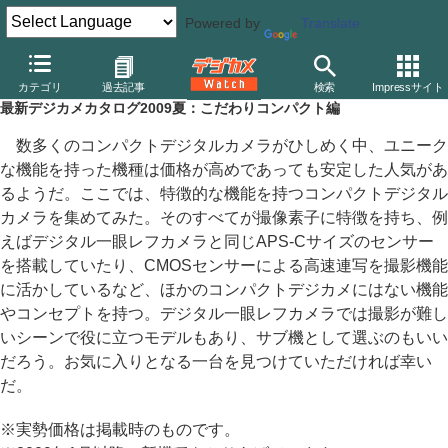
Powered by
Translate
デジカメ Watch
カメラ
レンズ一体型（コンパクト）カメラ
カ
カテゴリ
過去記事
検索
Impressサイト
最新デジカメカタログ2009夏：こだわりコンパクト編
数多くのコンパクトデジタルカメラがひしめく中、ユニーク
な機能を持った機種は価格が高めであっても安定した人気があ
るようだ。ここでは、特徴的な機能を持つコンパクトデジタル
カメラを集めてみた。そのすべてが撮像素子に特徴を持ち、例
えばデジタル一眼レフカメラと同じAPS-Cサイズのセンサー
を搭載していたり、CMOSセンサーによる高速連写を撮影機能
に活かしているなど、ほかのコンパクトデジカメにはない機能
やコンセプトを持つ。デジタル一眼レフカメラでは撮影が難し
いシーンで役に立つモデルもあり、サブ機として選ぶのもいい
だろう。お気に入りとなる一台を見つけていただければ幸い
だ。
※実勢価格は掲載時のものです。