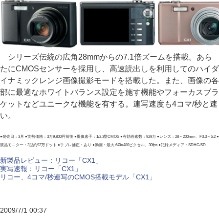
シリーズ伝統の広角28mmからの7.1倍ズームを搭載。あら
たにCMOSセンサーを採用し、高速読出しを利用してのハイダ
イナミックレンジ画像撮影モードを搭載した。また、画像の各
部に最適なホワイトバランス設定を施す機能やフォーカスブラ
ケットなどユニークな機能を有する。連写速度も4コマ/秒と速
い。
●発売日：3月 ●実勢価格：3万9,800円前後 ●撮像素子：1/2.3型CMOS ●有効画素数：929万 ●レンズ：28～200mm、F3.3～5.2 ●
液晶モニター：3型約92万ドット ●手ブレ補正：あり ●動画：最大 640×480ピクセル、30fps ●記録メディア：SDHC/SD
新製品レビュー：リコー「CX1」
実写速報：リコー「CX1」
リコー、4コマ/秒連写のCMOS搭載モデル「CX1」
2009/7/1 00:37