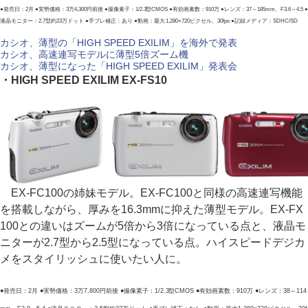
●発売日：2月 ●実勢価格：3万4,300円前後 ●撮像素子：1/2.3型CMOS ●有効画素数：910万 ●レンズ：37～185mm、F3.6～4.5 ●
液晶モニター：2.7型約23万ドット ●手ブレ補正：あり ●動画：最大 1,280×720ピクセル、30fps ●記録メディア：SDHC/SD
カシオ、薄型の「HIGH SPEED EXILIM」を海外で発表
カシオ、高速連写モデルに薄型5倍ズーム機
カシオ、薄型になった「HIGH SPEED EXILIM」発表会
・HIGH SPEED EXILIM EX-FS10
EX-FC100の姉妹モデル。EX-FC100と同様の高速連写機能
を搭載しながら、厚みを16.3mmに抑えた薄型モデル。EX-FX
100との違いはズームが5倍から3倍になっている点と、液晶モ
ニターが2.7型から2.5型になっている点。ハイスピードデジカ
メをスタイリッシュに使いたい人に。
●発売日：2月 ●実勢価格：3万7,800円前後 ●撮像素子：1/2.3型CMOS ●有効画素数：910万 ●レンズ：38～114