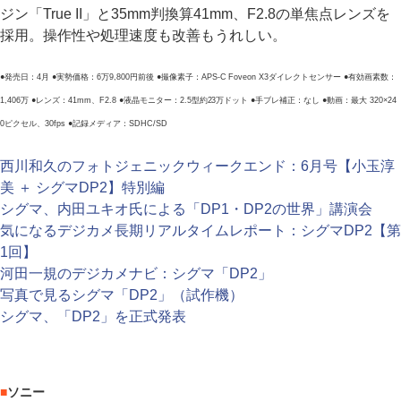
ジン「True II」と35mm判換算41mm、F2.8の単焦点レンズを
採用。操作性や処理速度も改善もうれしい。
●発売日：4月 ●実勢価格：6万9,800円前後 ●撮像素子：APS-C Foveon X3ダイレクトセンサー ●有効画素数：
1,406万 ●レンズ：41mm、F2.8 ●液晶モニター：2.5型約23万ドット ●手ブレ補正：なし ●動画：最大 320×24
0ピクセル、30fps ●記録メディア：SDHC/SD
西川和久のフォトジェニックウィークエンド：6月号【小玉淳
美 ＋ シグマDP2】特別編
シグマ、内田ユキオ氏による「DP1・DP2の世界」講演会
気になるデジカメ長期リアルタイムレポート：シグマDP2【第
1回】
河田一規のデジカメナビ：シグマ「DP2」
写真で見るシグマ「DP2」（試作機）
シグマ、「DP2」を正式発表
■
ソニー