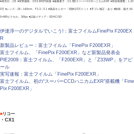
●発売日：2月 ●実勢価格：3万4,800円前後 ●撮像素子：1/1.6型スーパーCCDハニカムEXR ●有効画素数：1,20
0万 ●レンズ：28～140mm、F3.3～5.1 ●液晶モニター：3型約23万ドット ●手ブレ補正：あり ●動画：最大 64
0×480ピクセル、30fps ●記録メディア：SDHC/SD
伊達淳一のデジタルでいこう!：富士フイルムFinePix F200EX
R
新製品レビュー：富士フイルム「FinePix F200EXR」
富士フイルム、「FinePix F200EXR」など新製品発表会
PIE2009：富士フイルム、「F200EXR」と「Z33WP」をアピ
ール
実写速報：富士フイルム「FinePix F200EXR」
富士フイルム、初の“スーパーCCDハニカムEXR”搭載機「Fine
Pix F200EXR」
■
リコー
・CX1