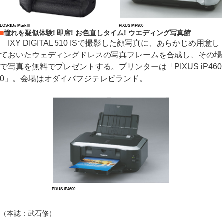
EOS-1Ds Mark III
PIXUS MP980
■
憧れを疑似体験! 即席! お色直しタイム! ウエディング写真館
IXY DIGITAL 510 ISで撮影した顔写真に、あらかじめ用意し
ておいたウェディングドレスの写真フレームを合成し、その場
で写真を無料でプレゼントする。プリンターは「PIXUS iP460
0」。会場はオダイバフジテレビランド。
PIXUS iP4600
（本誌：武石修）