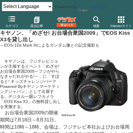
Powered by
Translate
デジカメ Watch
カメラ
一眼レフカメラ
キヤノン
カテゴリ
過去記事
検索
Impressサイト
キヤノン、「めざせ! お台場合衆国2009」でEOS Kiss
X3を貸し出し
～EOS-1Ds Mark IIIによるガンダム像との記念撮影も
キヤノンは、フジテレビジョ
ンが主催するイベント「めざせ!
お台場合衆国2009～フジがやら
なきゃだれがやる!～」に「すぽ
ると! キッズチャレンジパーク
Powered Byキヤノンマーケティ
ングジャパン」として出展す
る。デジタル一眼レフカメラ
「EOS Kiss X3」の無料貸し出し
を実施する。
お台場合衆国2009の開催
EOS Kiss X3
期間は7月18日～8月31日。
時間は10時～18時。会場は、フジテレビ本社およびお台場周