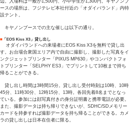
辺。入場料は一般が1,500円、小中学生が1,300円。キヤノンブ
ースの場所は、フジテレビ本社付近の「オダイバランド」内特
設テント。
キヤノンブースでの主な催しは以下の通り。
■
「EOS Kiss X3」貸し出し
オダイバランドへの来場者にEOS Kiss X3を無料で貸し出
す。お台場合衆国エリア内で自由に撮影し、撮影した写真をイ
ンクジェットプリンター「PIXUS MP630」やコンパクトフォ
トプリンター「SELPHY ES3」でプリントして10枚まで持ち
帰ることができる。
貸し出し時間は3時間15分。貸し出し受付時刻は10時、10時
45分、11時30分、12時15分、13時。各回先着8名までとなっ
ている。参加には顔写真付きの身分証明書と携帯電話が必要。
また、撮影データは持ち帰りできないが、SDHC/SDメモリー
カードを持参すれば撮影データを持ち帰ることができる。カメ
ラの貸し出しは日本在住者に限る。