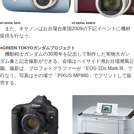
IXY DIGITAL 510 IS
IXY DIGITAL SX200 IS
また、キヤノンはお台場合衆国2009の下記イベントに機材
提供を行なう。
■
GREEN TOKYOガンダムプロジェクト
機動戦士ガンダムの30周年を記念して制作した実物大ガン
ダム像と記念撮影ができる。会場はベイサイド洲お台場潮風公
園。撮影は、プロフォトグラファーが「EOS-1Ds Mark III」で
行なう。写真はその場で「PIXUS MP980」でプリントして販
売する。