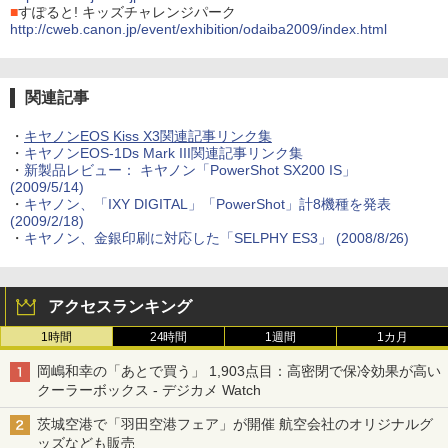
■
すぽると! キッズチャレンジパーク
http://cweb.canon.jp/event/exhibition/odaiba2009/index.html
関連記事
・
キヤノンEOS Kiss X3関連記事リンク集
・
キヤノンEOS-1Ds Mark III関連記事リンク集
・
新製品レビュー： キヤノン「PowerShot SX200 IS」
(2009/5/14)
・
キヤノン、「IXY DIGITAL」「PowerShot」計8機種を発表
(2009/2/18)
・
キヤノン、金銀印刷に対応した「SELPHY ES3」 (2008/8/26)
アクセスランキング
1時間
24時間
1週間
1カ月
岡嶋和幸の「あとで買う」 1,903点目：高密閉で保冷効果が高い
クーラーボックス - デジカメ Watch
茨城空港で「羽田空港フェア」が開催 航空会社のオリジナルグ
ッズなども販売