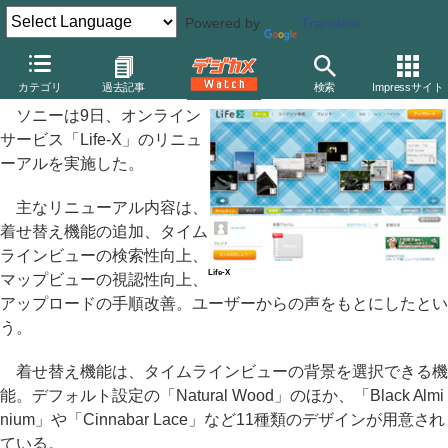
Powered by
Translate
ソニー、「Life-X」の絞り込み機能など改善
カテゴリ
過去記事
検索
Impressサイト
ソニーは9日、オンライン
サービス「Life-X」のリニュ
ーアルを実施した。
主なリニューアル内容は、
着せ替え機能の追加、タイム
ラインビューの検索性向上、
Life-X
マップビューの視認性向上、
アップロードの手順改善。ユーザーからの声をもとにしたとい
う。
着せ替え機能は、タイムラインビューの背景を選択できる機
能。デフォルト設定の「Natural Wood」のほか、「Black Almi
nium」や「Cinnabar Lace」など11種類のデザインが用意され
ている。