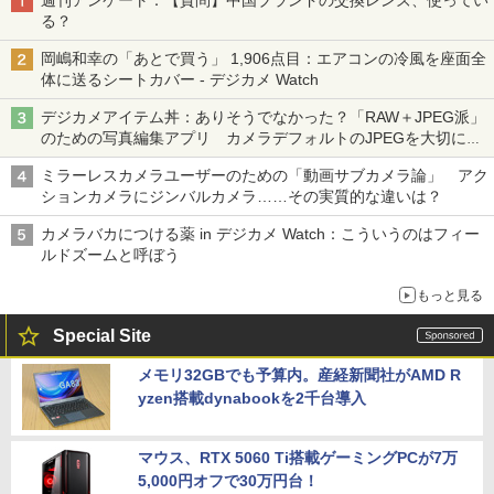
週刊アンケート：【質問】中国ブランドの交換レンズ、使ってい
る？
岡嶋和幸の「あとで買う」 1,906点目：エアコンの冷風を座面全
体に送るシートカバー - デジカメ Watch
デジカメアイテム丼：ありそうでなかった？「RAW＋JPEG派」
のための写真編集アプリ カメラデフォルトのJPEGを大切にす
る「Filmator」
ミラーレスカメラユーザーのための「動画サブカメラ論」 アク
ションカメラにジンバルカメラ……その実質的な違いは？
カメラバカにつける薬 in デジカメ Watch：こういうのはフィー
ルドズームと呼ぼう
もっと見る
Special Site
メモリ32GBでも予算内。産経新聞社がAMD R
yzen搭載dynabookを2千台導入
マウス、RTX 5060 Ti搭載ゲーミングPCが7万
5,000円オフで30万円台！