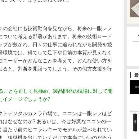
々の会社にも技術動向を見ながら、将来の一眼レフ
について考える部署があります。将来の技術ロード
ップが敷かれ、日々の仕事に追われながら開発を続
発環境では、得てして足下や目前の本質が見えなく
でユーザーがどんなことを考えて、どんな使い方を
なると、判断を見誤ってしまう。その側方支援を行
最
いることを正しく見極め、製品開発の現場に対して開
たイメージでしょうか?
クトデジタルカメラ市場で、ニコンは一眼レフほど
れはなぜなのか? あるいは、今は好調なニコンの一
く当たり前のヒエラルキーでモデルが並べられてい
ま、後継機を出していくだけで本当にいいのだろう