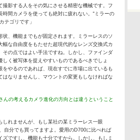
て撮影する人をその気にさせる精密な機械です。フ
長時間カメラを使っても絶対に疲れない。“ミラーの
くカテゴリです」
形状、機能までもが固定されます。ミラーレスのソ
大幅な自由度をもたせた超現代的なレンズ交換式カ
、その点ではよい手法ですね。しかし、ファインダ
優しく被写体を捉えやすいものであるべきでしょ
眼をやるのであれば、現在すでに市場に出ているも
てはなりませんし、マウントの変更もしなければな
藤さんの考えるカメラ進化の方向とは違うということ
もしれませんが、もし某社の某ミラーレス一眼
れば、自分でも買ってますよ。愛用のD700に比べれば
イズですし、機能も十分ですから。しかし、もしミ