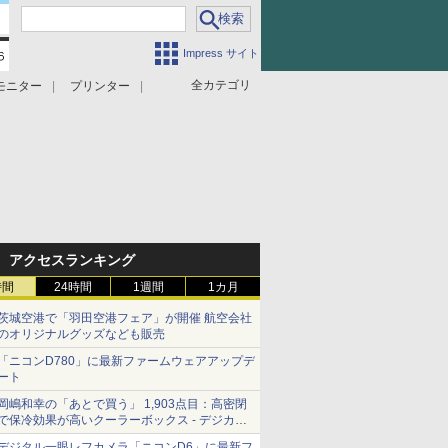
Impress サイト
全カテゴリ
モニター
プリンター
アクセスランキング
時間
24時間
1週間
1カ月
茨城空港で「羽田空港フェア」が開催 航空会社
のオリジナルグッズなども販売
「ニコンD780」に最新ファームウェアアップデ
ート
岡嶋和幸の「あとで買う」 1,903点目：高密閉
で保冷効果が高いクーラーボックス - デジカメ
Watch
デジタル一眼レフカメラ「ニコンD6」に最新フ