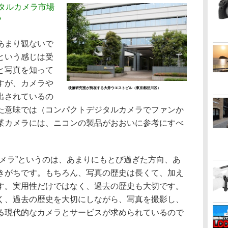
タルカメラ市場
?
あまり観ないで
という感じは受
と写真を知って
すが、カメラや
後藤研究室が所在する大井ウエストビル（東京都品川区）
出されているの
た意味では（コンパクトデジタルカメラでファンか
某カメラには、ニコンの製品がおおいに参考にすべ
」
カメラ”というのは、あまりにもとび過ぎた方向、あ
きがちです。もちろん、写真の歴史は長くて、加え
す。実用性だけではなく、過去の歴史も大切です。
く、過去の歴史を大切にしながら、写真を撮影し、
る現代的なカメラとサービスが求められているので