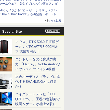
ァームウェア Dタイプレンズで露出アンダー
になる現象の修正など
Vlogカメラから“コンパクトシネマカメラ”へ…
DJIが「Osmo Pocket」を再定義 ポートレート
重視の映像設計に
もっと見る
Special Site
マウス、RTX 5060 Ti搭載ゲ
ーミングPCが7万5,000円オ
フで30万円台！
エントリーなのに脅威の実
力!「Osprey」Noble Audioワ
イヤレスイヤフォン4機種を
一気に聴く
総合オーディオブランドに進
化するSHANLINGとは何者
か？
ハイグレードテレビ「TCL
Q7D Pro」。圧巻の色彩美で
映画＆ゲームが極上体験に