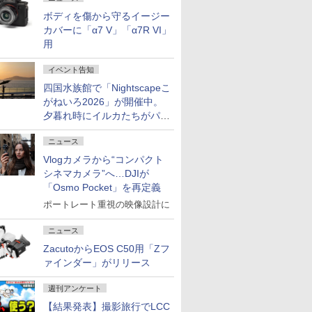
ボディを傷から守るイージー
カバーに「α7 V」「α7R VI」
用
イベント告知
四国水族館で「Nightscapeこ
がねいろ2026」が開催中。
夕暮れ時にイルカたちがパフ
ォーマンスを繰り広げる
ニュース
Vlogカメラから“コンパクト
シネマカメラ”へ…DJIが
「Osmo Pocket」を再定義
ポートレート重視の映像設計に
ニュース
ZacutoからEOS C50用「Zフ
ァインダー」がリリース
週刊アンケート
【結果発表】撮影旅行でLCC