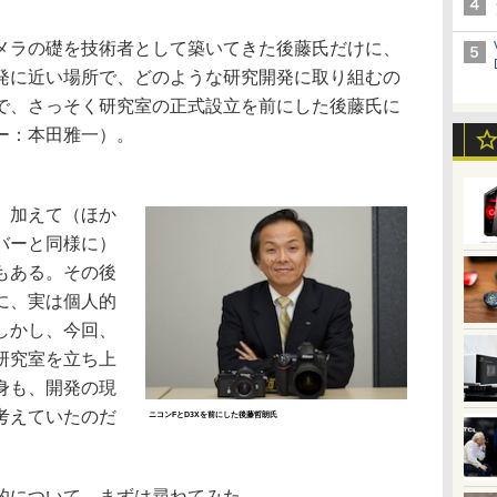
ラの礎を技術者として築いてきた後藤氏だけに、
発に近い場所で、どのような研究開発に取り組むの
で、さっそく研究室の正式設立を前にした後藤氏に
ー：本田雅一）。
。加えて（ほか
バーと同様に）
もある。その後
に、実は個人的
しかし、今回、
研究室を立ち上
身も、開発の現
考えていたのだ
ニコンFとD3Xを前にした後藤哲朗氏
的について、まずは尋ねてみた。