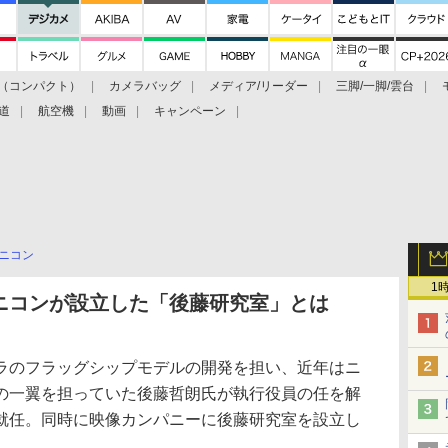
（コンパクト）
カメラバッグ
メディア/リーダー
三脚/一脚/雲台
道
航空機
動画
キャンペーン
ニコン
1
ニコンが設立した「後藤研究室」とは
のフラッグシップモデルの開発を担い、近年はニ
の一翼を担っていた後藤哲朗氏が執行役員の任を解
就任。同時に映像カンパニーに後藤研究室を設立し