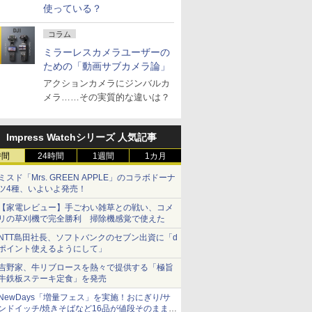
使っている？
コラム
ミラーレスカメラユーザーの
ための「動画サブカメラ論」
アクションカメラにジンバルカ
メラ……その実質的な違いは？
Impress Watchシリーズ 人気記事
時間
24時間
1週間
1カ月
ミスド「Mrs. GREEN APPLE」のコラボドーナ
ツ4種、いよいよ発売！
【家電レビュー】手ごわい雑草との戦い、コメ
リの草刈機で完全勝利 掃除機感覚で使えた
NTT島田社長、ソフトバンクのセブン出資に「d
ポイント使えるようにして」
吉野家、牛リブロースを熱々で提供する「極旨
牛鉄板ステーキ定食」を発売
NewDays「増量フェス」を実施！おにぎり/サ
ンドイッチ/焼きそばなど16品が値段そのままで