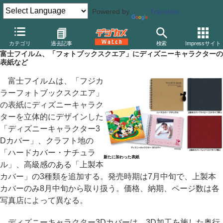
Powered by
Translate
デジカメ Watch
その他
カテゴリ
過去記事
検索
Impressサイト
富士フイルム、「フォトブックスクエア」にディズニーキャラクターの
表紙など
富士フイルムは、「フジカ
ラーフォトブックスクエア」
の表紙にディズニーキャラク
ターを立体的にデザインした
「ディズニーキャラクター3
Dカバー」、クラフト地の
「ハードカバー・ナチュラ
新たに加わった表紙
ル」、高級感のある「上製本
カバー」の3種類を追加する。発売時期は7月中旬で、上製本
カバーのみ8月中旬から取り扱う。価格、納期、ページ数は各
写真店によって異なる。
ディズニーキャラクター3Dカバーは、3D加工を施した奥行