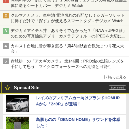
岡嶋和幸の「あとで買う」 1,906点目：エアコンの冷風を座面全
体に送るシートカバー - デジカメ Watch
クルマとカメラ、車中泊 電池切れの心配なし！シガーソケット
に挿すだけで「探す」が使えるスマートタグ - デジカメ Watch
デジカメアイテム丼：ありそうでなかった？「RAW＋JPEG派」
のための写真編集アプリ カメラデフォルトのJPEGを大切にす
る「Filmator」
カルスト台地に音が響き渡る「第48回秋吉台観光まつり花火大
会」
赤城耕一の「アカギカメラ」 第146回：PRO銘の魚眼レンズを
手にして思う、マイクロフォーサーズへの期待と可能性
もっと見る
Special Site
レイズのプレミアムカー向けブランドHOMUR
Aから「2×9R」が登場！
鳥肌ものの「DENON HOME」サウンドを体感
した！