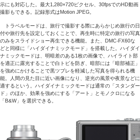
示にも対応した。最大1,280×720ピクセル、30fpsでのHD動画
撮影もできる。記録形式はMotion JPEG。
トラベルモードは、旅行で撮影する際にあらかじめ旅行の日
付や旅行先を設定しておくことで、再生時に特定の旅行の写真
のみをスライドショー再生できる機能。また、DMC-FX60な
どと同様に「ハイダイナミックモード」を搭載した。ハイダイ
ナミックモードは、明暗差のある1枚の画像で、ハイライト部
を適正に露光することで白トビを防ぎ、暗部には「暗部補正」
を強めにかけることで黒ツブレを軽減した写真を得られる機
能。人間の見た目に近い画像になり、逆光の風景や夜景などに
適するという。ハイダイナミックモードは通常の「スタンダー
ド」のほか、効果を強めにする「アート」とモノクロになる
「B&W」を選択できる。