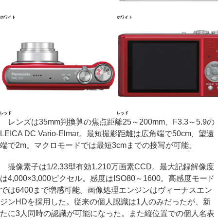
ホワイト
ホワイト
レッド
レッド
レンズは35mm判換算の焦点距離25～200mm、F3.3～5.9の
LEICA DC Vario-Elmar。最短撮影距離は広角端で50cm、望遠
端で2m。マクロモードでは最短3cmまでの接写が可能。
撮像素子は1/2.33型有効1,210万画素CCD。最大記録解像度
は4,000×3,000ピクセル。感度はISO80～1600。高感度モード
では6400まで増感可能。画像処理エンジンはヴィーナスエン
ジンHDを採用した。従来の個人認識は1人のみだったが、新
たに3人同時の認識が可能になった。また縦位置での個人名表