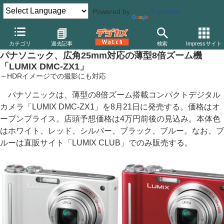
Powered by
Translate
デジカメ Watch
カメラ
レンズ一体型（コンパクト）カメラ
パ
カテゴリ
過去記事
検索
Impressサイト
パナソニック、広角25mm対応の薄型8倍ズーム機
「LUMIX DMC-ZX1」
～HDRイメージでの撮影にも対応
パナソニックは、薄型の8倍ズーム搭載コンパクトデジタル
カメラ「LUMIX DMC-ZX1」を8月21日に発売する。価格はオ
ープンプライス。店頭予想価格は4万円前後の見込み。本体色
はホワイト、レッド、シルバー、ブラック、ブルー。なお、ブ
ルーは直販サイト「LUMIX CLUB」でのみ販売する。