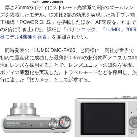
ブルー（LUMIX CLUB限定）
厚さ26mmのボディにストレート光学系で8倍のズームレン
ズを搭載したモデル。従来比2倍の効果を実現した新手ブレ補
正機構「POWER O.I.S.」を搭載したほか、AF速度をこれまで
の2倍に引き上げた。詳細は
「パナソニック、『LUMIX』2009
秋モデル4機種を発表」
を参照されたい。
同時発表の「LUMIX DMC-FX60」と同様に、同社が世界で
初めて量産化に成功した最薄部0.3mmの超薄肉凹メニスカス非
球面レンズを採用することで、レンズユニットの短縮を実現。
ボディの薄型化を実現した。トラベルモードなどを採用し、旅
行に適した「旅カメラ」として訴求する。