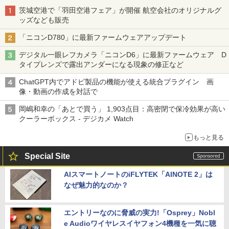
茨城空港で「羽田空港フェア」が開催 航空会社のオリジナルグ
ッズなども販売
「ニコンD780」に最新ファームウェアアップデート
デジタル一眼レフカメラ「ニコンD6」に最新ファームウェア D
タイプレンズで露出アンダーになる現象の修正など
ChatGPT内でアドビ製品の機能が使える統合プラグイン 画
像・動画の作成を対話で
岡嶋和幸の「あとで買う」 1,903点目：高密閉で保冷効果が高い
クーラーボックス - デジカメ Watch
もっと見る
Special Site
AIスマートノートのiFLYTEK「AINOTE 2」は
なぜ魅力的なのか？
エントリーなのに脅威の実力!「Osprey」Nobl
e Audioワイヤレスイヤフォン4機種を一気に聴